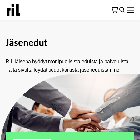
Etusivu
|
Jäsenyys
|
Jäsenedut
Jäsenedut
RILiläisenä hyödyt monipuolisista eduista ja palveluista!
Tältä sivulta löydät tiedot kaikista jäseneduistamme.