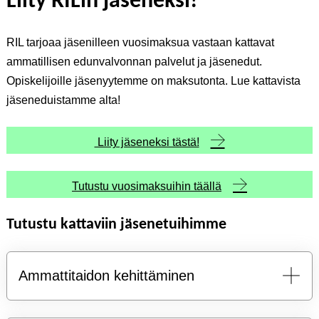
Liity RILin jäseneksi!
RIL tarjoaa jäsenilleen vuosimaksua vastaan kattavat
ammatillisen edunvalvonnan palvelut ja jäsenedut.
Opiskelijoille jäsenyytemme on maksutonta. Lue kattavista
jäseneduistamme alta!
Liity jäseneksi tästä!
Tutustu vuosimaksuihin täällä
Tutustu kattaviin jäsenetuihimme
Ammattitaidon kehittäminen