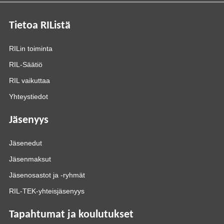
Tietoa RIListä
RILin toiminta
RIL-Säätiö
RIL vaikuttaa
Yhteystiedot
Jäsenyys
Jäsenedut
Jäsenmaksut
Jäsenosastot ja -ryhmät
RIL-TEK-yhteisjäsenyys
Tapahtumat ja koulutukset