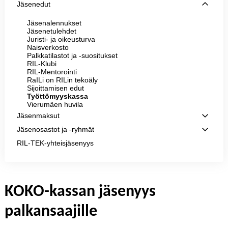
Jäsenedut
Jäsenalennukset
Jäsenetulehdet
Juristi- ja oikeusturva
Naisverkosto
Palkkatilastot ja -suositukset
RIL-Klubi
RIL-Mentorointi
RaILi on RILin tekoäly
Sijoittamisen edut
Työttömyyskassa
Vierumäen huvila
Jäsenmaksut
Jäsenosastot ja -ryhmät
RIL-TEK-yhteisjäsenyys
KOKO-kassan jäsenyys
palkansaajille