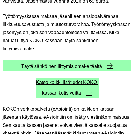
vahvistaa. Jäsenmaksu vuonna 2026 on 69 euroa.
Työttömyyskassa maksaa jäsenilleen ansiopäivärahaa,
liikkuvuusavustusta ja muutosturvarahaa. Työttömyyskassan
jäsenyys on jokaisen vapaaehtoisesti valittavissa. Mikäli
haluat liittyä KOKO-kassaan, täytä sähköinen
liittymislomake.
Täytä sähköinen liittymislomake täältä
Katso kaikki lisätiedot KOKO-
kassan kotisivuilta
KOKOn verkkopalvelu (eAsiointi) on kaikkien kassan
jäsenten käytössä. eAsiointiin on lisätty viestintäominaisuus.
Sen kautta kassan jäsenet voivat viestiä kassalle suojattua
yhteyttä pitkin. Jäsenet pääsevät kirjautumaan eAsiointiin