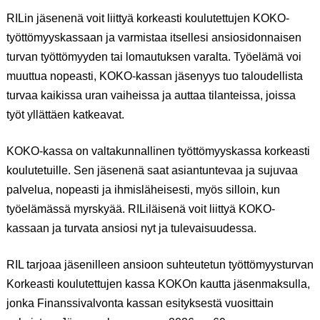
RILin jäsenenä voit liittyä korkeasti koulutettujen KOKO-
työttömyyskassaan ja varmistaa itsellesi ansiosidonnaisen
turvan työttömyyden tai lomautuksen varalta. Työelämä voi
muuttua nopeasti, KOKO-kassan jäsenyys tuo taloudellista
turvaa kaikissa uran vaiheissa ja auttaa tilanteissa, joissa
työt yllättäen katkeavat.
KOKO-kassa on valtakunnallinen työttömyyskassa korkeasti
koulutetuille. Sen jäsenenä saat asiantuntevaa ja sujuvaa
palvelua, nopeasti ja ihmisläheisesti, myös silloin, kun
työelämässä myrskyää. RILiläisenä voit liittyä KOKO-
kassaan ja turvata ansiosi nyt ja tulevaisuudessa.
RIL tarjoaa jäsenilleen ansioon suhteutetun työttömyysturvan
Korkeasti koulutettujen kassa KOKOn kautta jäsenmaksulla,
jonka Finanssivalvonta kassan esityksestä vuosittain