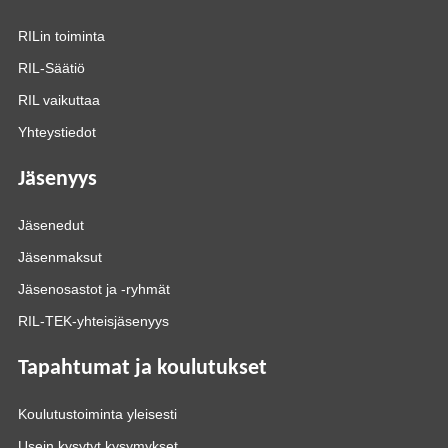
RILin toiminta
RIL-Säätiö
RIL vaikuttaa
Yhteystiedot
Jäsenyys
Jäsenedut
Jäsenmaksut
Jäsenosastot ja -ryhmät
RIL-TEK-yhteisjäsenyys
Tapahtumat ja koulutukset
Koulutustoiminta yleisesti
Usein kysytyt kysymykset