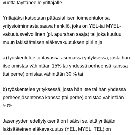
vuotta täyttäneelle yrittäjälle.
Yrittäjäksi katsotaan pääasiallisen toimeentulonsa
yritystoiminnasta saava henkilö, joka on YEL-tai MYEL-
vakuutusvelvollinen (pl. apurahan saaja) tai joka kuuluu
muun lakisääteisen eläkevakuutuksen piiriin ja
a) työskentelee johtavassa asemassa yrityksessä, josta hän
itse omistaa vähintään 15% tai yhdessä perheensä kanssa
(tai perhe) omistaa vähintään 30 % tai
b) työskentelee yrityksessä, josta hän itse tai hän yhdessä
perheenjäsentensä kanssa (tai perhe) omistaa vähintään
50%
Jäsenyyden edellytyksenä on lisäksi se, että yrittäjän
lakisääteinen eläkevakuutus (YEL, MYEL, TEL) on