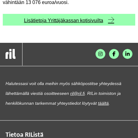
vähintään 13 076 euroa/vuosi.
Lisätietoja Yrittäjäkassan kotisivuilta
Halutessasi voit olla meihin myös sähköpostitse yhteydessä
lähettämällä viestiä osoitteeseen
ril@ril.fi
. RILin toimiston ja
henkilökunnan tarkemmat yhteystiedot löytyvät
täältä
.
Tietoa RIListä