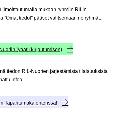
 ilmoittautumalla mukaan ryhmiin RILin
a ”Omat tiedot” pääset valitsemaan ne ryhmät,
-Nuoriin (vaatii kirjautumisen)
 tiedon RIL-Nuorten järjestämistä tilaisuuksista
nattu infoa.
Lin Tapahtumakalenterissa!