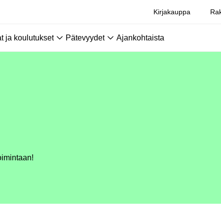
Kirjakauppa
Rak
 ja koulutukset
Pätevyydet
Ajankohtaista
oimintaan!