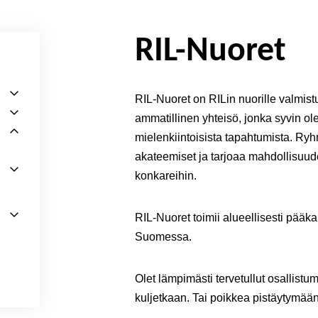
RIL-Nuoret
RIL‐Nuoret on RILin nuorille valmistun
ammatillinen yhteisö, jonka syvin ole
mielenkiintoisista tapahtumista. Ry
akateemiset ja tarjoaa mahdollisuude
konkareihin.
RIL-Nuoret toimii alueellisesti pääk
Suomessa.
Olet lämpimästi tervetullut osallist
kuljetkaan. Tai poikkea pistäytymään