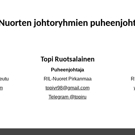
-Nuorten johtoryhmien puheenjoht
Topi Ruotsalainen
Puheenjohtaja
eutu
RIL-Nuoret Pirkanmaa
R
om
topivr98@gmail.com
Telegram @topiru