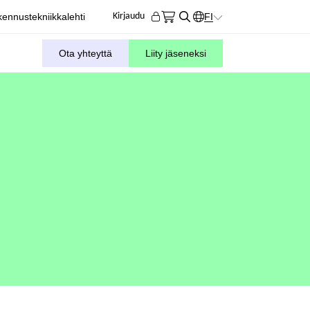
ennustekniikkalehti
FI
Kirjaudu
KIELIVALITSIN. AKTIIVIN
Ota yhteyttä
Liity jäseneksi