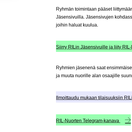
Ryhmän toimintaan pääset liittymään
Jäsensivuilla. Jäsensivujen kohdass
joihin haluat kuulua.
Siirry RILin Jäsensivuille ja liity RIL
Ryhmien jäsenenä saat ensimmäisenä
ja muuta nuorille alan osaajille suun
Ilmoittaudu mukaan tilaisuuksiin RI
RIL-Nuorten Telegram-kanava