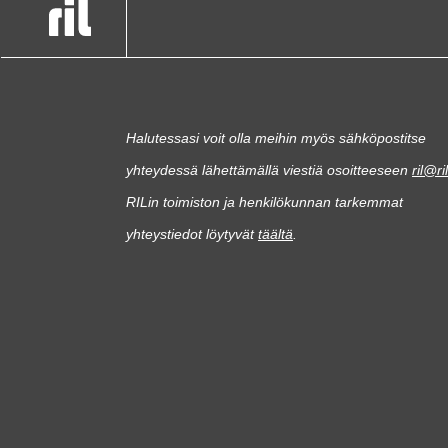
Halutessasi voit olla meihin myös sähköpostitse
yhteydessä lähettämällä viestiä osoitteeseen
ril@ril
RILin toimiston ja henkilökunnan tarkemmat
yhteystiedot löytyvät
täältä
.