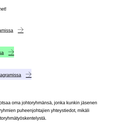
met!
amissa
sa
tagramissa
luotsaa oma johtoryhmänsä, jonka kunkin jäsenen
oryhmien puheenjohtajien yhteystiedot, mikäli
htoryhmätyöskentelystä.