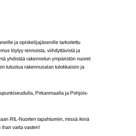
eille ja opiskelijajäsenille tarkoitettu
mus löytyy rennoista, viihdyttävistä ja
hmä yhdistää rakennetun ympäristön nuoret
n tutustua rakennusalan tulokkaisiin ja
aupunkiseudulla, Pirkanmaalla ja Pohjois-
umaan RIL-Nuorten tapahtumiin, missä ikinä
 ihan varta vasten!