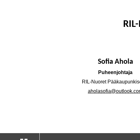
RIL
Sofia Ahola
Puheenjohtaja
RIL-Nuoret Pääkaupunkis
aholasofia@outlook.c