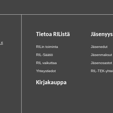
Tietoa RIListä
Jäsenyys
.fi
.
RILin toiminta
Jäsenedut
RIL-Säätiö
Jäsenmaksut
RIL vaikuttaa
Jäsenosastot 
Yhteystiedot
RIL-TEK-yhte
Kirjakauppa