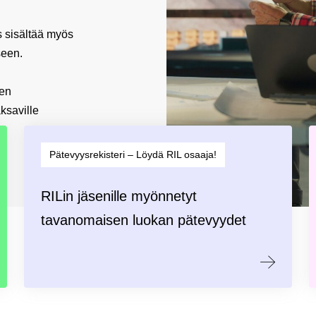
s sisältää myös
seen.
sen
ksaville
Pätevyysrekisteri – Löydä RIL osaaja!
RILin jäsenille myönnetyt
tavanomaisen luokan pätevyydet