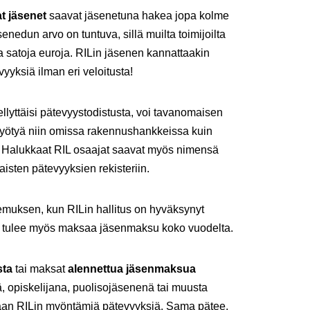
t jäsenet
saavat jäsenetuna hakea jopa kolme
nedun arvo on tuntuva, sillä muilta toimijoilta
a satoja euroja. RILin jäsenen kannattaakin
yksiä ilman eri veloitusta!
llyttäisi pätevyystodistusta, voi tavanomaisen
hyötyä niin omissa rakennushankkeissa kuin
. Halukkaat RIL osaajat saavat myös nimensä
sten pätevyyksien rekisteriin.
emuksen, kun RILin hallitus on hyväksynyt
en tulee myös maksaa jäsenmaksu koko vuodelta.
sta
tai maksat
alennettua jäsenmaksua
, opiskelijana, puolisojäsenenä tai muusta
emaan RILin myöntämiä pätevyyksiä. Sama pätee,