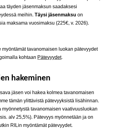
aksaa täyden jäsenmaksun saadaksesi
teydessä meihin.
Täysi jäsenmaksu
on
ksia maksama vuosimaksu (225€, v. 2026).
le myöntämät tavanomaisen luokan pätevyydet
igoimalla kohtaan
Pätevyydet
.
ien hakeminen
sava jäsen voi hakea kolmea tavanomaisen
me tämän ylittävistä pätevyyksistä lisähinnan.
ta myönnetystä tavanomaisen vaativuusluokan
(sis. alv 25,5%). Pätevyys myönnetään ja on
tkin RILin myöntämät pätevyydet.