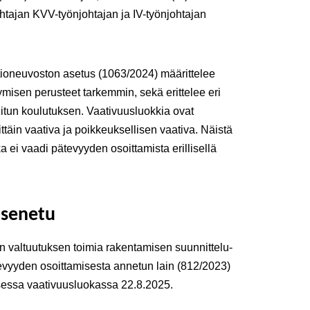
htajan KVV-työnjohtajan ja IV-työnjohtajan
tioneuvoston asetus (1063/2024) määrittelee
misen perusteet tarkemmin, sekä erittelee eri
ditun koulutuksen. Vaativuusluokkia ovat
ttäin vaativa ja poikkeuksellisen vaativa. Näistä
ei vaadi pätevyyden osoittamista erillisellä
äsenetu
n valtuutuksen toimia rakentamisen suunnittelu-
tevyyden osoittamisesta annetun lain (812/2023)
essa vaativuusluokassa 22.8.2025.