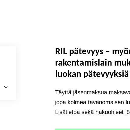
RIL pätevyys – my
rakentamislain mu
luokan pätevyyksiä
Täyttä jäsenmaksua maksava
jopa kolmea tavanomaisen lu
Lisätietoa sekä hakuohjeet lö