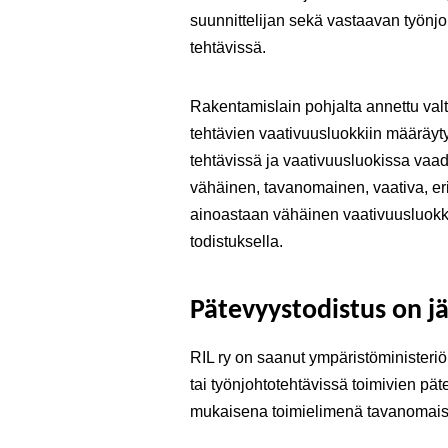
suunnittelijan sekä vastaavan työnjo
tehtävissä.
Rakentamislain pohjalta annettu val
tehtävien vaativuusluokkiin määräyty
tehtävissä ja vaativuusluokissa vaa
vähäinen, tavanomainen, vaativa, eri
ainoastaan vähäinen vaativuusluokka 
todistuksella.
Pätevyystodistus on j
RIL ry on saanut ympäristöministeriö
tai työnjohtotehtävissä toimivien pä
mukaisena toimielimenä tavanomais