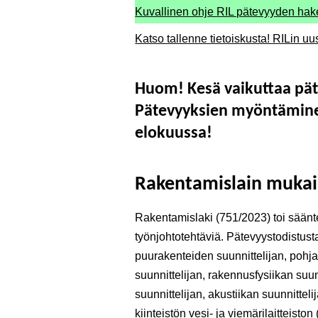
Kuvallinen ohje RIL pätevyyden ha
Katso tallenne tietoiskusta! RILin u
Huom!
Kesä vaikuttaa pät
Pätevyyksien myöntäminen
elokuussa!
Rakentamislain mukai
Rakentamislaki (751/2023) toi säänte
työnjohtotehtäviä. Pätevyystodistusta
puurakenteiden suunnittelijan, pohja
suunnittelijan, rakennusfysiikan suu
suunnittelijan, akustiikan suunnitte
kiinteistön vesi- ja viemärilaitteisto