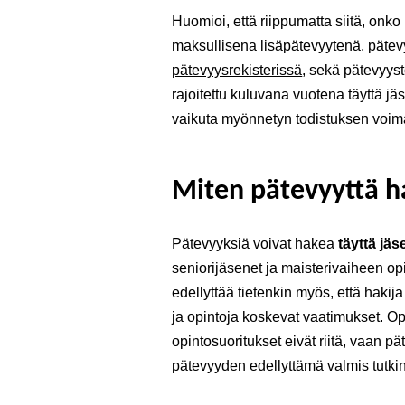
Huomioi, että riippumatta siitä, onko
maksullisena lisäpätevyytenä, päte
pätevyysrekisterissä
, sekä pätevyy
rajoitettu kuluvana vuotena täyttä j
vaikuta myönnetyn todistuksen voi
Miten pätevyyttä 
Pätevyyksiä voivat hakea
täyttä j
seniorijäsenet ja maisterivaiheen o
edellyttää tietenkin myös, että haki
ja opintoja koskevat vaatimukset. Op
opintosuoritukset eivät riitä, vaan 
pätevyyden edellyttämä valmis tutkint