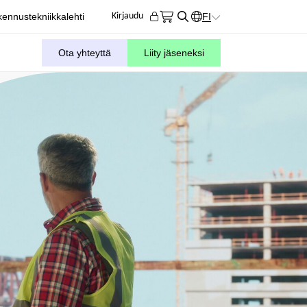
ennustekniikkalehti
FI
Kirjaudu
KIELIVALITSIN. AKTIIVIN
Ota yhteyttä
Liity jäseneksi