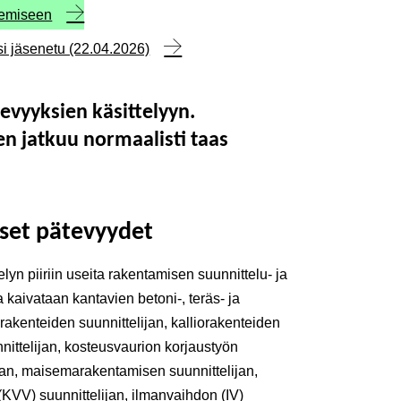
kemiseen
usi jäsenetu (22.04.2026)
evyyksien käsittelyyn.
 jatkuu normaalisti taas
set pätevyydet
lyn piiriin useita rakentamisen suunnittelu- ja
 kaivataan kantavien betoni-, teräs- ja
rakenteiden suunnittelijan, kalliorakenteiden
nnittelijan, kosteusvaurion korjaustyön
lijan, maisemarakentamisen suunnittelijan,
n (KVV) suunnittelijan, ilmanvaihdon (IV)