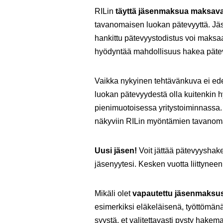
RILin
täyttä jäsenmaksua maksava
tavanomaisen luokan pätevyyttä. Jäse
hankittu pätevyystodistus voi maksa
hyödyntää mahdollisuus hakea pätevy
Vaikka nykyinen tehtävänkuva ei ede
luokan pätevyydestä olla kuitenkin 
pienimuotoisessa yritystoiminnassa
näkyviin RILin myöntämien tavanomai
Uusi jäsen!
Voit jättää pätevyyshak
jäsenyytesi. Kesken vuotta liittyne
Mikäli olet
vapautettu jäsenmaksu
esimerkiksi eläkeläisenä, työttömänä
syystä, et valitettavasti pysty hak