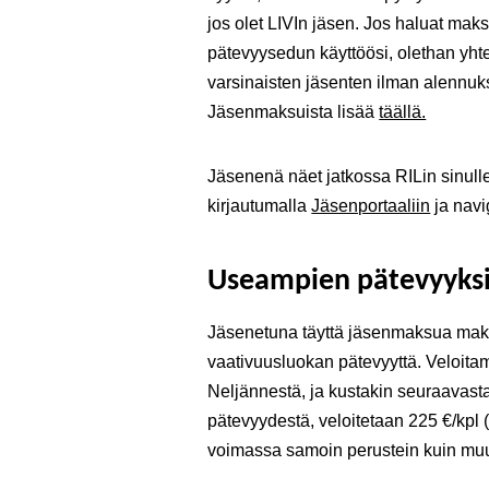
jos olet LIVIn jäsen. Jos haluat m
pätevyysedun käyttöösi, olethan yh
varsinaisten jäsenten ilman alennu
Jäsenmaksuista lisää
täällä.
Jäsenenä näet jatkossa RILin sinul
kirjautumalla
Jäsenportaaliin
ja nav
Useampien pätevyyks
Jäsenetuna täyttä jäsenmaksua mak
vaativuusluokan pätevyyttä. Veloitam
Neljännestä, ja kustakin seuraavas
pätevyydestä, veloitetaan 225 €/kpl 
voimassa samoin perustein kuin muu