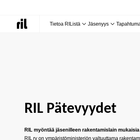
Tietoa RIListä
Jäsenyys
Tapahtumat
Etusivu
|
Pätevyydet
|
RIL lakisääteiset pätevyydet
RIL Pätevyydet
RIL myöntää jäsenilleen rakentamislain mukaisia
RIL ry on ympäristöministeriön valtuuttama rakentam