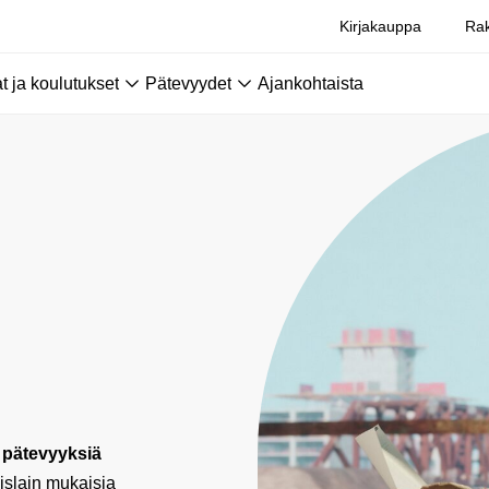
Kirjakauppa
Rak
 ja koulutukset
Pätevyydet
Ajankohtaista
 pätevyyksiä
islain mukaisia