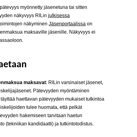
 pätevyys myönnetty jäsenetuna tai sitten
vyyden näkyvyys RILin
julkisessa
stoimintojen näkyminen
Jäsenportaalissa
on
äsenmaksua maksaville jäsenille. Näkyvyys ei
massaoloon.
haetaan
äsenmaksua maksavat
: RILin varsinaiset jäsenet,
piskelijajäsenet. Pätevyyden myöntäminen
ja täyttää haettavan pätevyyden mukaiset tutkintoa
iskelijoiden tulee huomata, että pelkät
pätevyyden hakemiseen tarvitaan haetun
o (tekniikan kandidaatti) ja tutkintotodistus.