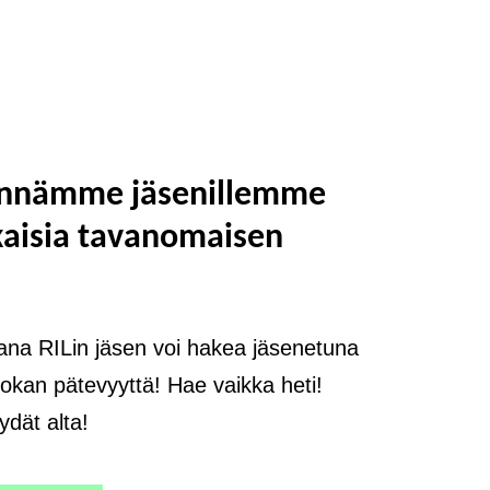
önnämme jäsenillemme
kaisia tavanomaisen
na RILin jäsen voi hakea jäsenetuna
okan pätevyyttä! Hae vaikka heti!
ydät alta!