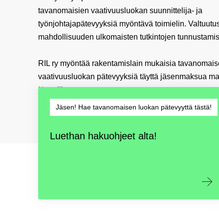
tavanomaisien vaativuusluokan suunnittelija- ja
työnjohtajapätevyyksiä myöntävä toimielin. Valtuutu
mahdollisuuden ulkomaisten tutkintojen tunnustami
RIL ry myöntää rakentamislain mukaisia tavanomai
vaativuusluokan pätevyyksiä täyttä jäsenmaksua ma
jäsenilleen.
Jäsen! Hae tavanomaisen luokan pätevyyttä tästä!
Luethan hakuohjeet alta!