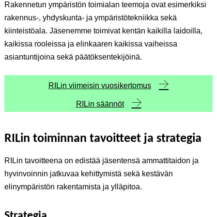
Rakennetun ympäristön toimialan teemoja ovat esimerkiksi
rakennus-, yhdyskunta- ja ympäristötekniikka sekä
kiinteistöala. Jäsenemme toimivat kentän kaikilla laidoilla,
kaikissa rooleissa ja elinkaaren kaikissa vaiheissa
asiantuntijoina sekä päätöksentekijöinä.
RILin viimeisin vuosikertomus
RILin säännöt
RILin toiminnan tavoitteet ja strategia
RILin tavoitteena on edistää jäsentensä ammattitaidon ja
hyvinvoinnin jatkuvaa kehittymistä sekä kestävän
elinympäristön rakentamista ja ylläpitoa.
Strategia