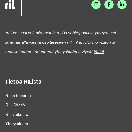
Halutessasi voit olla meihin myös sähköpostitse yhteydessä
lähettämällä viestiä osoitteeseen
ril@ril.fi
. RILin toimiston ja
henkilökunnan tarkemmat yhteystiedot löytyvät
täältä
.
Tietoa RIListä
RILin toiminta
RIL-Säätiö
RIL vaikuttaa
Yhteystiedot