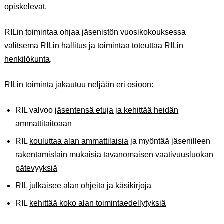
opiskelevat.
RILin toimintaa ohjaa jäsenistön vuosikokouksessa
valitsema
RILin hallitus
ja toimintaa toteuttaa
RILin
henkilökunta
.
RILin toiminta jakautuu neljään eri osioon:
RIL valvoo
jäsentensä etuja ja kehittää heidän
ammattitaitoaan
RIL
kouluttaa alan ammattilaisia
ja myöntää jäsenilleen
rakentamislain mukaisia tavanomaisen vaativuusluokan
pätevyyksiä
RIL
julkaisee alan ohjeita ja
käsikirjoja
RIL
kehittää koko alan
toimintaedellytyksiä