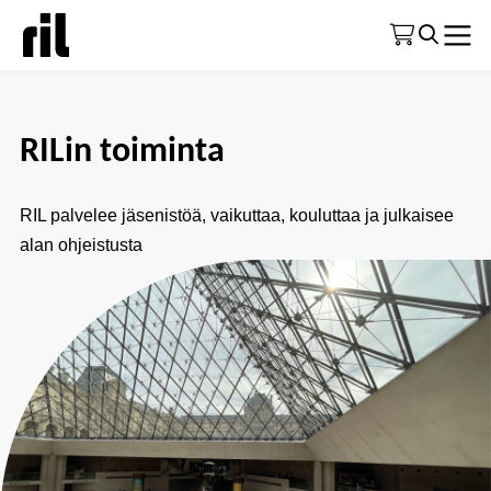
Etusivu
|
Tietoa RIListä
|
RILin toiminta
RILin toiminta
RIL palvelee jäsenistöä, vaikuttaa, kouluttaa ja julkaisee
alan ohjeistusta