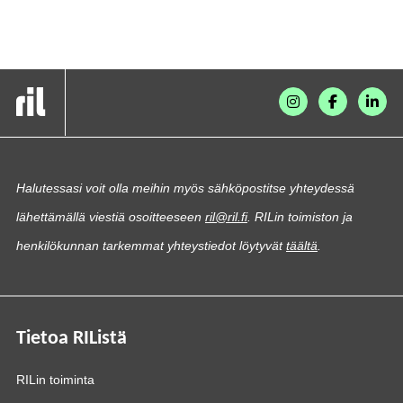
Halutessasi voit olla meihin myös sähköpostitse yhteydessä
lähettämällä viestiä osoitteeseen
ril@ril.fi
. RILin toimiston ja
henkilökunnan tarkemmat yhteystiedot löytyvät
täältä
.
Tietoa RIListä
RILin toiminta