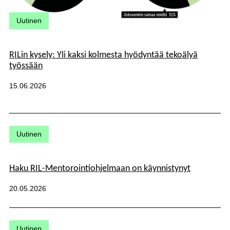
Kategoriat:
Uutinen
RILin kysely: Yli kaksi kolmesta hyödyntää tekoälyä
työssään
Julkaistu:
15.06.2026
Kategoriat:
Uutinen
Haku RIL-Mentorointiohjelmaan on käynnistynyt
Julkaistu:
20.05.2026
Kategoriat:
Uutinen