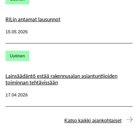
RILin antamat lausunnot
Julkaistu:
15.05.2026
Kategoriat:
Uutinen
Lainsäädäntö estää rakennusalan asiantuntijoiden
toiminnan tehtävissään
Julkaistu:
17.04.2026
Katso kaikki ajankohtaiset