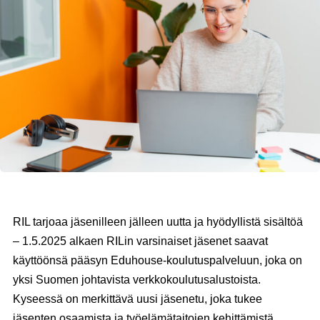
RIL tarjoaa jäsenilleen jälleen uutta ja hyödyllistä sisältöä
– 1.5.2025 alkaen RILin varsinaiset jäsenet saavat
käyttöönsä pääsyn Eduhouse-koulutuspalveluun, joka on
yksi Suomen johtavista verkkokoulutusalustoista.
Kyseessä on merkittävä uusi jäsenetu, joka tukee
jäsenten osaamista ja työelämätaitojen kehittämistä.