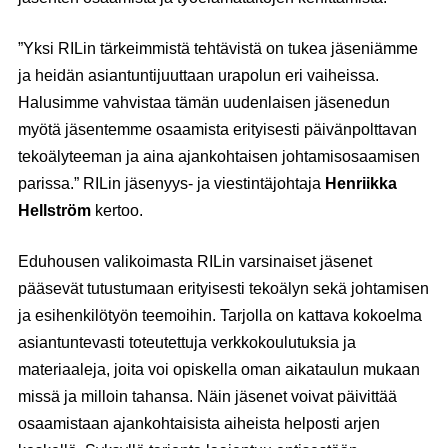
”Yksi RILin tärkeimmistä tehtävistä on tukea jäseniämme
ja heidän asiantuntijuuttaan urapolun eri vaiheissa.
Halusimme vahvistaa tämän uudenlaisen jäsenedun
myötä jäsentemme osaamista erityisesti päivänpolttavan
tekoälyteeman ja aina ajankohtaisen johtamisosaamisen
parissa.” RILin jäsenyys- ja viestintäjohtaja
Henriikka
Hellström
kertoo.
Eduhousen valikoimasta RILin varsinaiset jäsenet
pääsevät tutustumaan erityisesti tekoälyn sekä johtamisen
ja esihenkilötyön teemoihin. Tarjolla on kattava kokoelma
asiantuntevasti toteutettuja verkkokoulutuksia ja
materiaaleja, joita voi opiskella oman aikataulun mukaan
missä ja milloin tahansa. Näin jäsenet voivat päivittää
osaamistaan ajankohtaisista aiheista helposti arjen