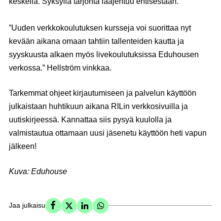
keskellä. Syksyllä tarjonta laajentuu entisestään.
”Uuden verkkokoulutuksen kursseja voi suorittaa nyt
kevään aikana omaan tahtiin tallenteiden kautta ja
syyskuusta alkaen myös livekoulutuksissa Eduhousen
verkossa.” Hellström vinkkaa.
Tarkemmat ohjeet kirjautumiseen ja palvelun käyttöön
julkaistaan huhtikuun aikana RILin verkkosivuilla ja
uutiskirjeessä. Kannattaa siis pysyä kuulolla ja
valmistautua ottamaan uusi jäsenetu käyttöön heti vapun
jälkeen!
Kuva: Eduhouse
Jaa julkaisu