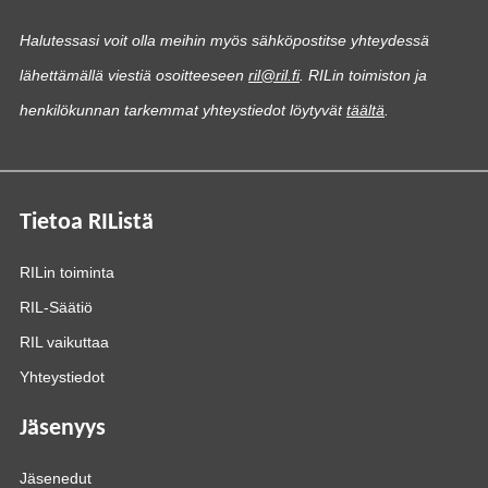
Halutessasi voit olla meihin myös sähköpostitse yhteydessä
lähettämällä viestiä osoitteeseen
ril@ril.fi
. RILin toimiston ja
henkilökunnan tarkemmat yhteystiedot löytyvät
täältä
.
Tietoa RIListä
RILin toiminta
RIL-Säätiö
RIL vaikuttaa
Yhteystiedot
Jäsenyys
Jäsenedut