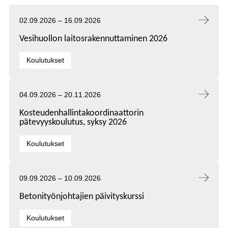
Tapahtuma alkaa:
Tapahtuma päättyy:
02.09.2026
–
16.09.2026
Vesihuollon laitosrakennuttaminen 2026
Kategoriat:
Koulutukset
Tapahtuma alkaa:
Tapahtuma päättyy:
04.09.2026
–
20.11.2026
Kosteudenhallintakoordinaattorin
pätevyyskoulutus, syksy 2026
Kategoriat:
Koulutukset
Tapahtuma alkaa:
Tapahtuma päättyy:
09.09.2026
–
10.09.2026
Betonityönjohtajien päivityskurssi
Kategoriat:
Koulutukset