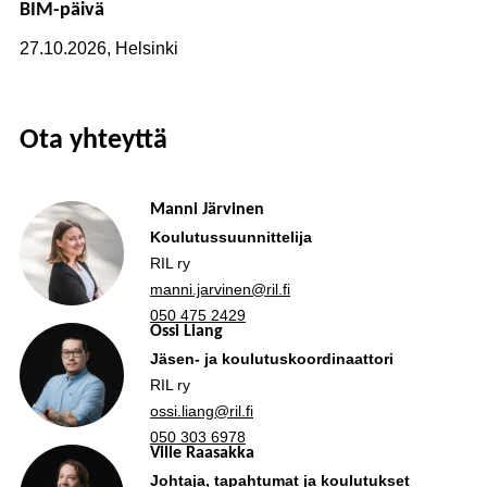
BIM-päivä
27.10.2026, Helsinki
Ota yhteyttä
Manni Järvinen
Koulutussuunnittelija
RIL ry
manni.jarvinen@ril.fi
050 475 2429
Ossi Liang
Jäsen- ja koulutuskoordinaattori
RIL ry
ossi.liang@ril.fi
050 303 6978
Ville Raasakka
Johtaja, tapahtumat ja koulutukset