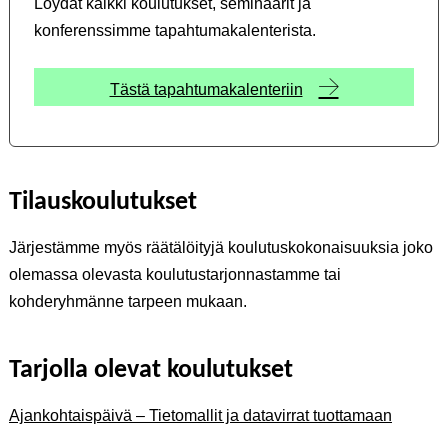
Löydät kaikki koulutukset, seminaarit ja
konferenssimme tapahtumakalenterista.
Tästä tapahtumakalenteriin
Tilauskoulutukset
Järjestämme myös räätälöityjä koulutuskokonaisuuksia joko
olemassa olevasta koulutustarjonnastamme tai
kohderyhmänne tarpeen mukaan.
Tarjolla olevat koulutukset
Ajankohtaispäivä – Tietomallit ja datavirrat tuottamaan