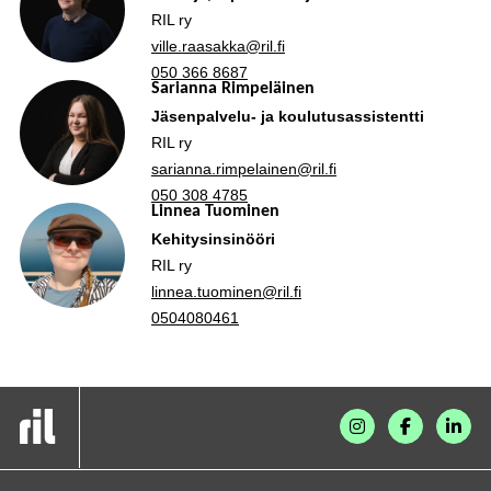
RIL ry
ville.raasakka@ril.fi
050 366 8687
Sarianna Rimpeläinen
Jäsenpalvelu- ja koulutusassistentti
RIL ry
sarianna.rimpelainen@ril.fi
050 308 4785
Linnea Tuominen
Kehitysinsinööri
RIL ry
linnea.tuominen@ril.fi
0504080461