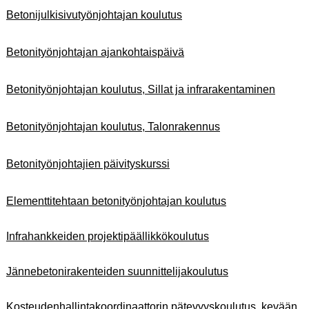
Betonijulkisivutyönjohtajan koulutus
Betonityönjohtajan ajankohtaispäivä
Betonityönjohtajan koulutus, Sillat ja infrarakentaminen
Betonityönjohtajan koulutus, Talonrakennus
Betonityönjohtajien päivityskurssi
Elementtitehtaan betonityönjohtajan koulutus
Infrahankkeiden
projektipäällikkökoulutus
Jännebetonirakenteiden suunnittelijakoulutus
Kosteudenhallintakoordinaattorin pätevyyskoulutus, kevään