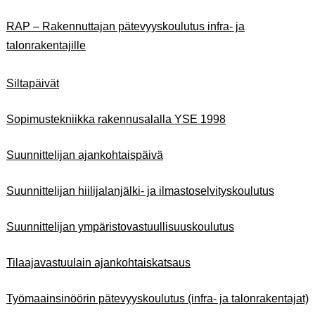
RAP – Rakennuttajan pätevyyskoulutus infra- ja
talonrakent
ajille
Siltapäivät
Sopimustekniikka rakennusalalla YSE 1998
Suunnittelijan ajankohtaispäivä
Suunnittelijan hiilijalanjälki- ja ilmastoselvityskoulutus
Suunnittelijan ympäristovastuullisuuskoulutus
Tilaajavastuulain ajankohtaiskatsaus
Työmaainsinöörin pätevyyskoulutus (infra- ja talonrakentajat)