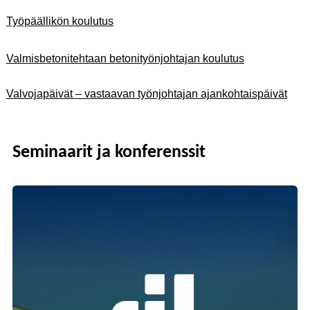
Työpäällikön koulutus
Valmisbetonitehtaan betonityönjohtajan koulutus
Valvojapäivät – vastaavan työnjohtajan ajankohtaispäivät
Seminaarit ja konferenssit