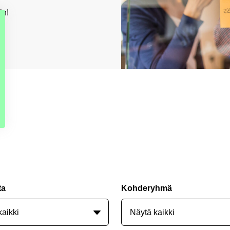
in!
ta
Kohderyhmä