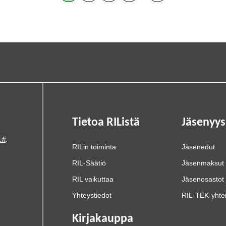
Tietoa RIListä
Jäsenyys
.fi
.
RILin toiminta
Jäsenedut
RIL-Säätiö
Jäsenmaksut
RIL vaikuttaa
Jäsenosastot 
Yhteystiedot
RIL-TEK-yhte
Kirjakauppa