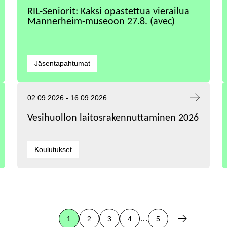
RIL-Seniorit: Kaksi opastettua vierailua
Mannerheim-museoon 27.8. (avec)
Kategoriat:
Jäsentapahtumat
Tapahtuma alkaa:
Tapahtuma päättyy:
02.09.2026
-
16.09.2026
Vesihuollon laitosrakennuttaminen 2026
Kategoriat:
Koulutukset
…
1
2
3
4
5
Sivu
, Aktiivinen sivu
Sivu
Sivu
Sivu
Sivu