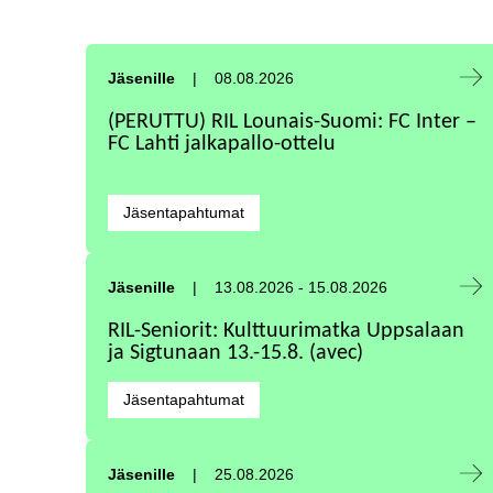
Tapahtuma alkaa:
Jäsenille
08.08.2026
(PERUTTU) RIL Lounais-Suomi: FC Inter –
FC Lahti jalkapallo-ottelu
Kategoriat:
Jäsentapahtumat
Tapahtuma alkaa:
Tapahtuma päättyy:
Jäsenille
13.08.2026
-
15.08.2026
RIL-Seniorit: Kulttuurimatka Uppsalaan
ja Sigtunaan 13.-15.8. (avec)
Kategoriat:
Jäsentapahtumat
Tapahtuma alkaa:
Jäsenille
25.08.2026