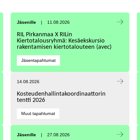
Tapahtuma alkaa:
Jäsenille
11.08.2026
RIL Pirkanmaa X RILin
Kiertotalousryhmä: Kesäekskursio
rakentamisen kiertotalouteen (avec)
Kategoriat:
Jäsentapahtumat
Tapahtuma alkaa:
14.08.2026
Kosteudenhallintakoordinaattorin
tentti 2026
Kategoriat:
Muut tapahtumat
Tapahtuma alkaa:
Jäsenille
27.08.2026