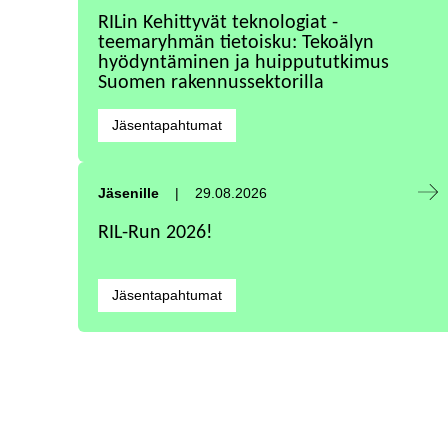
RILin Kehittyvät teknologiat -
teemaryhmän tietoisku: Tekoälyn
hyödyntäminen ja huippututkimus
Suomen rakennussektorilla
Kategoriat:
Jäsentapahtumat
Tapahtuma alkaa:
Jäsenille
29.08.2026
RIL-Run 2026!
Kategoriat:
Jäsentapahtumat