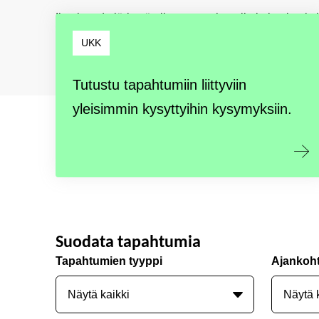
Ilmoittaudu järjestämiimme tapahtumiin ja koulutuksi
UKK
Tutustu tapahtumiin liittyviin
yleisimmin kysyttyihin kysymyksiin.
Suodata tapahtumia
Tapahtumien tyyppi
Ajankoh