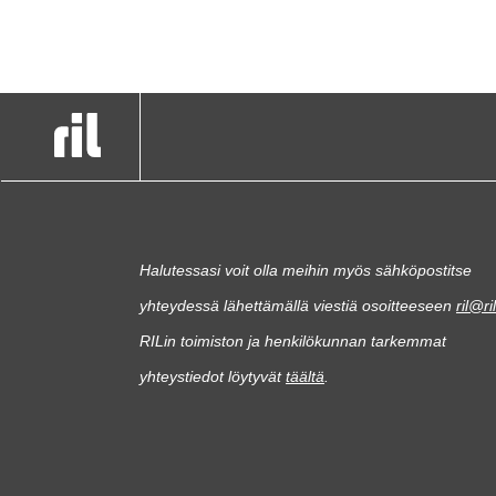
Halutessasi voit olla meihin myös sähköpostitse
yhteydessä lähettämällä viestiä osoitteeseen
ril@ril
RILin toimiston ja henkilökunnan tarkemmat
yhteystiedot löytyvät
täältä
.