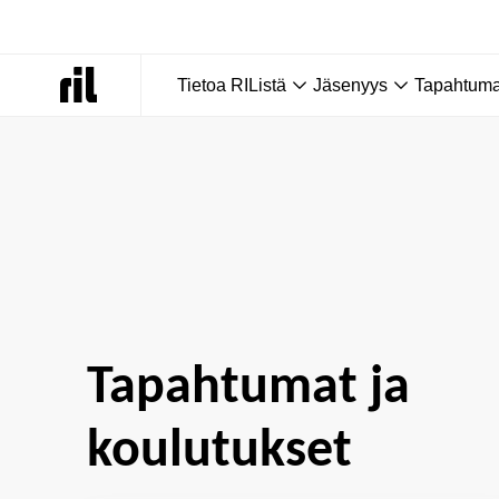
Tietoa RIListä
Jäsenyys
Tapahtumat
Etusivu
|
Tapahtumat ja koulutukset
Tapahtumat ja
koulutukset