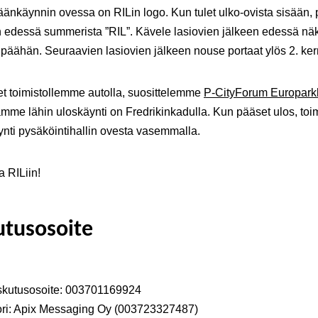
äänkäynnin ovessa on RILin logo. Kun tulet ulko-ovista sisään,
n edessä summerista ”RIL”. Kävele lasiovien jälkeen edessä nä
päähän. Seuraavien lasiovien jälkeen nouse portaat ylös 2. ke
let toimistollemme autolla, suosittelemme
P-CityForum Europarkk
mme lähin uloskäynti on Fredrikinkadulla. Kun pääset ulos, toi
nti pysäköintihallin ovesta vasemmalla.
a RILiin!
utusosoite
skutusosoite: 003701169924
ori: Apix Messaging Oy (003723327487)