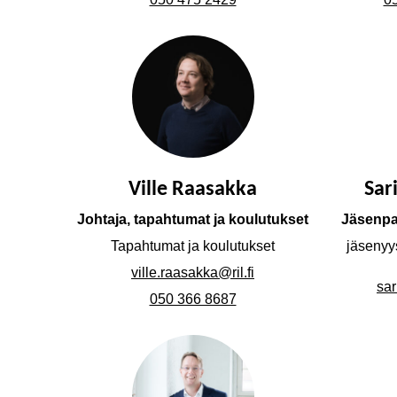
Ville Raasakka
Sar
Johtaja, tapahtumat ja koulutukset
Jäsenpal
Tapahtumat ja koulutukset
jäsenyys
ville.raasakka@ril.fi
sar
050 366 8687