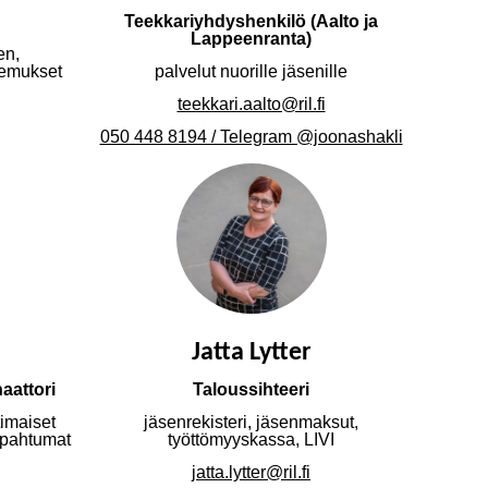
Teekkariyhdyshenkilö (Aalto ja
Lappeenranta)
en,
kemukset
palvelut nuorille jäsenille
teekkari.aalto@ril.fi
050 448 8194 / Telegram @joonashakli
Jatta Lytter
aattori
Taloussihteeri
timaiset
jäsenrekisteri, jäsenmaksut,
apahtumat
työttömyyskassa, LIVI
jatta.lytter@ril.fi