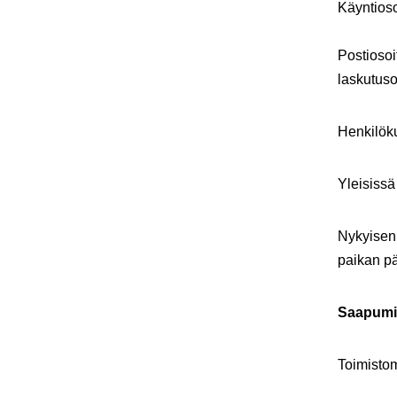
Käyntiosoi
Postiosoi
laskutuso
Henkilök
Yleisissä
Nykyisen
paikan pä
Saapumin
Toimistom