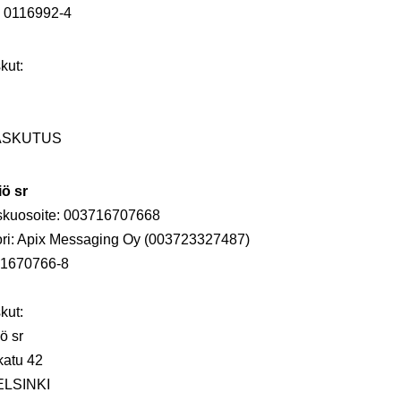
: 0116992-4
kut:
LASKUTUS
iö sr
skuosoite: 003716707668
ori: Apix Messaging Oy (003723327487)
s 1670766-8
kut:
ö sr
katu 42
HELSINKI