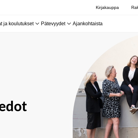
Kirjakauppa
Rak
 ja koulutukset
Pätevyydet
Ajankohtaista
iedot