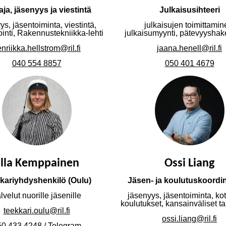
aja, jäsenyys ja viestintä
Julkaisusihteeri
ys, jäsentoiminta, viestintä,
julkaisujen toimittamin
inti, Rakennustekniikka-lehti
julkaisumyynti, pätevyysha
nriikka.hellstrom@ril.fi
jaana.henell@ril.fi
040 554 8857
050 401 4679
lla Kemppainen
Ossi Liang
kariyhdyshenkilö (Oulu)
Jäsen- ja koulutuskoordin
lvelut nuorille jäsenille
jäsenyys, jäsentoiminta, ko
koulutukset, kansainväliset t
teekkari.oulu@ril.fi
ossi.liang@ril.fi
0 433 4248 / Telegram