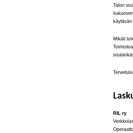
Talon sis
liukuove
käytävän 
Mikäli tu
Toimistoa
sisäänkäy
Tervetulo
Lask
RIL ry
Verkkola
Operaatt