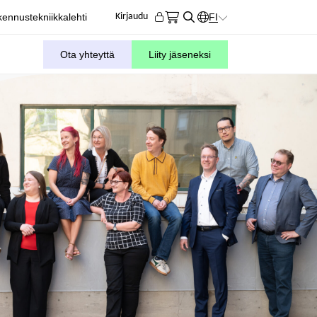
ennustekniikkalehti
FI
Kirjaudu
KIELIVALITSIN. AKTIIVIN
Ota yhteyttä
Liity jäseneksi