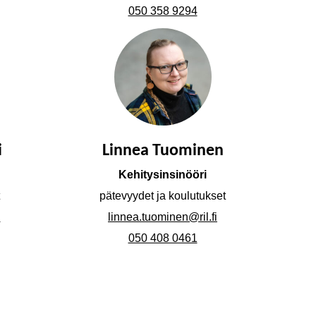
050 358 9294
i
Linnea Tuominen
Kehitysinsinööri
pätevyydet ja koulutukset
i
linnea.tuominen@ril.fi
050 408 0461