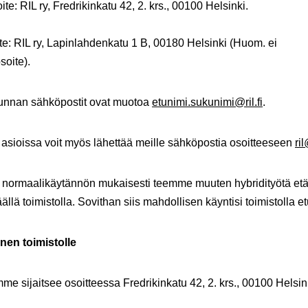
te: RIL ry, Fredrikinkatu 42, 2. krs., 00100 Helsinki.
te: RIL ry, Lapinlahdenkatu 1 B, 00180 Helsinki (Huom. ei
soite).
unnan sähköpostit ovat muotoa
etunimi.sukunimi@ril.fi
.
 asioissa voit myös lähettää meille sähköpostia osoitteeseen
ril
 normaalikäytännön mukaisesti teemme muuten hybridityötä etä
ällä toimistolla. Sovithan siis mahdollisen käyntisi toimistolla e
en toimistolle
me sijaitsee osoitteessa Fredrikinkatu 42, 2. krs., 00100 Helsin