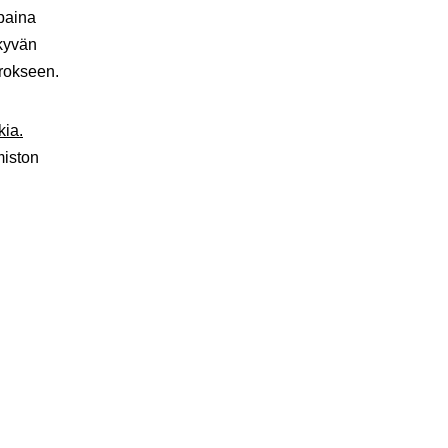
 paina
kyvän
rrokseen.
ia.
miston