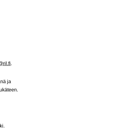
@ril.fi
.
nä ja
tukäteen.
ki.