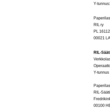
Y-tunnus
Paperilas
RIL ry
PL 16112
00021 
RIL-Säät
Verkkola
Operaatt
Y-tunnu
Paperilas
RIL-Sääti
Fredrikin
00100 