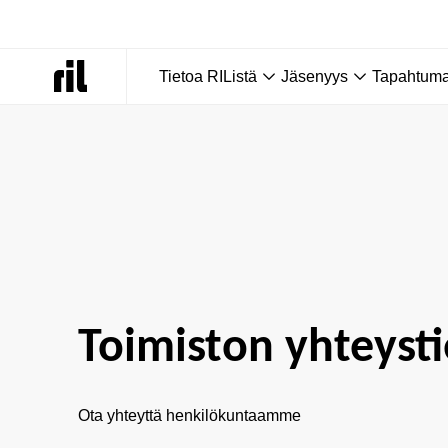
Tietoa RIListä
Jäsenyys
Tapahtumat
Etusivu
|
Tietoa RIListä
|
Toimiston yhteystiedot
Toimiston yhteyst
Ota yhteyttä henkilökuntaamme