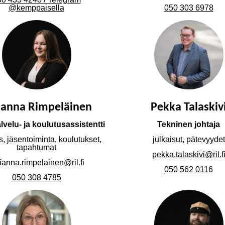
@kemppaisella
050 303 6978
ianna Rimpeläinen
Pekka Talaskiv
velu- ja koulutusassistentti
Tekninen johtaja
, jäsentoiminta, koulutukset,
julkaisut, pätevyydet
tapahtumat
pekka.talaskivi@ril.f
ianna.rimpelainen@ril.fi
050 562 0116
050 308 4785