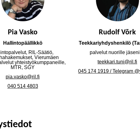
Pia Vasko
Rudolf Võrk
Hallintopäällikkö
Teekkariyhdyshenkilö (T
lintopalvelut, RIL-Säätiö,
palvelut nuorille jäseni
hahakemukset, Vierumäen
teekkari.tuni@ril.fi
alvelut yhteistyökumppaneille,
MTR, SGY
045 174 1919 / Telegram @v
pia.vasko@ril.fi
040 514 4803
ystiedot