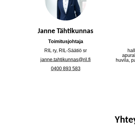
Janne Tähtikunnas
Toimitusjohtaja
RIL ry, RIL-Säätiö sr
hal
apura
janne.tahtikunnas@ril.fi
huvila, p
0400 893 583
Yhte