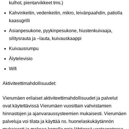
kulhot, pientarvikkeet tms.)
Kahvinkeitin, vedenkeitin, mikro, leivänpaahdin, patiolla
kaasugrilli
Asianpesukone, pyykinpesukone, hiustenkuivaaja,
silitysrauta ja –lauta, kuivauskaappi
Kuivausrumpu
Älytelevisio
Wifi
Aktiviteettimahdollisuudet:
Vierumäen erilaiset aktiviteettimahdollisuudet ja palvelut
ovat käytettävissä Vierumäen vuosittain vahvistamien
hinnastojen ja ajanvaraussysteemien mukaisesti. Vierumäen
palveluja voi tilata ja käyttää ns. huonelaskukäytännön