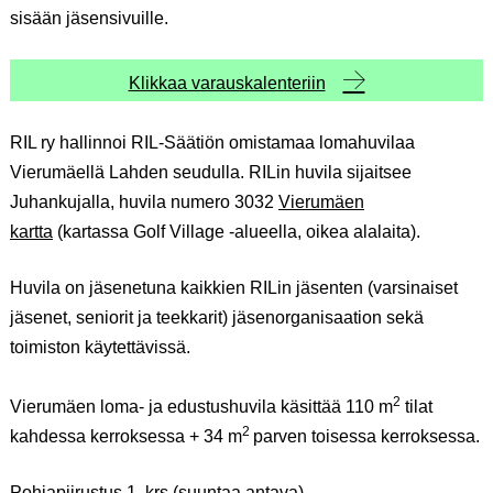
sisään jäsensivuille.
Klikkaa varauskalenteriin
RIL ry hallinnoi RIL-Säätiön omistamaa lomahuvilaa
Vierumäellä Lahden seudulla. RILin huvila sijaitsee
Juhankujalla, huvila numero 3032
Vierumäen
kartta
(kartassa Golf Village -alueella, oikea alalaita).
Huvila on jäsenetuna kaikkien RILin jäsenten (varsinaiset
jäsenet, seniorit ja teekkarit) jäsenorganisaation sekä
toimiston käytettävissä.
2
Vierumäen loma- ja edustushuvila käsittää 110 m
tilat
2
kahdessa kerroksessa + 34 m
parven toisessa kerroksessa.
Pohjapiirustus 1. krs (suuntaa antava)