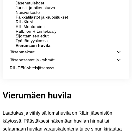
Jäsenetulehdet
Juristi- ja oikeusturva
Naisverkosto
Palkkatilastot ja -suositukset
RIL-Klubi
RIL-Mentorointi
RaILi on RILin tekoäly
Sijoittamisen edut
Työttömyyskassa
Vierumäen huvila
Jäsenmaksut
Jäsenosastot ja -ryhmät
RIL-TEK-yhteisjäsenyys
Vierumäen huvila
Laadukas ja viihtyisä lomahuvila on RILin jäsenistön
käytössä. Päästäksesi näkemään huvilan hinnat tai
selaamaan huvilan varauskalenteria tulee sinun kirjautua