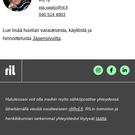
RIL ry
pia.vasko@ril.fi
040 514 4803
Lue lisää huvilan varauksesta, käytöstä ja
hinnoittelusta
Jäsensivuilta
.
Halutessasi voit olla meihin myös sähköpostitse yhteydessä
lähettämällä viestiä osoitteeseen
ril@ril.fi
. RILin toimiston ja
henkilökunnan tarkemmat yhteystiedot löytyvät
täältä
.