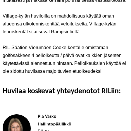
mukaisesti ja maksaa kerralla pois lähtiessä vastaanotossa.
Village-kylän huviloilla on mahdollisuus käyttää oman
alueensa ulkotenniskenttää veloituksetta. Village-kylän
tenniskentät sijaitsevat Rampsintiellä.
RIL-Säätiön Vierumäen Cooke-kentälle omistaman
golfosakkeen 4 pelioikeutta / päivä ovat kaikkien jäsenten
käytettävissä alennettuun hintaan. Pelioikeuksien käyttöä ei
ole sidottu huvilassa majoittuvien etuoikeudeksi.
Huvilaa koskevat yhteydenotot RILiin:
Pia Vasko
Hallintopäällikkö