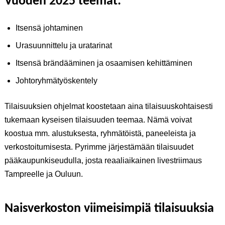
Vuoden 2025 teemat:
Itsensä johtaminen
Urasuunnittelu ja uratarinat
Itsensä brändääminen ja osaamisen kehittäminen
Johtoryhmätyöskentely
Tilaisuuksien ohjelmat koostetaan aina tilaisuuskohtaisesti
tukemaan kyseisen tilaisuuden teemaa. Nämä voivat
koostua mm. alustuksesta, ryhmätöistä, paneeleista ja
verkostoitumisesta. Pyrimme järjestämään tilaisuudet
pääkaupunkiseudulla, josta reaaliaikainen livestriimaus
Tampreelle ja Ouluun.
Naisverkoston viimeisimpiä tilaisuuksia