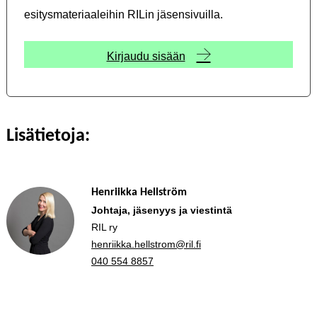
esitysmateriaaleihin RILin jäsensivuilla.
Kirjaudu sisään
Lisätietoja:
Henriikka Hellström
Johtaja, jäsenyys ja viestintä
RIL ry
henriikka.hellstrom@ril.fi
040 554 8857