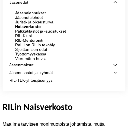
Jäsenedut
Jäsenalennukset
Jäsenetulehdet
Juristi- ja oikeusturva
Naisverkosto
Palkkatilastot ja -suositukset
RIL-Klubi
RIL-Mentorointi
RaILi on RILin tekoäly
Sijoittamisen edut
Työttömyyskassa
Vierumäen huvila
Jäsenmaksut
Jäsenosastot ja -ryhmät
RIL-TEK-yhteisjäsenyys
RILin Naisverkosto
Maailma tarvitsee monimuotoista johtamista, mutta