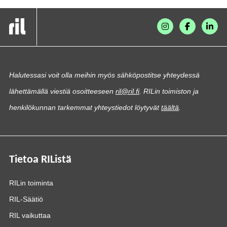
Halutessasi voit olla meihin myös sähköpostitse yhteydessä
lähettämällä viestiä osoitteeseen
ril@ril.fi
. RILin toimiston ja
henkilökunnan tarkemmat yhteystiedot löytyvät
täältä
.
Tietoa RIListä
RILin toiminta
RIL-Säätiö
RIL vaikuttaa