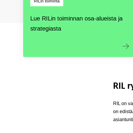
RILin toiminta
Lue RILin toiminnan osa-alueista ja
strategiasta
RIL r
RIL on va
on edistä
asiantunt