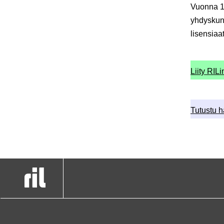
Vuonna 19
yhdyskunt
lisensiaat
Liity RILi
Tutustu 