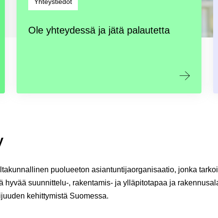
Yhteystiedot
Ole yhteydessä ja jätä palautetta
y
ltakunnallinen puolueeton asiantuntijaorganisaatio, jonka tarko
ä hyvää suunnittelu-, rakentamis- ja ylläpitotapaa ja rakennusal
ijuuden kehittymistä Suomessa.