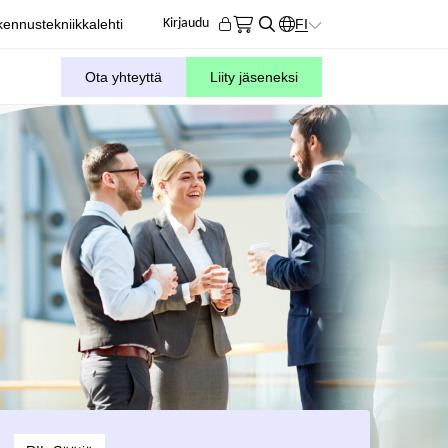
ennustekniikkalehti
FI
Kirjaudu
KIELIVALITSIN. AKTIIVIN
Ota yhteyttä
Liity jäseneksi