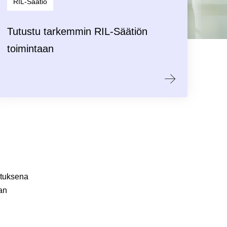
RIL-Säätiö
Tutustu tarkemmin RIL-Säätiön
toimintaan
ituksena
an