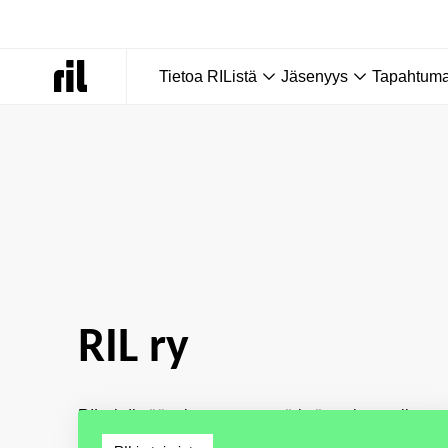
Tietoa RIListä
Jäsenyys
Tapahtumat
Etusivu
|
Tietoa RIListä
RIL ry
RIL yhdistää rakennetun ympäristön asiantuntijat