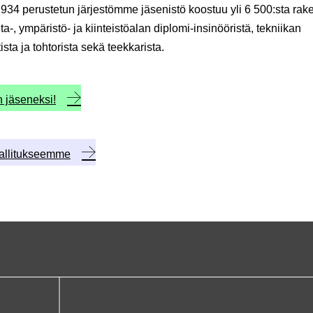
34 perustetun järjestömme jäsenistö koostuu yli 6 500:sta rak
a-, ympäristö- ja kiinteistöalan diplomi-insinööristä, tekniikan
ista ja tohtorista sekä teekkarista.
n jäseneksi!
hallitukseemme