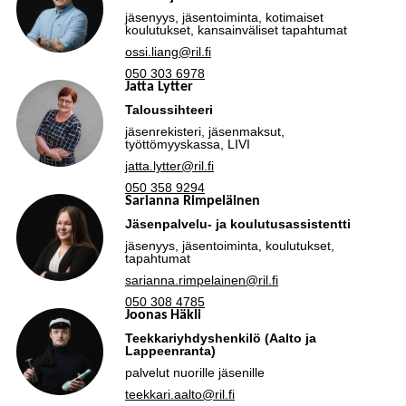
jäsenyys, jäsentoiminta, kotimaiset
koulutukset, kansainväliset tapahtumat
ossi.liang@ril.fi
050 303 6978
Jatta Lytter
Taloussihteeri
jäsenrekisteri, jäsenmaksut,
työttömyyskassa, LIVI
jatta.lytter@ril.fi
050 358 9294
Sarianna Rimpeläinen
Jäsenpalvelu- ja koulutusassistentti
jäsenyys, jäsentoiminta, koulutukset,
tapahtumat
sarianna.rimpelainen@ril.fi
050 308 4785
Joonas Häkli
Teekkariyhdyshenkilö (Aalto ja
Lappeenranta)
palvelut nuorille jäsenille
teekkari.aalto@ril.fi