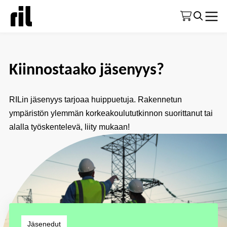
Etusivu
|
Jäsenyys
Kiinnostaako jäsenyys?
RILin jäsenyys tarjoaa huippuetuja. Rakennetun
ympäristön ylemmän korkeakoulututkinnon suorittanut tai
alalla työskentelevä, liity mukaan!
Jäsenedut