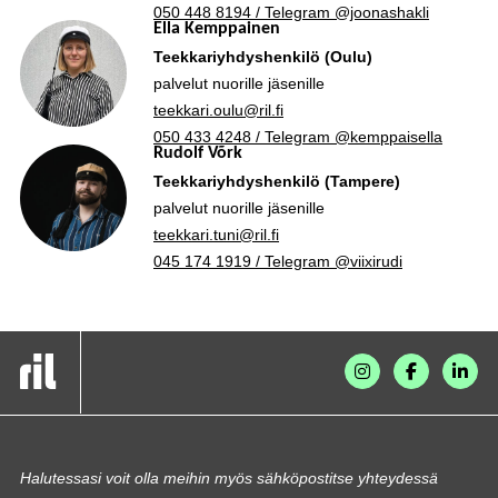
050 448 8194 / Telegram @joonashakli
Ella Kemppainen
Teekkariyhdyshenkilö (Oulu)
palvelut nuorille jäsenille
teekkari.oulu@ril.fi
050 433 4248 / Telegram @kemppaisella
Rudolf Võrk
Teekkariyhdyshenkilö (Tampere)
palvelut nuorille jäsenille
teekkari.tuni@ril.fi
045 174 1919 / Telegram @viixirudi
Halutessasi voit olla meihin myös sähköpostitse yhteydessä