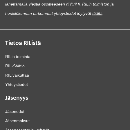
lähettämällä viestiä osoitteeseen
ril@ril.fi
. RILin toimiston ja
henkilökunnan tarkemmat yhteystiedot löytyvät
täältä
.
Tietoa RIListä
RILin toiminta
RIL-Säätiö
RIL vaikuttaa
Yhteystiedot
Jäsenyys
Jäsenedut
Jäsenmaksut
Jäsenosastot ja -ryhmät