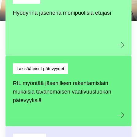
Hyödynnä jäsenenä monipuolisia etujasi
Lakisääteiset pätevyydet
RIL myöntää jäsenilleen rakentamislain
mukaisia tavanomaisen vaativuusluokan
pätevyyksiä