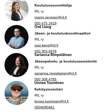
Koulutussuunnittelija
RIL ry
manni.jarvinen@ril.fi
050 475 2429
Ossi Liang
Jäsen- ja koulutuskoordinaattori
RIL ry
ossi.liang@ril.fi
050 303 6978
Sarianna Rimpeläinen
Jäsenpalvelu- ja koulutusassistentti
RIL ry
sarianna.rimpelainen@ril.fi
050 308 4785
Linnea Tuominen
Kehitysinsinööri
RIL ry
linnea.tuominen@ril.fi
0504080461