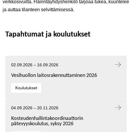
verkkosivuilta. Häirintäyhdyshenkilö tarjoaa tukea, kuuntelee
ja auttaa tilanteen selvittämisessä.
Tapahtumat ja koulutukset
Tapahtuma alkaa:
Tapahtuma päättyy:
02.09.2026
–
16.09.2026
Vesihuollon laitosrakennuttaminen 2026
Kategoriat:
Koulutukset
Tapahtuma alkaa:
Tapahtuma päättyy:
04.09.2026
–
20.11.2026
Kosteudenhallintakoordinaattorin
pätevyyskoulutus, syksy 2026