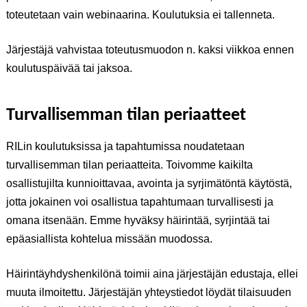
toteutetaan vain webinaarina. Koulutuksia ei tallenneta.
Järjestäjä vahvistaa toteutusmuodon n. kaksi viikkoa ennen
koulutuspäivää tai jaksoa.
Turvallisemman tilan periaatteet
RILin koulutuksissa ja tapahtumissa noudatetaan
turvallisemman tilan periaatteita. Toivomme kaikilta
osallistujilta kunnioittavaa, avointa ja syrjimätöntä käytöstä,
jotta jokainen voi osallistua tapahtumaan turvallisesti ja
omana itsenään. Emme hyväksy häirintää, syrjintää tai
epäasiallista kohtelua missään muodossa.
Häirintäyhdyshenkilönä toimii aina järjestäjän edustaja, ellei
muuta ilmoitettu. Järjestäjän yhteystiedot löydät tilaisuuden