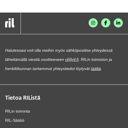
Halutessasi voit olla meihin myös sähköpostitse yhteydessä
lähettämällä viestiä osoitteeseen
ril@ril.fi
. RILin toimiston ja
henkilökunnan tarkemmat yhteystiedot löytyvät
täältä
.
Tietoa RIListä
RILin toiminta
RIL-Säätiö