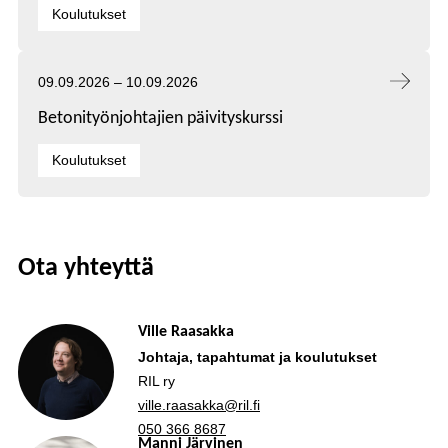
Kategoriat:
Koulutukset
Tapahtuma alkaa:
Tapahtuma päättyy:
09.09.2026
–
10.09.2026
Betonityönjohtajien päivityskurssi
Kategoriat:
Koulutukset
Ota yhteyttä
Ville Raasakka
Johtaja, tapahtumat ja koulutukset
RIL ry
ville.raasakka@ril.fi
050 366 8687
Manni Järvinen