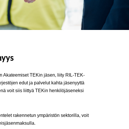
nyys
kan Akateemiset TEKin jäsen, liity RIL-TEK-
rjestöjen edut ja palvelut kahta jäsenyyttä
ä voit siis liittyä TEKin henkilöjäseneksi
ntelet rakennetun ympäristön sektorilla, voit
hteisjäsenmaksulla.