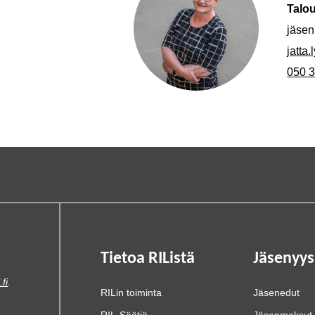
Talou
jäsen
jatta.
050 
Tietoa RIListä
Jäsenyys
.fi
.
RILin toiminta
Jäsenedut