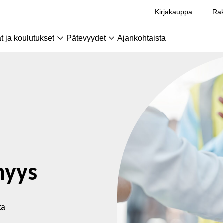
Kirjakauppa
Rak
 ja koulutukset
Pätevyydet
Ajankohtaista
nyys
ta