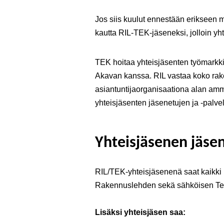
Jos siis kuulut ennestään erikseen mo
kautta RIL-TEK-jäseneksi, jolloin y
TEK hoitaa yhteisjäsenten työmark
Akavan kanssa. RIL vastaa koko rak
asiantuntijaorganisaationa alan amma
yhteisjäsenten jäsenetujen ja -palve
Yhteisjäsenen jäse
RIL/TEK-yhteisjäsenenä saat kaikki 
Rakennuslehden sekä sähköisen Tek
Lisäksi yhteisjäsen saa: