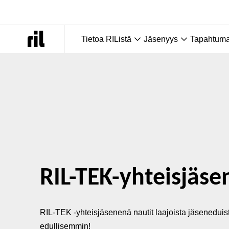
Tietoa RIListä
Jäsenyys
Tapahtumat
Etusivu
|
Jäsenyys
|
RIL-TEK-yhteisjäsenyys
RIL-TEK-yhteisjäse
RIL-TEK -yhteisjäsenenä nautit laajoista jäseneduis
edullisemmin!