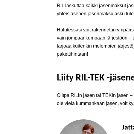
RIL laskuttaa kaikki jäsenmaksut j
yhteisjäsenen jäsenmaksulasku tulee 
Halutessasi voit rakennetun ympäris
vain jompaankumpaan järjestöön – t
tarjoaa kuitenkin molempien järjestö
pakettihintaan!
Liity RIL-TEK -jäsen
Olitpa RILin jäsen tai TEKin jäsen – 
ole vielä kummankaan jäsen, voit kys
Jatt