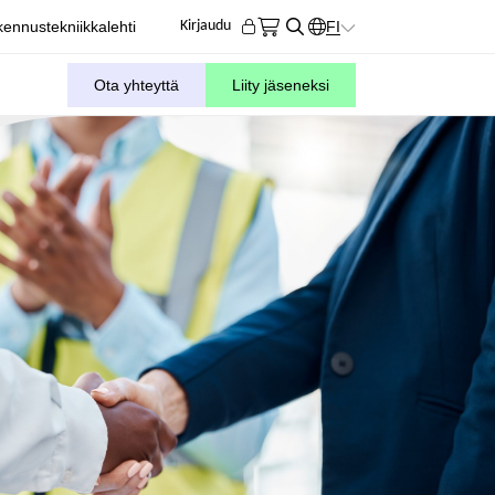
ennustekniikkalehti
FI
Kirjaudu
KIELIVALITSIN. AKTIIVIN
Ota yhteyttä
Liity jäseneksi