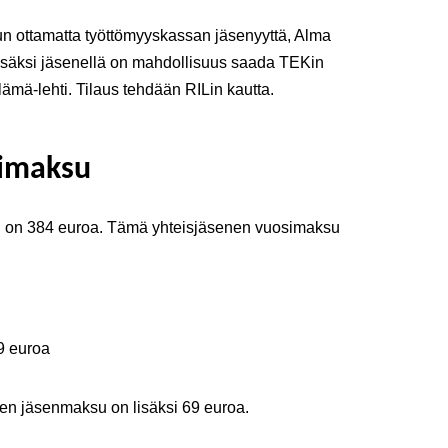
n ottamatta työttömyyskassan jäsenyyttä, Alma
. Lisäksi jäsenellä on mahdollisuus saada TEKin
lämä-lehti. Tilaus tehdään RILin kautta.
simaksu
 on 384 euroa. Tämä yhteisjäsenen vuosimaksu
9 euroa
 jäsenmaksu on lisäksi 69 euroa.