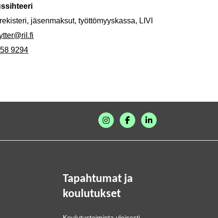
ssihteeri
rekisteri, jäsenmaksut, työttömyyskassa, LIVI
lytter@ril.fi
358 9294
Tapahtumat ja
koulutukset
Koulutustoiminta yleisesti