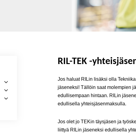
RIL-TEK -yhteisjäse
Jos haluat RILin lisäksi olla Teknii
jäseneksi! Tällöin saat molempien jä
edullisempaan hintaan. RILin jäsenen
edullisella yhteisjäsenmaksulla.
Jos olet jo TEKin täysjäsen ja työske
liittyä RILin jäseneksi edullisella y