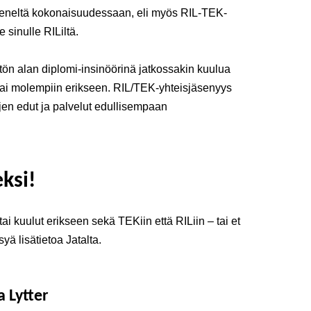
äseneltä kokonaisuudessaan, eli myös RIL-TEK-
sinulle RILiltä.
tön alan diplomi-insinöörinä jatkossakin kuulua
ai molempiin erikseen. RIL/TEK-yhteisjäsenyys
jen edut ja palvelut edullisempaan
eksi!
tai kuulut erikseen sekä TEKiin että RILiin – tai et
yä lisätietoa Jatalta.
a Lytter