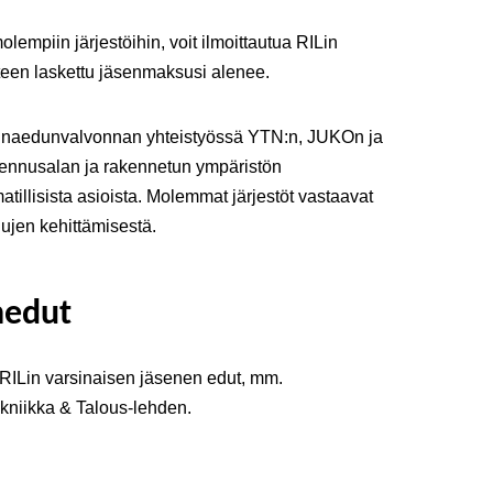
lempiin järjestöihin, voit ilmoittautua RILin
hteen laskettu jäsenmaksusi alenee.
kinaedunvalvonnan yhteistyössä YTN:n, JUKOn ja
ennusalan ja rakennetun ympäristön
tillisista asioista. Molemmat järjestöt vastaavat
lujen kehittämisestä.
nedut
RILin varsinaisen jäsenen edut, mm.
niikka & Talous-lehden.