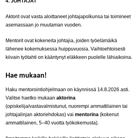
4. JOHTAJAT
Aktorit ovat vasta aloittaneet johtajapolkunsa tai toimineet
asemassaan jo muutaman vuoden.
Mentorit ovat kokeneita johtajia, joiden työelämäikä
lähenee kokemuksessa huippuvuosia. Vaihtoehtoisesti
kiivain työtahti on kääntynyt eläkkeen puolelle lähiaikoina.
Hae mukaan!
Haku mentorointiohjelmaan on käynnissä 14.8.2026 asti.
Valitse haetko mukaan
aktorina
(opiskelija/vastavalmistunut, nuorempi ammattilainen tai
johtajalinjan aktoriehdokas) vai
mentorina
(kokenut
ammattilainen, 5–40 vuotta työkokemusta).