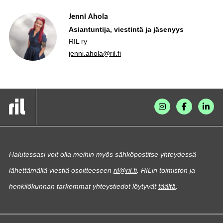
Jenni Ahola
Asiantuntija, viestintä ja jäsenyys
RIL ry
jenni.ahola@ril.fi
Halutessasi voit olla meihin myös sähköpostitse yhteydessä
lähettämällä viestiä osoitteeseen
ril@ril.fi
. RILin toimiston ja
henkilökunnan tarkemmat yhteystiedot löytyvät
täältä
.