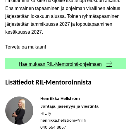
Ilmoitamme kaikille hakijoille lisätietoja elokuun aikana.
Ensimmäinen tapaaminen ja ohjelman virallinen aloitus
järjestetään lokakuun alussa. Toinen ryhmätapaaminen
järjestetään tammikuussa 2027 ja lopputapaaminen
kesäkuussa 2027.
Tervetuloa mukaan!
Hae mukaan RIL-Mentorointi-ohjelmaan
Lisätiedot RIL-Mentoroinnista
Henriikka Hellström
Johtaja, jäsenyys ja viestintä
RIL ry
henriikka.hellstrom@ril.fi
040 554 8857