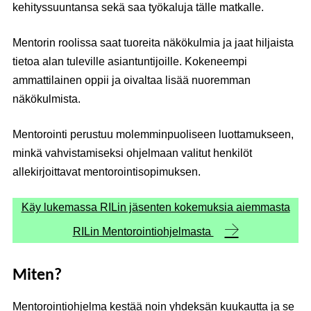
kehityssuuntansa sekä saa työkaluja tälle matkalle.
Mentorin roolissa saat tuoreita näkökulmia ja jaat hiljaista
tietoa alan tuleville asiantuntijoille. Kokeneempi
ammattilainen oppii ja oivaltaa lisää nuoremman
näkökulmista.
Mentorointi perustuu molemminpuoliseen luottamukseen,
minkä vahvistamiseksi ohjelmaan valitut henkilöt
allekirjoittavat mentorointisopimuksen.
Käy lukemassa RILin jäsenten kokemuksia aiemmasta
RILin Mentorointiohjelmasta
Miten?
Mentorointiohjelma kestää noin yhdeksän kuukautta ja se