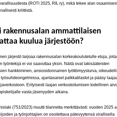
varallisuudesta (ROTI 2025, RIL ry), mikä tekee alan osaamises
allisesti kriittistä.
i rakennusalan ammattilaisen
attaa kuulua järjestöön?
nen järjestö tarjoaa rakennusalan korkeakoulutetulle etuja, joita
en työntekijä ei voi saavuttaa yksin. Näitä ovat lakisääteisten
ien hankkiminen, ansiosidonnainen työttömyysturva, oikeudell
työsuhdeongelmissa, ajantasaiset palkkatilastot ja pääsy laaja
ijaverkostoon. Erityisesti laajan verkostoitumisen todellinen arv
piskelijalle vasta jäsenyyden aikana.
slaki (751/2023) muutti tilannetta merkittävästi: vuoden 2025 a
lijoiden ja työnjohtajien on osoitettava pätevyytensä virallisella