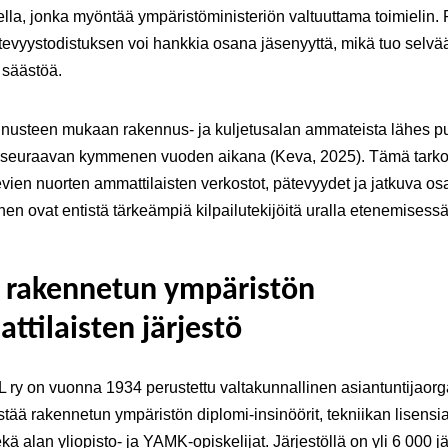
ella, jonka myöntää ympäristöministeriön valtuuttama toimielin. 
tevyystodistuksen voi hankkia osana jäsenyyttä, mikä tuo selvä
a säästöä.
nusteen mukaan rakennus- ja kuljetusalan ammateista lähes pu
 seuraavan kymmenen vuoden aikana (Keva, 2025). Tämä tarkoit
levien nuorten ammattilaisten verkostot, pätevyydet ja jatkuva o
nen ovat entistä tärkeämpiä kilpailutekijöitä uralla etenemisessä
n rakennetun ympäristön
ttilaisten järjestö
IL ry on vuonna 1934 perustettu valtakunnallinen asiantuntijaorg
stää rakennetun ympäristön diplomi-insinöörit, tekniikan lisensiaa
ekä alan yliopisto- ja YAMK-opiskelijat. Järjestöllä on yli 6 000 j