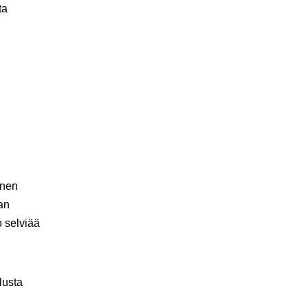
ta
inen
an
o selviää
lusta