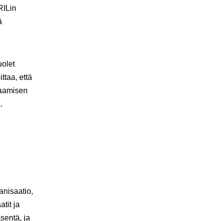
RILin
ä
olet
taa, että
saamisen
.
anisaatio,
tit ja
äsentä, ja