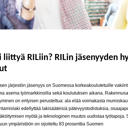
 liittyä RILiin? RILin jäsenyyden h
ut
sen järjestön jäsenyys on Suomessa korkeakoulutetuille vakiint
oma asema työmarkkinoilla sekä koulutuksen aikana. Rakennusa
tyminen on erityisen perusteltua: ala elää voimakasta murroskaut
ntamislaki edellyttää lakisääteisiä pätevyystodistuksia, osaajap
eläköitymisen myötä ja teknologinen muutos uudistaa työtapoja.
uun ympäristöön on sijoitettu 83 prosenttia Suomen