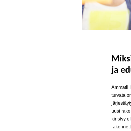
Miksi
ja ed
Ammatilli
turvata 
järjestäy
uusi rake
kiristyy 
rakennett