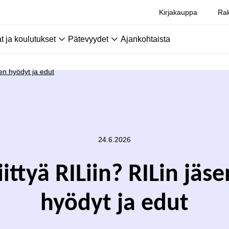
Kirjakauppa
Rak
 ja koulutukset
Pätevyydet
Ajankohtaista
den hyödyt ja edut
24.6.2026
iittyä RILiin? RILin jä
hyödyt ja edut