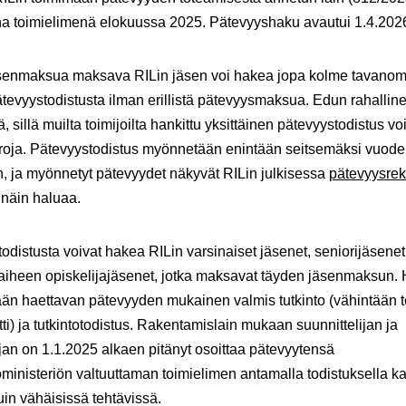
a toimielimenä elokuussa 2025. Pätevyyshaku avautui 1.4.202
äsenmaksua maksava RILin jäsen voi hakea jopa kolme tavano
tevyystodistusta ilman erillistä pätevyysmaksua. Edun rahallin
ä, sillä muilta toimijoilta hankittu yksittäinen pätevyystodistus 
roja. Pätevyystodistus myönnetään enintään seitsemäksi vuode
n, ja myönnetyt pätevyydet näkyvät RILin julkisessa
pätevyysrek
 näin haluaa.
odistusta voivat hakea RILin varsinaiset jäsenet, seniorijäsenet
aiheen opiskelijajäsenet, jotka maksavat täyden jäsenmaksun. H
ään haettavan pätevyyden mukainen valmis tutkinto (vähintään t
ti) ja tutkintotodistus. Rakentamislain mukaan suunnittelijan ja
jan on 1.1.2025 alkaen pitänyt osoittaa pätevyytensä
ministeriön valtuuttaman toimielimen antamalla todistuksella ka
in vähäisissä tehtävissä.