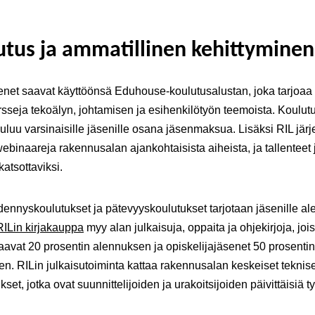
utus ja ammatillinen kehittyminen
enet saavat käyttöönsä Eduhouse-koulutusalustan, joka tarjoaa
sseja tekoälyn, johtamisen ja esihenkilötyön teemoista. Koulut
uuluu varsinaisille jäsenille osana jäsenmaksua. Lisäksi RIL järj
webinaareja rakennusalan ajankohtaisista aiheista, ja tallenteet 
katsottaviksi.
dennyskoulutukset ja pätevyyskoulutukset tarjotaan jäsenille al
RILin kirjakauppa
myy alan julkaisuja, oppaita ja ohjekirjoja, jois
aavat 20 prosentin alennuksen ja opiskelijajäsenet 50 prosentin
n. RILin julkaisutoiminta kattaa rakennusalan keskeiset teknise
kset, jotka ovat suunnittelijoiden ja urakoitsijoiden päivittäisiä t