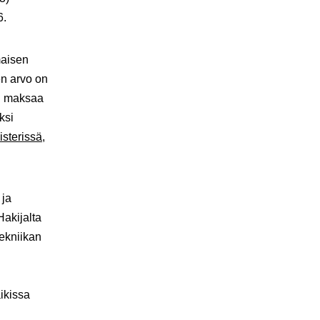
6.
maisen
en arvo on
voi maksaa
ksi
isterissä
,
 ja
akijalta
ekniikan
ikissa