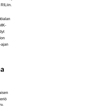
RILiin.
stöalan
AMK-
dyt
don
-ajan
na
aisen
eriö
3)