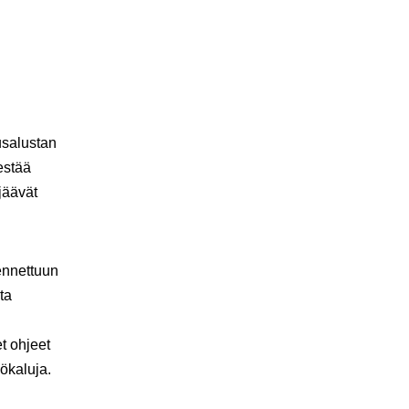
usalustan
estää
jäävät
ennettuun
ta
t ohjeet
yökaluja.