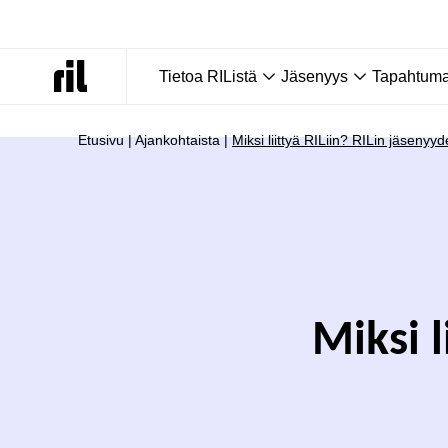
Tietoa RIListä
Jäsenyys
Tapahtumat
Etusivu
|
Ajankohtaista
|
Miksi liittyä RILiin? RILin jäsenyy
Miksi l