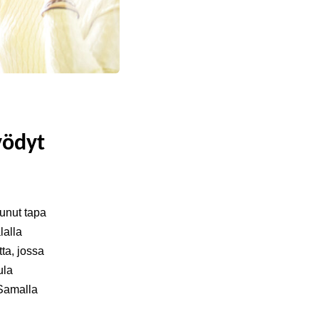
yödyt
unut tapa
lalla
ta, jossa
ula
 Samalla