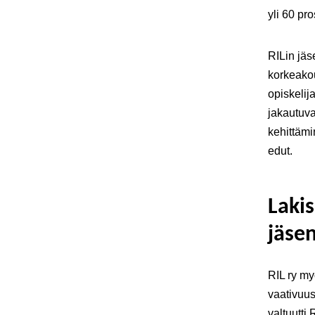
yli 60 pr
RILin jäs
korkeakou
opiskelij
jakautuva
kehittämi
edut.
Laki
jäse
RIL ry my
vaativuus
valtuutti