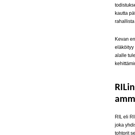
todistuks
kautta pä
rahallist
Kevan en
eläköityy
alalle tu
kehittämi
RILi
amma
RIL eli R
joka yhdi
tohtorit s