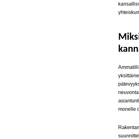
kansallis
yhteiskunn
Miks
kann
Ammatilli
yksittäin
pätevyyks
neuvonta 
asiantunt
monelle o
Rakentami
suunnitte