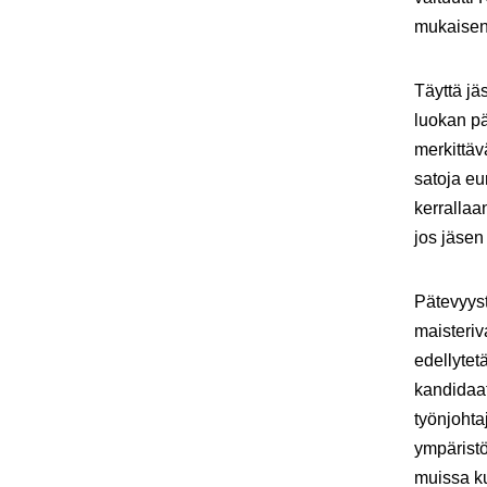
mukaisen
Täyttä j
luokan pä
merkittäv
satoja eu
kerrallaa
jos jäsen
Pätevyyst
maisteriv
edellytet
kandidaat
työnjohta
ympäristö
muissa ku