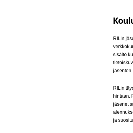
Koul
RILin jäs
verkkokur
sisältö k
tietoisku
jäsenten 
RILin täy
hintaan.
jäsenet s
alennukse
ja suositu