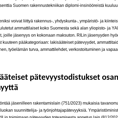
osenttia Suomen rakennustekniikan diplomi-insinööreistä kuuluu 
eniksi voivat liittyä rakennus-, yhdyskunta-, ympäristö- ja kiintei
lutetut ammattilaiset koko Suomesta sekä alan yliopisto- ja Y
at, joille jäsenyys on kokonaan maksuton. RILin jäsenyyden hyö
t kuuteen pääkategoriaan: lakisääteiset pätevyydet, ammattitai
nen, työelämän turva, ammattilehdet, verkostoituminen ja vapaa
sääteiset pätevyystodistukset osa
nyyttä
öntää jäsenilleen rakentamislain (751/2023) mukaisia tavanom
luokan suunnittelija- ja työnjohtajapätevyyksiä. Ympäristöminist
 RILin toimimaan pätevyyden toteamisesta annetun lain (812/202