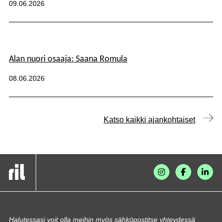
Julkaistu:
09.06.2026
Alan nuori osaaja: Saana Romula
Kategoriat:
Julkaistu:
08.06.2026
Katso kaikki ajankohtaiset
Halutessasi voit olla meihin myös sähköpostitse yhteydessä