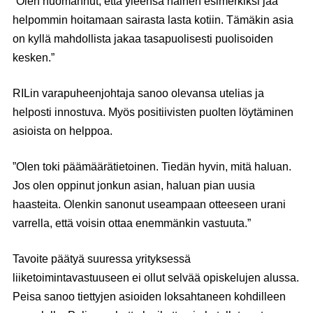
”Olen huomannut, että yleensä nainen esimerkiksi jää
helpommin hoitamaan sairasta lasta kotiin. Tämäkin asia
on kyllä mahdollista jakaa tasapuolisesti puolisoiden
kesken.”
RILin varapuheenjohtaja sanoo olevansa utelias ja
helposti innostuva. Myös positiivisten puolten löytäminen
asioista on helppoa.
”Olen toki päämäärätietoinen. Tiedän hyvin, mitä haluan.
Jos olen oppinut jonkun asian, haluan pian uusia
haasteita. Olenkin sanonut useampaan otteeseen urani
varrella, että voisin ottaa enemmänkin vastuuta.”
Tavoite päätyä suuressa yrityksessä
liiketoimintavastuuseen ei ollut selvää opiskelujen alussa.
Peisa sanoo tiettyjen asioiden loksahtaneen kohdilleen