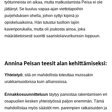
työtunneista on aikaa, mutta matkustamista Peisa ei ole
jättänyt. Se kuuluu vapaa-ajan viettotapoihin
purjehduksen ohella, johon syttyi kipinä jo
opiskeluaikoina. Hän tutustui tuolloin lajiin
kaveriporukalla, mutta oli joukosta ainoa, joka
määrätietoisesti suoritti saaristolaivurikurssin loppuun.
Annina Peisan teesit alan kehittämiseksi:
Yhteistyö
; sitä on mahdollista toteuttaa muissakin
urakkamuodoissa kuin allianssissa.
Ennakkosuunnitteluun
täytyy panostaa rakentamisen eri
osapuolien kesken yhteistyössä paljon enemmän. Tämä
mahdollistaa myös säästöt mm. parempien ratkaisuiden ja