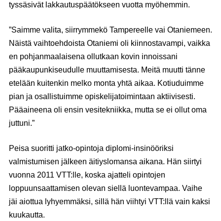
tyssäsivät lakkautuspäätökseen vuotta myöhemmin.
”Saimme valita, siirrymmekö Tampereelle vai Otaniemeen.
Näistä vaihtoehdoista Otaniemi oli kiinnostavampi, vaikka
en pohjanmaalaisena ollutkaan kovin innoissani
pääkaupunkiseudulle muuttamisesta. Meitä muutti tänne
etelään kuitenkin melko monta yhtä aikaa. Kotiuduimme
pian ja osallistuimme opiskelijatoimintaan aktiivisesti.
Pääaineena oli ensin vesitekniikka, mutta se ei ollut oma
juttuni.”
Peisa suoritti jatko-opintoja diplomi-insinööriksi
valmistumisen jälkeen äitiyslomansa aikana. Hän siirtyi
vuonna 2011 VTT:lle, koska ajatteli opintojen
loppuunsaattamisen olevan siellä luontevampaa. Vaihe
jäi aiottua lyhyemmäksi, sillä hän viihtyi VTT:llä vain kaksi
kuukautta.