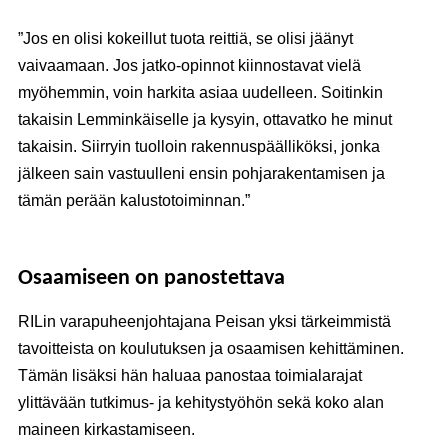
”Jos en olisi kokeillut tuota reittiä, se olisi jäänyt
vaivaamaan. Jos jatko-opinnot kiinnostavat vielä
myöhemmin, voin harkita asiaa uudelleen. Soitinkin
takaisin Lemminkäiselle ja kysyin, ottavatko he minut
takaisin. Siirryin tuolloin rakennuspäälliköksi, jonka
jälkeen sain vastuulleni ensin pohjarakentamisen ja
tämän perään kalustotoiminnan.”
Osaamiseen on panostettava
RILin varapuheenjohtajana Peisan yksi tärkeimmistä
tavoitteista on koulutuksen ja osaamisen kehittäminen.
Tämän lisäksi hän haluaa panostaa toimialarajat
ylittävään tutkimus- ja kehitystyöhön sekä koko alan
maineen kirkastamiseen.