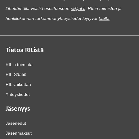
lähettämällä viestiä osoitteeseen
ril@ril.fi
. RILin toimiston ja
henkilökunnan tarkemmat yhteystiedot löytyvät
täältä
.
Tietoa RIListä
RILin toiminta
RIL-Säätiö
RIL vaikuttaa
Yhteystiedot
Jäsenyys
Jäsenedut
Jäsenmaksut