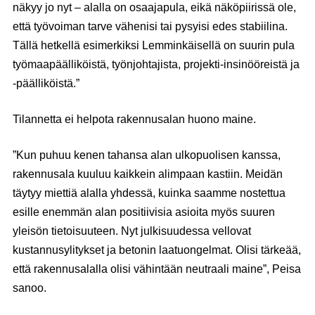
näkyy jo nyt – alalla on osaajapula, eikä näköpiirissä ole,
että työvoiman tarve vähenisi tai pysyisi edes stabiilina.
Tällä hetkellä esimerkiksi Lemminkäisellä on suurin pula
työmaapäälliköistä, työnjohtajista, projekti-insinööreistä ja
-päälliköistä.”
Tilannetta ei helpota rakennusalan huono maine.
”Kun puhuu kenen tahansa alan ulkopuolisen kanssa,
rakennusala kuuluu kaikkein alimpaan kastiin. Meidän
täytyy miettiä alalla yhdessä, kuinka saamme nostettua
esille enemmän alan positiivisia asioita myös suuren
yleisön tietoisuuteen. Nyt julkisuudessa vellovat
kustannusylitykset ja betonin laatuongelmat. Olisi tärkeää,
että rakennusalalla olisi vähintään neutraali maine”, Peisa
sanoo.