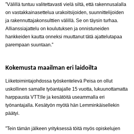
”Välillä tuntuu valitettavasti vielä siltä, että rakennusalalla
on vastakkainasettelua urakoitsijoiden, suunnittelijoiden
ja rakennuttajakonsulttien välillä. Se on täysin turhaa.
Allianssiajattelu on koulutuksen ja onnistuneiden
hankkeiden kautta onneksi muuttanut tätä ajattelutapaa
parempaan suuntaan.”
Kokemusta maailman eri laidoilta
Liiketoimintajohdossa työskentelevä Peisa on ollut
uskollinen samalle työantajalle 15 vuotta, lukuunottamatta
harppausta VTT:lle ja kesätöitä useammalla eri
työnantajalla. Kesätyön myötä hän Lemminkäisellekin
päätyi.
”Tein tämän jälkeen yrityksessä töitä myös opiskelujen