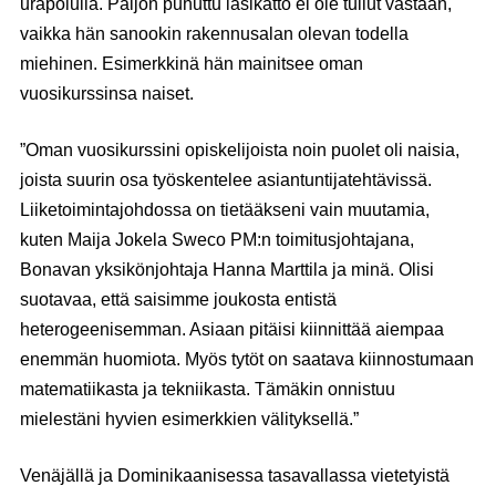
urapolulla. Paljon puhuttu lasikatto ei ole tullut vastaan,
vaikka hän sanookin rakennusalan olevan todella
miehinen. Esimerkkinä hän mainitsee oman
vuosikurssinsa naiset.
”Oman vuosikurssini opiskelijoista noin puolet oli naisia,
joista suurin osa työskentelee asiantuntijatehtävissä.
Liiketoimintajohdossa on tietääkseni vain muutamia,
kuten Maija Jokela Sweco PM:n toimitusjohtajana,
Bonavan yksikönjohtaja Hanna Marttila ja minä. Olisi
suotavaa, että saisimme joukosta entistä
heterogeenisemman. Asiaan pitäisi kiinnittää aiempaa
enemmän huomiota. Myös tytöt on saatava kiinnostumaan
matematiikasta ja tekniikasta. Tämäkin onnistuu
mielestäni hyvien esimerkkien välityksellä.”
Venäjällä ja Dominikaanisessa tasavallassa vietetyistä