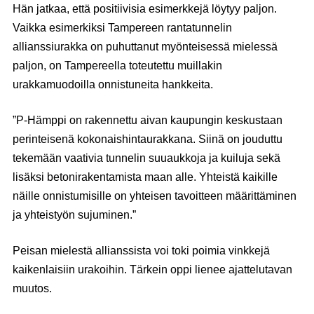
Hän jatkaa, että positiivisia esimerkkejä löytyy paljon.
Vaikka esimerkiksi Tampereen rantatunnelin
allianssiurakka on puhuttanut myönteisessä mielessä
paljon, on Tampereella toteutettu muillakin
urakkamuodoilla onnistuneita hankkeita.
”P-Hämppi on rakennettu aivan kaupungin keskustaan
perinteisenä kokonaishintaurakkana. Siinä on jouduttu
tekemään vaativia tunnelin suuaukkoja ja kuiluja sekä
lisäksi betonirakentamista maan alle. Yhteistä kaikille
näille onnistumisille on yhteisen tavoitteen määrittäminen
ja yhteistyön sujuminen.”
Peisan mielestä allianssista voi toki poimia vinkkejä
kaikenlaisiin urakoihin. Tärkein oppi lienee ajattelutavan
muutos.