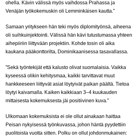
ohella. Kävin välissä myös vaihdossa Prahassa ja
Venäjän työkokemuskin oli Lemminkäisen kautta.”
Samaan yritykseen hän teki myös diplomityönsä, aiheena
oli suihkuinjektointi. Välissä hän kävi tutustumassa yhteen
aihepiiriin liittyvään projektiin. Kohde tosin oli aika
kaukana pääkonttorilta, Dominikaanisessa tasavallassa.
”Sekä työntekijät että kalusto olivat suomalaisia. Vaikka
kyseessä olikin kehitysmaa, kaikki tarvittavat muut
hankkeeseen liittyvät asiat löytyivät paikan päältä. Tietoa
löytyi kaivamalla. Kaiken kaikkiaan 3–4 kuukauden
mittaisesta kokemuksesta jäi positiivinen kuva.”
Ulkomaan kokemuksista ei ole ollut ainakaan haittaa
Peisan nykyisessä työnkuvassa, johon häntä pyydettiin
puolitoista vuotta sitten. Polku on ollut johdonmukainen: