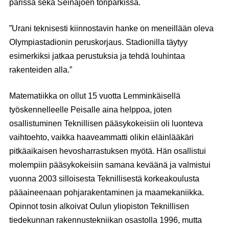
parissa sekä Seinäjoen toriparkissa.
”Urani teknisesti kiinnostavin hanke on meneillään oleva
Olympiastadionin peruskorjaus. Stadionilla täytyy
esimerkiksi jatkaa perustuksia ja tehdä louhintaa
rakenteiden alla.”
Matematiikka on ollut 15 vuotta Lemminkäisellä
työskennelleelle Peisalle aina helppoa, joten
osallistuminen Teknillisen pääsykokeisiin oli luonteva
vaihtoehto, vaikka haaveammatti olikin eläinlääkäri
pitkäaikaisen hevosharrastuksen myötä. Hän osallistui
molempiin pääsykokeisiin samana keväänä ja valmistui
vuonna 2003 silloisesta Teknillisestä korkeakoulusta
pääaineenaan pohjarakentaminen ja maamekaniikka.
Opinnot tosin alkoivat Oulun yliopiston Teknillisen
tiedekunnan rakennustekniikan osastolla 1996, mutta