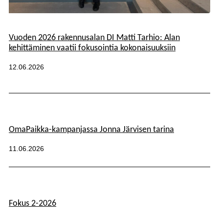
Kategoriat:
Vuoden 2026 rakennusalan DI Matti Tarhio: Alan
kehittäminen vaatii fokusointia kokonaisuuksiin
Julkaistu:
12.06.2026
Kategoriat:
OmaPaikka-kampanjassa Jonna Järvisen tarina
Julkaistu:
11.06.2026
Fokus 2-2026
Kategoriat: