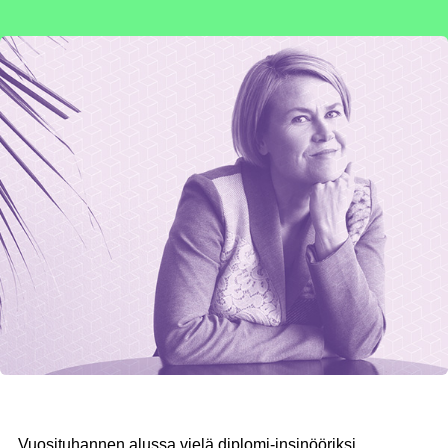
Vuosituhannen alussa vielä diplomi-insinööriksi