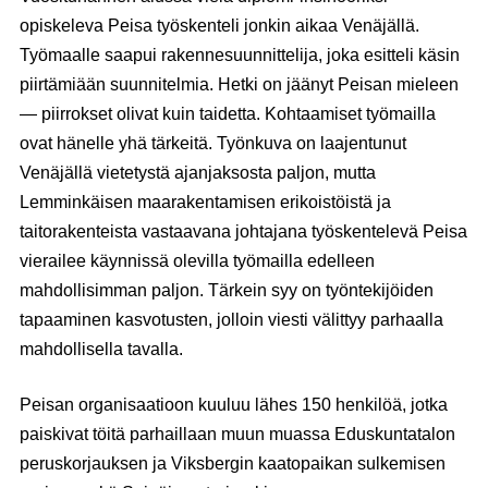
opiskeleva Peisa työskenteli jonkin aikaa Venäjällä.
Työmaalle saapui rakennesuunnittelija, joka esitteli käsin
piirtämiään suunnitelmia. Hetki on jäänyt Peisan mieleen
— piirrokset olivat kuin taidetta. Kohtaamiset työmailla
ovat hänelle yhä tärkeitä. Työnkuva on laajentunut
Venäjällä vietetystä ajanjaksosta paljon, mutta
Lemminkäisen maarakentamisen erikoistöistä ja
taitorakenteista vastaavana johtajana työskentelevä Peisa
vierailee käynnissä olevilla työmailla edelleen
mahdollisimman paljon. Tärkein syy on työntekijöiden
tapaaminen kasvotusten, jolloin viesti välittyy parhaalla
mahdollisella tavalla.
Peisan organisaatioon kuuluu lähes 150 henkilöä, jotka
paiskivat töitä parhaillaan muun muassa Eduskuntatalon
peruskorjauksen ja Viksbergin kaatopaikan sulkemisen