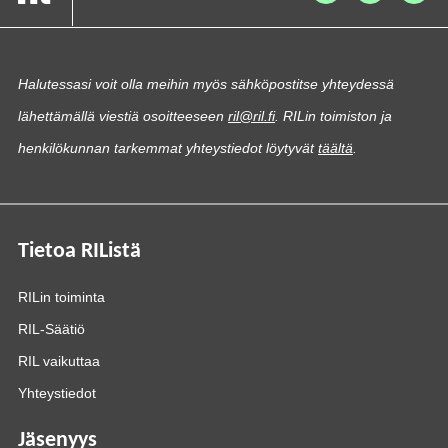
Halutessasi voit olla meihin myös sähköpostitse yhteydessä
lähettämällä viestiä osoitteeseen
ril@ril.fi
. RILin toimiston ja
henkilökunnan tarkemmat yhteystiedot löytyvät
täältä
.
Tietoa RIListä
RILin toiminta
RIL-Säätiö
RIL vaikuttaa
Yhteystiedot
Jäsenyys