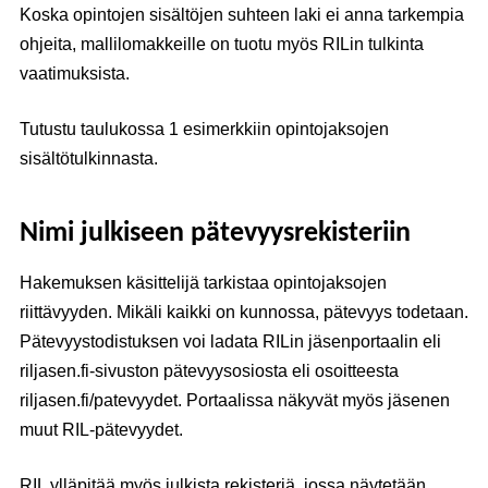
Koska opintojen sisältöjen suhteen laki ei anna tarkempia
ohjeita, mallilomakkeille on tuotu myös RILin tulkinta
vaatimuksista.
Tutustu taulukossa 1 esimerkkiin opintojaksojen
sisältötulkinnasta.
Nimi julkiseen pätevyysrekisteriin
Hakemuksen käsittelijä tarkistaa opintojaksojen
riittävyyden. Mikäli kaikki on kunnossa, pätevyys todetaan.
Pätevyystodistuksen voi ladata RILin jäsenportaalin eli
riljasen.fi-sivuston pätevyysosiosta eli osoitteesta
riljasen.fi/patevyydet. Portaalissa näkyvät myös jäsenen
muut RIL-pätevyydet.
RIL ylläpitää myös julkista rekisteriä, jossa näytetään