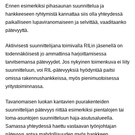
Ennen esimerkiksi pihasaunan suunnittelua ja
hankkeeseen ryhtymistä kannattaa siis olla yhteydessä
paikalliseen lupaviranomaiseen ja selvittää, vaaditaanko
pätevyyttä.
Aktiivisesti suunnittelijana toimivalla RILin jäsenellä on
todennäköisesti jo ammattinsa harjoittamisessa
tarvitsemansa pätevyydet. Jos nykyinen toimenkuva ei liity
suunnitteluun, voi RIL-pätevyyksiä hyödyntää paitsi
omissa rakennushankkeissa, myös pienimuotoisessa
yritystoiminnassa.
Tavanomaisen luokan kantavien puurakenteiden
suunnittelijan pätevyys riittää esimerkiksi pientalojen tai
loma-asuntojen suunnitteluun haja-asutusalueella.
Samassa yhteydessä haettu vastaavan työnjohtajan
pätevyys antaa mahdollisuuden myös hankkeen