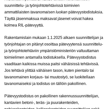
suunnittelu- ja työnjohtotehtävissä toimivien
ammattilaisten
tavanomaisen luokan
pätevyystodistuksia.
Täyttä jäsenmaksua maksavat jäsenet voivat hakea
kolmea RIL-pätevyyttä.
Rakentamislain mukaan 1.1.2025 alkaen suunnittelijan ja
työnjohtajan on pitänyt osoittaa pätevyytensä suunnittelu-
ja työnjohtotehtäviin ympäristöministeriön valtuuttaman
toimielimen antamalla todistuksella. Pätevyystodistus
vaaditaan kaikissa muissa paitsi vähäisissä tehtävissä.
Jos tehtävä ylittää vähäisen tason, kuten pientalo tai
tavanomainen korjaus- tai muutostyö, se luokitellaan
tavanomaiseksi ja todistus on tällöin pakollinen.
Pätevyystodistus on pakollinen rakennussuunnittelijan,
kantavien betoni-, teräs- ja puurakenteiden,