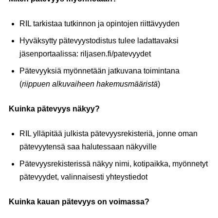
RIL tarkistaa tutkinnon ja opintojen riittävyyden
Hyväksytty pätevyystodistus tulee ladattavaksi
jäsenportaalissa: riljasen.fi/patevyydet
Pätevyyksiä myönnetään jatkuvana toimintana
(
riippuen alkuvaiheen hakemusmääristä
)
Kuinka pätevyys näkyy?
RIL ylläpitää julkista pätevyysrekisteriä, jonne oman
pätevyytensä saa halutessaan näkyville
Pätevyysrekisterissä näkyy nimi, kotipaikka, myönnetyt
pätevyydet, valinnaisesti yhteystiedot
Kuinka kauan pätevyys on voimassa?