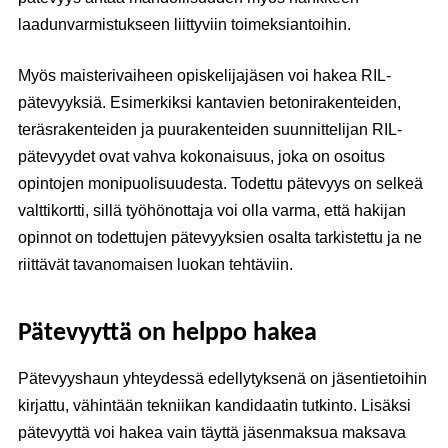
laadunvarmistukseen liittyviin toimeksiantoihin.
Myös maisterivaiheen opiskelijajäsen voi hakea RIL-
pätevyyksiä. Esimerkiksi kantavien betonirakenteiden,
teräsrakenteiden ja puurakenteiden suunnittelijan RIL-
pätevyydet ovat vahva kokonaisuus, joka on osoitus
opintojen monipuolisuudesta. Todettu pätevyys on selkeä
valttikortti, sillä työhönottaja voi olla varma, että hakijan
opinnot on todettujen pätevyyksien osalta tarkistettu ja ne
riittävät tavanomaisen luokan tehtäviin.
Pätevyyttä on helppo hakea
Pätevyyshaun yhteydessä edellytyksenä on jäsentietoihin
kirjattu, vähintään tekniikan kandidaatin tutkinto. Lisäksi
pätevyyttä voi hakea vain täyttä jäsenmaksua maksava