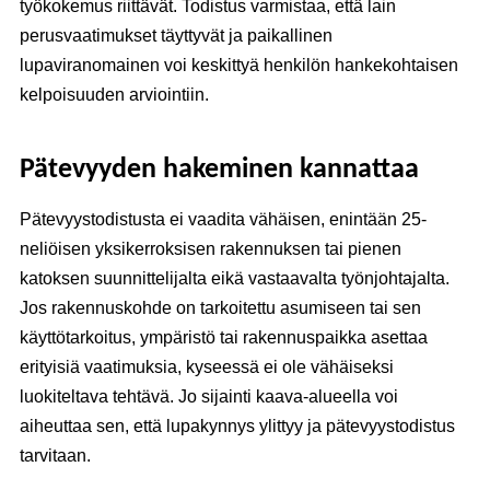
työkokemus riittävät. Todistus varmistaa, että lain
perusvaatimukset täyttyvät ja paikallinen
lupaviranomainen voi keskittyä henkilön hankekohtaisen
kelpoisuuden arviointiin.
Pätevyyden hakeminen kannattaa
Pätevyystodistusta ei vaadita vähäisen, enintään 25-
neliöisen yksikerroksisen rakennuksen tai pienen
katoksen suunnittelijalta eikä vastaavalta työnjohtajalta.
Jos rakennuskohde on tarkoitettu asumiseen tai sen
käyttötarkoitus, ympäristö tai rakennuspaikka asettaa
erityisiä vaatimuksia, kyseessä ei ole vähäiseksi
luokiteltava tehtävä. Jo sijainti kaava-alueella voi
aiheuttaa sen, että lupakynnys ylittyy ja pätevyystodistus
tarvitaan.