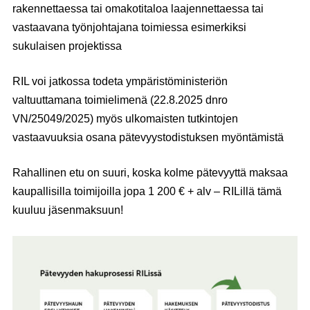
rakennettaessa tai omakotitaloa laajennettaessa tai
vastaavana työnjohtajana toimiessa esimerkiksi
sukulaisen projektissa
RIL voi jatkossa todeta ympäristöministeriön
valtuuttamana toimielimenä (22.8.2025 dnro
VN/25049/2025) myös ulkomaisten tutkintojen
vastaavuuksia osana pätevyystodistuksen myöntämistä
Rahallinen etu on suuri, koska kolme pätevyyttä maksaa
kaupallisilla toimijoilla jopa 1 200 € + alv – RILillä tämä
kuuluu jäsenmaksuun!