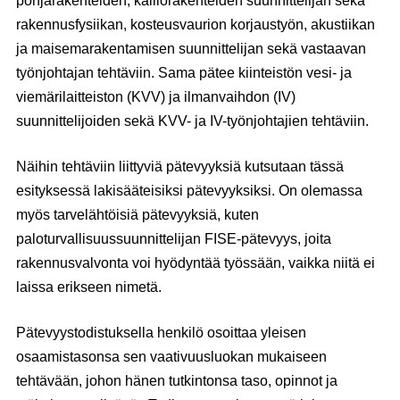
pohjarakenteiden, kalliorakenteiden suunnittelijan sekä
rakennusfysiikan, kosteusvaurion korjaustyön, akustiikan
ja maisemarakentamisen suunnittelijan sekä vastaavan
työnjohtajan tehtäviin. Sama pätee kiinteistön vesi- ja
viemärilaitteiston (KVV) ja ilmanvaihdon (IV)
suunnittelijoiden sekä KVV- ja IV-työnjohtajien tehtäviin.
Näihin tehtäviin liittyviä pätevyyksiä kutsutaan tässä
esityksessä lakisääteisiksi pätevyyksiksi. On olemassa
myös tarvelähtöisiä pätevyyksiä, kuten
paloturvallisuussuunnittelijan FISE-pätevyys, joita
rakennusvalvonta voi hyödyntää työssään, vaikka niitä ei
laissa erikseen nimetä.
Pätevyystodistuksella henkilö osoittaa yleisen
osaamistasonsa sen vaativuusluokan mukaiseen
tehtävään, johon hänen tutkintonsa taso, opinnot ja