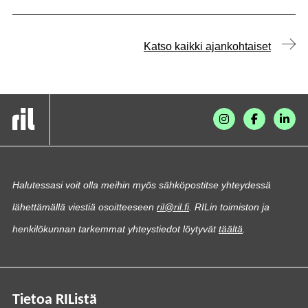
Katso kaikki ajankohtaiset
Halutessasi voit olla meihin myös sähköpostitse yhteydessä
lähettämällä viestiä osoitteeseen
ril@ril.fi
. RILin toimiston ja
henkilökunnan tarkemmat yhteystiedot löytyvät
täältä
.
Tietoa RIListä