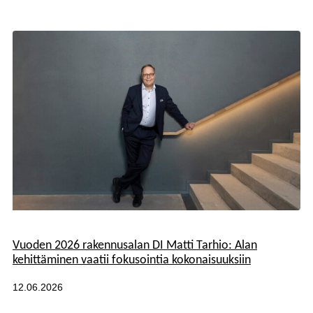
Kategoriat:
Vuoden 2026 rakennusalan DI Matti Tarhio: Alan
kehittäminen vaatii fokusointia kokonaisuuksiin
Julkaistu:
12.06.2026