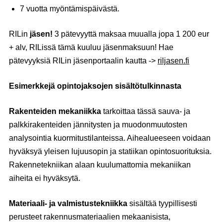
7 vuotta myöntämispäivästä.
RILin
jäsen!
3 pätevyyttä maksaa muualla jopa 1 200 eur
+ alv, RILissä tämä kuuluu jäsenmaksuun! Hae
pätevyyksiä RILin jäsenportaalin kautta ->
riljasen.fi
Esimerkkejä opintojaksojen sisältötulkinnasta
Rakenteiden mekaniikka
tarkoittaa tässä sauva- ja
palkkirakenteiden jännitysten ja muodonmuutosten
analysointia kuormitustilanteissa. Aihealueeseen voidaan
hyväksyä yleisen lujuusopin ja statiikan opintosuorituksia.
Rakennetekniikan alaan kuulumattomia mekaniikan
aiheita ei hyväksytä.
Materiaali- ja valmistustekniikka
sisältää tyypillisesti
perusteet rakennusmateriaalien mekaanisista,