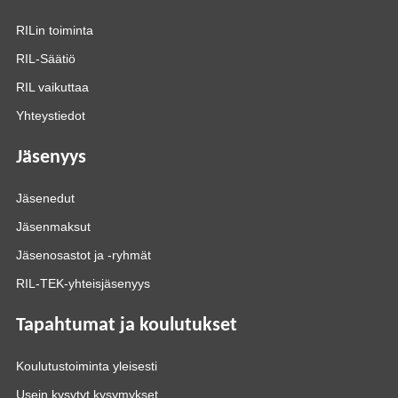
RILin toiminta
RIL-Säätiö
RIL vaikuttaa
Yhteystiedot
Jäsenyys
Jäsenedut
Jäsenmaksut
Jäsenosastot ja -ryhmät
RIL-TEK-yhteisjäsenyys
Tapahtumat ja koulutukset
Koulutustoiminta yleisesti
Usein kysytyt kysymykset