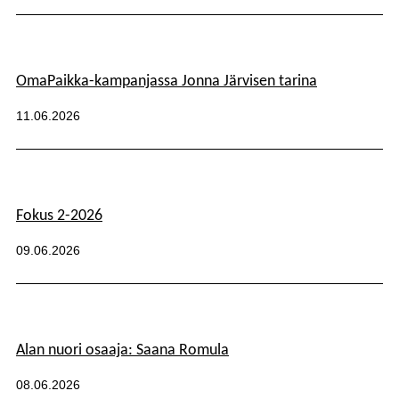
Kategoriat:
OmaPaikka-kampanjassa Jonna Järvisen tarina
Julkaistu:
11.06.2026
Fokus 2-2026
Kategoriat:
Julkaistu:
09.06.2026
Alan nuori osaaja: Saana Romula
Kategoriat:
Julkaistu:
08.06.2026