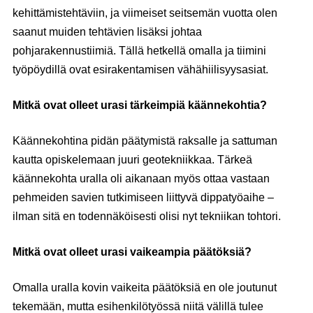
kehittämistehtäviin, ja viimeiset seitsemän vuotta olen
saanut muiden tehtävien lisäksi johtaa
pohjarakennustiimiä. Tällä hetkellä omalla ja tiimini
työpöydillä ovat esirakentamisen vähähiilisyysasiat.
Mitkä ovat olleet urasi tärkeimpiä käännekohtia?
Käännekohtina pidän päätymistä raksalle ja sattuman
kautta opiskelemaan juuri geotekniikkaa. Tärkeä
käännekohta uralla oli aikanaan myös ottaa vastaan
pehmeiden savien tutkimiseen liittyvä dippatyöaihe –
ilman sitä en todennäköisesti olisi nyt tekniikan tohtori.
Mitkä ovat olleet urasi vaikeampia päätöksiä?
Omalla uralla kovin vaikeita päätöksiä en ole joutunut
tekemään, mutta esihenkilötyössä niitä välillä tulee