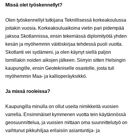
Missä olet työskennellyt?
Olen työskennellyt tutkijana Teknillisessä korkeakoulussa
joitakin vuosia. Korkeakouluaikoina vietin pari pidempää
jaksoa Skotlannissa, ensin tekemässä diplomityötä yhden
kesän ja myöhemmin väitöskirjaa tehdessä puoli vuotta.
Skotlanti vei sydämeni, ja olen käynyt siellä paljon
lomillakin noiden aikojen jälkeen. Siirryin sitten Helsingin
kaupungille, ensin Geotekniselle osastolle, josta tuli
myöhemmin Maa- ja kallioperäyksikkö.
Ja missä rooleissa?
Kaupungilla minulla on ollut useita nimikkeitä vuosien
varrella. Ensimmäiset kymmenen vuotta tein käytännössä
geosuunnittelua, ja vuosien mittaan oma suunnittelutyö on
vaihtunut pikkuhiljaa erilaisiin asiantuntija- ja