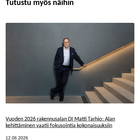
Tutustu myös näihin
Kategoriat:
Vuoden 2026 rakennusalan DI Matti Tarhio: Alan
kehittäminen vaatii fokusointia kokonaisuuksiin
Julkaistu:
12.06.2026