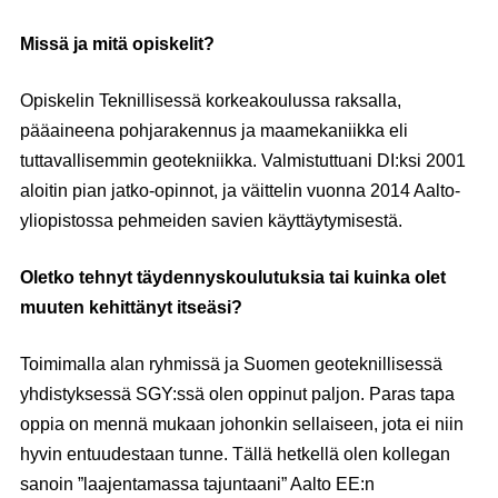
Missä ja mitä opiskelit?
Opiskelin Teknillisessä korkeakoulussa raksalla,
pääaineena pohjarakennus ja maamekaniikka eli
tuttavallisemmin geotekniikka. Valmistuttuani DI:ksi 2001
aloitin pian jatko-opinnot, ja väittelin vuonna 2014 Aalto-
yliopistossa pehmeiden savien käyttäytymisestä.
Oletko tehnyt täydennyskoulutuksia tai kuinka olet
muuten kehittänyt itseäsi?
Toimimalla alan ryhmissä ja Suomen geoteknillisessä
yhdistyksessä SGY:ssä olen oppinut paljon. Paras tapa
oppia on mennä mukaan johonkin sellaiseen, jota ei niin
hyvin entuudestaan tunne. Tällä hetkellä olen kollegan
sanoin ”laajentamassa tajuntaani” Aalto EE:n