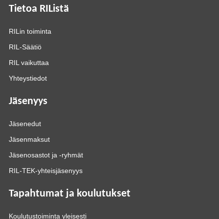
Tietoa RIListä
RILin toiminta
RIL-Säätiö
RIL vaikuttaa
Yhteystiedot
Jäsenyys
Jäsenedut
Jäsenmaksut
Jäsenosastot ja -ryhmät
RIL-TEK-yhteisjäsenyys
Tapahtumat ja koulutukset
Koulutustoiminta yleisesti