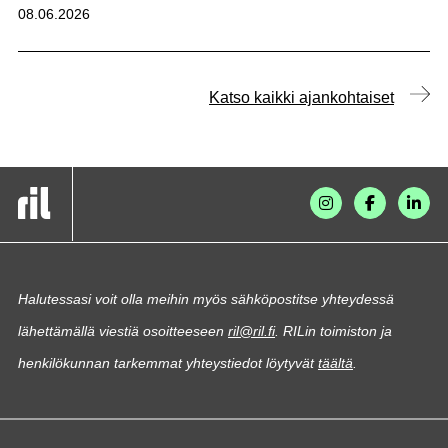
Julkaistu:
08.06.2026
Katso kaikki ajankohtaiset
Halutessasi voit olla meihin myös sähköpostitse yhteydessä
lähettämällä viestiä osoitteeseen
ril@ril.fi
. RILin toimiston ja
henkilökunnan tarkemmat yhteystiedot löytyvät
täältä
.