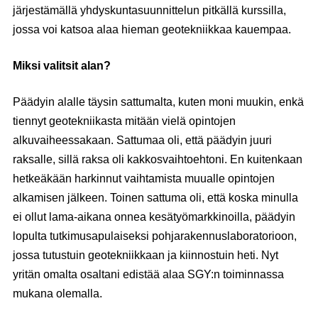
järjestämällä yhdyskuntasuunnittelun pitkällä kurssilla,
jossa voi katsoa alaa hieman geotekniikkaa kauempaa.
Miksi valitsit alan?
Päädyin alalle täysin sattumalta, kuten moni muukin, enkä
tiennyt geotekniikasta mitään vielä opintojen
alkuvaiheessakaan. Sattumaa oli, että päädyin juuri
raksalle, sillä raksa oli kakkosvaihtoehtoni. En kuitenkaan
hetkeäkään harkinnut vaihtamista muualle opintojen
alkamisen jälkeen. Toinen sattuma oli, että koska minulla
ei ollut lama-aikana onnea kesätyömarkkinoilla, päädyin
lopulta tutkimusapulaiseksi pohjarakennuslaboratorioon,
jossa tutustuin geotekniikkaan ja kiinnostuin heti. Nyt
yritän omalta osaltani edistää alaa SGY:n toiminnassa
mukana olemalla.