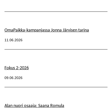
Kategoriat:
OmaPaikka-kampanjassa Jonna Järvisen tarina
Julkaistu:
11.06.2026
Fokus 2-2026
Kategoriat:
Julkaistu:
09.06.2026
Alan nuori osaaja: Saana Romula
Kategoriat: