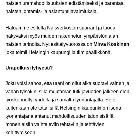
naisten uramahdollisuuksien edistämiseksi ja parantaa
naisten johtamis- ja asiantuntijavalmiuksia.
Haluamme esitellä Naisverkoston sparrarit ja tuoda
näkyväksi myös muiden rakennetun ympäristön alan
naisten tarinoita. Nyt esittelyvuorossa on
Mirva Koskinen
,
joka toimii Helsingin kaupungilla tiimipäällikkönä.
Urapolkusi lyhyesti?
Joku voisi sanoa, että urani on ollut aika suoraviivainen ja
vähän tylsäkin, sillä muutaman tutkijavuoden jälkeen olen
työskennellyt yhdellä ja samalla työnantajalla. Se ei
kuitenkaan ole totta, sillä Helsingin kaupunki on isona
työnantajana antanut mahdollisuuden talon sisällä
monenlaisiin vaihteleviin tehtäviin ja tehtävien
kehittymiseen.