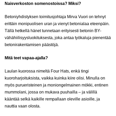
Naisverkoston somenostoissa? Miksi?
Betoniyhdistyksen toimitusjohtaja Mirva Vuori on tehnyt
erittäin monipuolisen uran ja vienyt betonialaa eteenpäin.
Tällä hetkellä hänet tunnetaan erityisesti betonin BY-
vähähiilisyysluokituksesta, joka antaa työkaluja pienentää
betonirakentamisen päästöjä.
Mitä teet vapaa-ajalla?
Laulan kuorossa nimeltä Four Hats, enkä tingi
kuoroharjoituksista, vaikka kuinka kiire olisi. Minulla on
myös purueristeinen ja moniongelmainen mökki, entinen
mummolani, jossa on mukava puuhailla – ja välillä
kääntää selkä kaikille rempallaan oleville asioille, ja
nauttia vaan olosta.