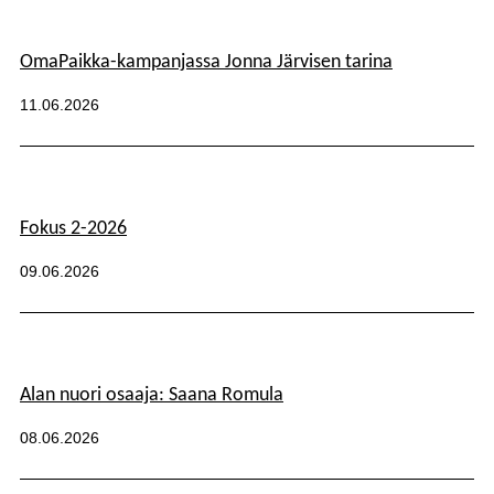
Kategoriat:
OmaPaikka-kampanjassa Jonna Järvisen tarina
Julkaistu:
11.06.2026
Fokus 2-2026
Kategoriat:
Julkaistu:
09.06.2026
Alan nuori osaaja: Saana Romula
Kategoriat:
Julkaistu:
08.06.2026