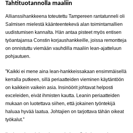
Tahtituotannolla maaliin
Allianssihankkeena toteutettu Tampereen rantatunneli oli
Salmisen mielestä käänteentekevä alan toimintamallien
uudistumisen kannalta. Hän antaa pisteet myös entisen
työantajansa Constin korjaushankkeille, joissa remontteja
on onnistuttu viemään vauhdilla maaliin lean-ajatteluun
pohjautuen.
”Kaikki ei mene aina lean-hankkeissakaan ensimmäisellä
kerralla putkeen, sillä periaatteiden vieminen käytäntöön
on kaikkein vaikein asia. Insinöörit johtavat helposti
exceleiden, eivät ihmisten kautta. Leanin periaatteiden
mukaan on luotettava siihen, että jokainen työntekijä
haluaa hyvää laatua. Johtajien on tarjottava tähän oikeat
työkalut.”