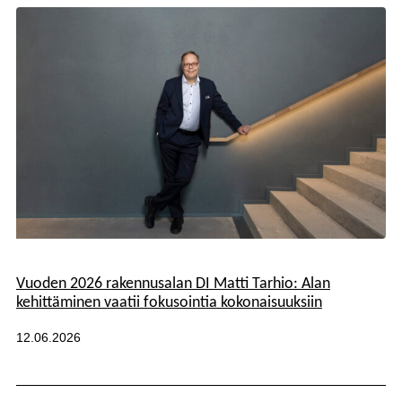
Kategoriat:
Vuoden 2026 rakennusalan DI Matti Tarhio: Alan
kehittäminen vaatii fokusointia kokonaisuuksiin
Julkaistu:
12.06.2026