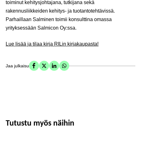
toiminut kehitysjohtajana, tutkijana sekä
rakennusliikkeiden kehitys- ja tuotantotehtävissä.
Parhaillaan Salminen toimii konsulttina omassa
yrityksessään Salmicon Oy:ssa.
Lue lisää ja tilaa kirja RILin kirjakaupasta!
Jaa julkaisu
Tutustu myös näihin