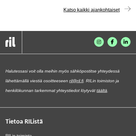
Katso kaikki ajankohtaiset
Halutessasi voit olla meihin myös sähköpostitse yhteydessä
lähettämällä viestiä osoitteeseen
ril@ril.fi
. RILin toimiston ja
henkilökunnan tarkemmat yhteystiedot löytyvät
täältä
.
Tietoa RIListä
RILin toiminta