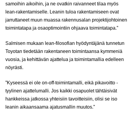
samoihin aikoihin, ja ne ovatkin raivanneet tilaa myös
lean-rakentamiselle. Leanin tuloa rakentamiseen ovat
jarruttaneet muun muassa rakennusalan projektijohtoinen
toimintatapa ja osaoptimointiin ohjaava toimintatapa.”
Salmisen mukaan lean-filosofian hyödyntäjänä tunnetun
Toyotan tiedetään rakentaneen toimintaansa kymmeniä
vuosia, ja kehittävän ajattelua ja toimintamallia edelleen
nöyrästi.
”Kyseessä ei ole on-off-toimintamalli, eikä pikavoitto -
tyylinen ajattelumalli. Jos kaikki osapuolet tähtäisivät
hankkeissa jatkossa yhteisiin tavoitteisiin, olisi se iso
leanin aikaansaama ajatusmallin muutos.”