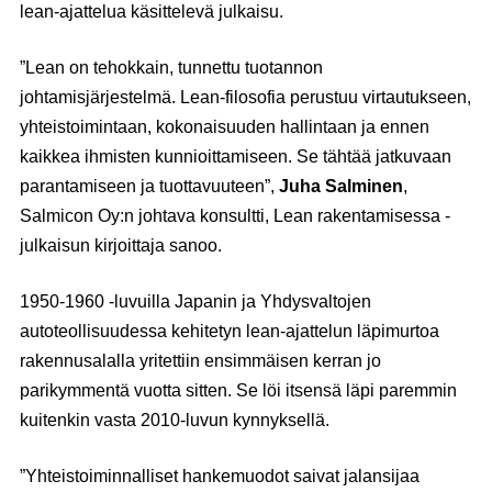
lean-ajattelua käsittelevä julkaisu.
”Lean on tehokkain, tunnettu tuotannon
johtamisjärjestelmä. Lean-filosofia perustuu virtautukseen,
yhteistoimintaan, kokonaisuuden hallintaan ja ennen
kaikkea ihmisten kunnioittamiseen. Se tähtää jatkuvaan
parantamiseen ja tuottavuuteen”,
Juha Salminen
,
Salmicon Oy:n johtava konsultti, Lean rakentamisessa -
julkaisun kirjoittaja sanoo.
1950-1960 -luvuilla Japanin ja Yhdysvaltojen
autoteollisuudessa kehitetyn lean-ajattelun läpimurtoa
rakennusalalla yritettiin ensimmäisen kerran jo
parikymmentä vuotta sitten. Se löi itsensä läpi paremmin
kuitenkin vasta 2010-luvun kynnyksellä.
”Yhteistoiminnalliset hankemuodot saivat jalansijaa