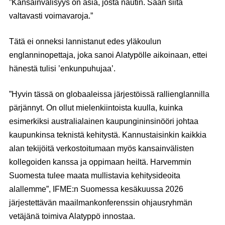
”Kansainvälisyys on asia, josta nautin. Saan siitä
valtavasti voimavaroja.”
Tätä ei onneksi lannistanut edes yläkoulun
englanninopettaja, joka sanoi Alatypölle aikoinaan, ettei
hänestä tulisi ’enkunpuhujaa’.
”Hyvin tässä on globaaleissa järjestöissä rallienglannilla
pärjännyt. On ollut mielenkiintoista kuulla, kuinka
esimerkiksi australialainen kaupungininsinööri johtaa
kaupunkinsa teknistä kehitystä. Kannustaisinkin kaikkia
alan tekijöitä verkostoitumaan myös kansainvälisten
kollegoiden kanssa ja oppimaan heiltä. Harvemmin
Suomesta tulee maata mullistavia kehitysideoita
alallemme”, IFME:n Suomessa kesäkuussa 2026
järjestettävän maailmankonferenssin ohjausryhmän
vetäjänä toimiva Alatyppö innostaa.