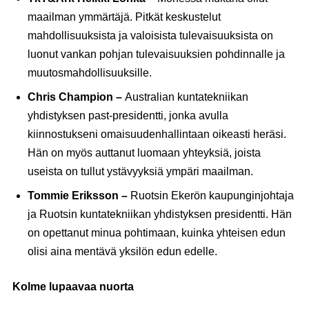
maailman ymmärtäjä. Pitkät keskustelut
mahdollisuuksista ja valoisista tulevaisuuksista on
luonut vankan pohjan tulevaisuuksien pohdinnalle ja
muutosmahdollisuuksille.
Chris Champion –
Australian kuntatekniikan
yhdistyksen past-presidentti, jonka avulla
kiinnostukseni omaisuudenhallintaan oikeasti heräsi.
Hän on myös auttanut luomaan yhteyksiä, joista
useista on tullut ystävyyksiä ympäri maailman.
Tommie Eriksson –
Ruotsin Ekerön kaupunginjohtaja
ja Ruotsin kuntatekniikan yhdistyksen presidentti. Hän
on opettanut minua pohtimaan, kuinka yhteisen edun
olisi aina mentävä yksilön edun edelle.
Kolme lupaavaa nuorta