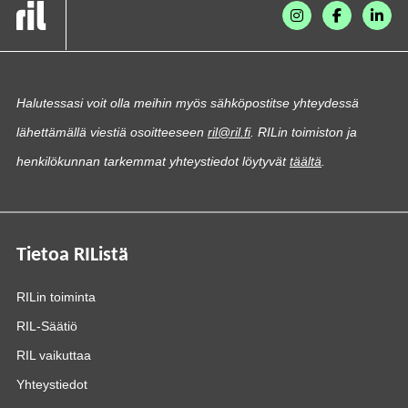
Halutessasi voit olla meihin myös sähköpostitse yhteydessä
lähettämällä viestiä osoitteeseen
ril@ril.fi
. RILin toimiston ja
henkilökunnan tarkemmat yhteystiedot löytyvät
täältä
.
Tietoa RIListä
RILin toiminta
RIL-Säätiö
RIL vaikuttaa
Yhteystiedot