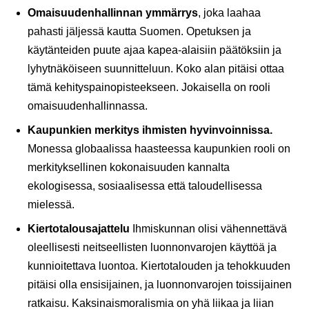
Omaisuudenhallinnan ymmärrys
, joka laahaa
pahasti jäljessä kautta Suomen. Opetuksen ja
käytänteiden puute ajaa kapea-alaisiin päätöksiin ja
lyhytnäköiseen suunnitteluun. Koko alan pitäisi ottaa
tämä kehityspainopisteekseen. Jokaisella on rooli
omaisuudenhallinnassa.
Kaupunkien merkitys ihmisten hyvinvoinnissa.
Monessa globaalissa haasteessa kaupunkien rooli on
merkityksellinen kokonaisuuden kannalta
ekologisessa, sosiaalisessa että taloudellisessa
mielessä.
Kiertotalousajattelu
Ihmiskunnan olisi vähennettävä
oleellisesti neitseellisten luonnonvarojen käyttöä ja
kunnioitettava luontoa. Kiertotalouden ja tehokkuuden
pitäisi olla ensisijainen, ja luonnonvarojen toissijainen
ratkaisu. Kaksinaismoralismia on yhä liikaa ja liian