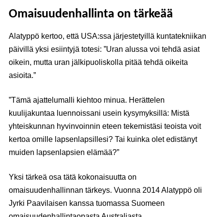
Omaisuudenhallinta on tärkeää
Alatyppö kertoo, että USA:ssa järjestetyillä kuntatekniikan
päivillä yksi esiintyjä totesi: ”Uran alussa voi tehdä asiat
oikein, mutta uran jälkipuoliskolla pitää tehdä oikeita
asioita.”
”Tämä ajattelumalli kiehtoo minua. Herättelen
kuulijakuntaa luennoissani usein kysymyksillä: Mistä
yhteiskunnan hyvinvoinnin eteen tekemistäsi teoista voit
kertoa omille lapsenlapsillesi? Tai kuinka olet edistänyt
muiden lapsenlapsien elämää?”
Yksi tärkeä osa tätä kokonaisuutta on
omaisuudenhallinnan tärkeys. Vuonna 2014 Alatyppö oli
Jyrki Paavilaisen kanssa tuomassa Suomeen
omaisuudenhallintaopasta Australiasta.