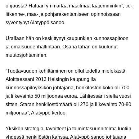
ohjausta? Haluan ymmärtää maailmaa laajemminkin”, tie-,
liikenne-, maa- ja pohjarakentamiseen opinnoissaan
syventynyt Alatyppö sanoo.
Urallaan hän on keskittynyt kaupunkien kunnossapitoon
ja omaisuudenhallintaan. Osana tähän on kuulunut
muutosjohtaminen.
”Tuottavuuden kehittäminen on ollut todella mielekästä.
Aloittaessani 2013 Helsingin kaupungilla
kunnossapitoyksikön johtajana, henkilöstön koko oli 700
ja liikevaihto 50 miljoonaa euroa. Lähtiessäni sieltä vuosi
sitten, Staran henkilöstömäärä oli 270 ja liikevaihto 70-80
miljoonaa”, Alatyppö kertoo.
Yksikön strategia, tavoitteet ja toimintasuunnitelma luotiin
yhdessä henkilöstön kanssa. Alatyppö sanoo johtajana