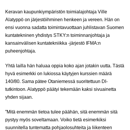
Keravan kaupunkiympäristön toimialajohtaja Ville
Alatyppö on järjestöihminen henkeen ja vereen. Hän on
ensi vuonna sadatta toimintavuottaan juhlistavan Suomen
kuntatekninen yhdistys STKY:n toiminnanjohtaja ja
kansainvälisen kuntatekniikka -järjestö IFMA:n
puheenjohtaja.
Yhtä lailla hän haluaa oppia koko ajan jotakin uutta. Tästä
hyvä esimerkki on lukiossa käytyjen kurssien määrä
140/80. Sama pätee Otaniemessä suoritettuun DI-
tutkintoon. Alatyppö päätyi tekemään kaksi sivuainetta
yhden sijaan.
”Mitä enemmän tietoa tulee päähän, sitä enemmän sitä
pystyy myös soveltamaan. Voiko tietä esimerkiksi
suunnitella tuntematta pohjaolosuhteita ja liikenteen