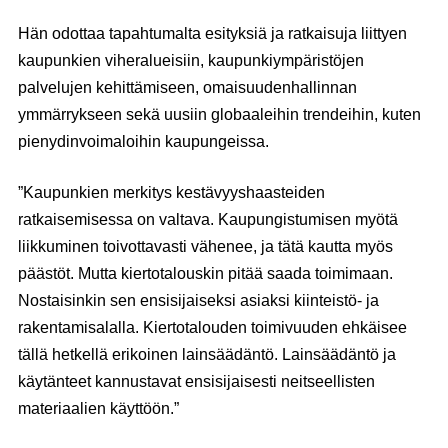
Hän odottaa tapahtumalta esityksiä ja ratkaisuja liittyen
kaupunkien viheralueisiin, kaupunkiympäristöjen
palvelujen kehittämiseen, omaisuudenhallinnan
ymmärrykseen sekä uusiin globaaleihin trendeihin, kuten
pienydinvoimaloihin kaupungeissa.
”Kaupunkien merkitys kestävyyshaasteiden
ratkaisemisessa on valtava. Kaupungistumisen myötä
liikkuminen toivottavasti vähenee, ja tätä kautta myös
päästöt. Mutta kiertotalouskin pitää saada toimimaan.
Nostaisinkin sen ensisijaiseksi asiaksi kiinteistö- ja
rakentamisalalla. Kiertotalouden toimivuuden ehkäisee
tällä hetkellä erikoinen lainsäädäntö. Lainsäädäntö ja
käytänteet kannustavat ensisijaisesti neitseellisten
materiaalien käyttöön.”