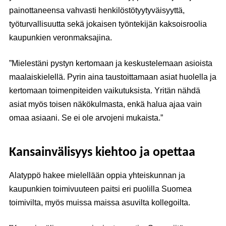
painottaneensa vahvasti henkilöstötyytyväisyyttä,
työturvallisuutta sekä jokaisen työntekijän kaksoisroolia
kaupunkien veronmaksajina.
”Mielestäni pystyn kertomaan ja keskustelemaan asioista
maalaiskielellä. Pyrin aina taustoittamaan asiat huolella ja
kertomaan toimenpiteiden vaikutuksista. Yritän nähdä
asiat myös toisen näkökulmasta, enkä halua ajaa vain
omaa asiaani. Se ei ole arvojeni mukaista.”
Kansainvälisyys kiehtoo ja opettaa
Alatyppö hakee mielellään oppia yhteiskunnan ja
kaupunkien toimivuuteen paitsi eri puolilla Suomea
toimivilta, myös muissa maissa asuvilta kollegoilta.