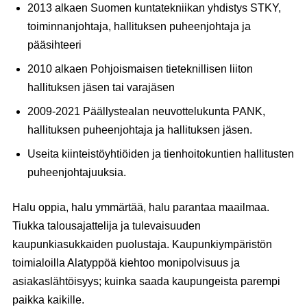
2013 alkaen Suomen kuntatekniikan yhdistys STKY,
toiminnanjohtaja, hallituksen puheenjohtaja ja
pääsihteeri
2010 alkaen Pohjoismaisen tieteknillisen liiton
hallituksen jäsen tai varajäsen
2009-2021 Päällystealan neuvottelukunta PANK,
hallituksen puheenjohtaja ja hallituksen jäsen.
Useita kiinteistöyhtiöiden ja tienhoitokuntien hallitusten
puheenjohtajuuksia.
Halu oppia, halu ymmärtää, halu parantaa maailmaa.
Tiukka talousajattelija ja tulevaisuuden
kaupunkiasukkaiden puolustaja. Kaupunkiympäristön
toimialoilla Alatyppöä kiehtoo monipolvisuus ja
asiakaslähtöisyys; kuinka saada kaupungeista parempi
paikka kaikille.