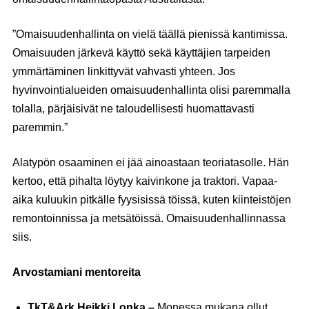
”Omaisuudenhallinta on vielä täällä pienissä kantimissa.
Omaisuuden järkevä käyttö sekä käyttäjien tarpeiden
ymmärtäminen linkittyvät vahvasti yhteen. Jos
hyvinvointialueiden omaisuudenhallinta olisi paremmalla
tolalla, pärjäisivät ne taloudellisesti huomattavasti
paremmin.”
Alatypön osaaminen ei jää ainoastaan teoriatasolle. Hän
kertoo, että pihalta löytyy kaivinkone ja traktori. Vapaa-
aika kuluukin pitkälle fyysisissä töissä, kuten kiinteistöjen
remontoinnissa ja metsätöissä. Omaisuudenhallinnassa
siis.
Arvostamiani mentoreita
TkT&Ark Heikki Lonka –
Monessa mukana ollut