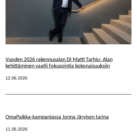
Kategoriat:
Vuoden 2026 rakennusalan DI Matti Tarhio: Alan
kehittäminen vaatii fokusointia kokonaisuuksiin
Julkaistu:
12.06.2026
Kategoriat:
OmaPaikka-kampanjassa Jonna Järvisen tarina
Julkaistu:
11.06.2026