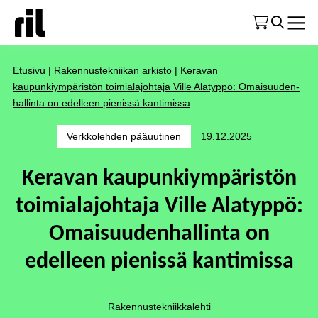
Etusivu
|
Rakennustekniikan arkisto
|
Keravan
kaupunkiympäristön toimialajohtaja Ville Alatyppö: Omaisuuden­
hallinta on edelleen pienissä kantimissa
Verkkolehden pääuutinen
19.12.2025
Keravan kaupunkiympäristön
toimialajohtaja Ville Alatyppö:
Omaisuuden­hallinta on
edelleen pienissä kantimissa
Rakennustekniikkalehti