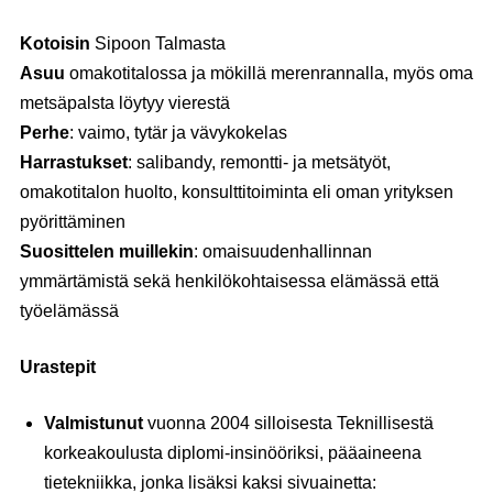
Kotoisin
Sipoon Talmasta
Asuu
omakotitalossa ja mökillä merenrannalla, myös oma
metsäpalsta löytyy vierestä
Perhe
: vaimo, tytär ja vävykokelas
Harrastukset
: salibandy, remontti- ja metsätyöt,
omakotitalon huolto, konsulttitoiminta eli oman yrityksen
pyörittäminen
Suosittelen muillekin
: omaisuudenhallinnan
ymmärtämistä sekä henkilökohtaisessa elämässä että
työelämässä
Urastepit
Valmistunut
vuonna 2004 silloisesta Teknillisestä
korkeakoulusta diplomi-insinööriksi, pääaineena
tietekniikka, jonka lisäksi kaksi sivuainetta: