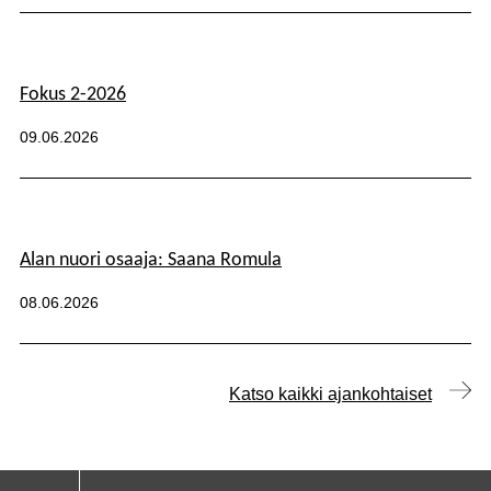
Fokus 2-2026
Kategoriat:
Julkaistu:
09.06.2026
Alan nuori osaaja: Saana Romula
Kategoriat:
Julkaistu:
08.06.2026
Katso kaikki ajankohtaiset