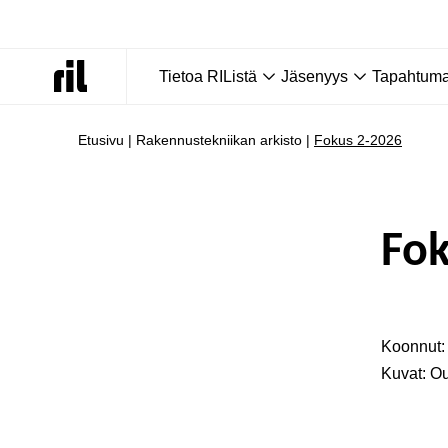
Tietoa RIListä
Jäsenyys
Tapahtumat
Etusivu
|
Rakennustekniikan arkisto
|
Fokus 2-2026
Fok
Koonnut: 
Kuvat: Ou