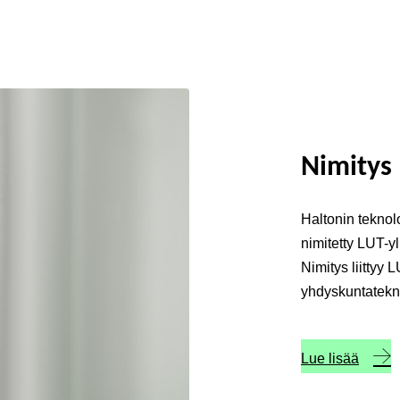
Nimitys
Haltonin teknolo
nimitetty LUT-yl
Nimitys liittyy
yhdyskuntatekn
Lue lisää