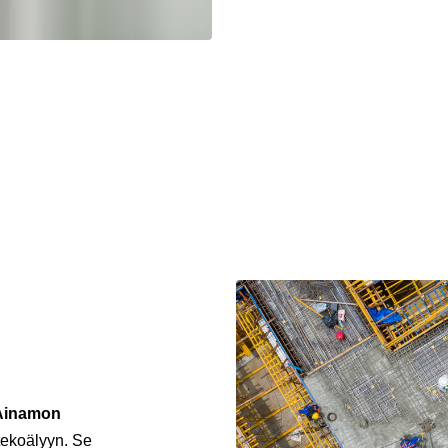
 Ainamon
tekoälyyn. Se