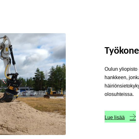
Työkone
Oulun yliopisto 
hankkeen, jonka
häiriönsietokyk
olosuhteissa.
Lue lisää