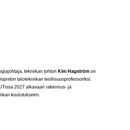
giajohtaja, tekniikan tohtori
Kim Hagström
on
iopiston talotekniikan teollisuusprofessoriksi.
 LUTissa 2027 alkavaan rakennus- ja
iikan koulutukseen.