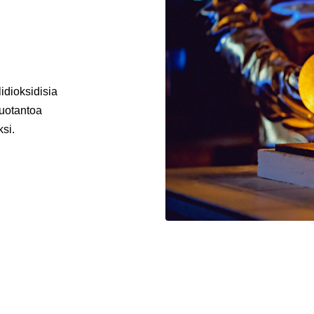
lidioksidisia
tuotantoa
ksi.