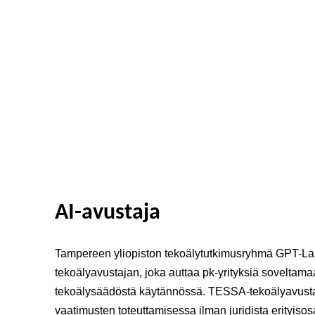
AI-avustaja
Tampereen yliopiston tekoälytutkimusryhmä GPT-Lab
tekoälyavustajan, joka auttaa pk-yrityksiä soveltam
tekoälysäädöstä käytännössä. TESSA-tekoälyavusta
vaatimusten toteuttamisessa ilman juridista erityiso