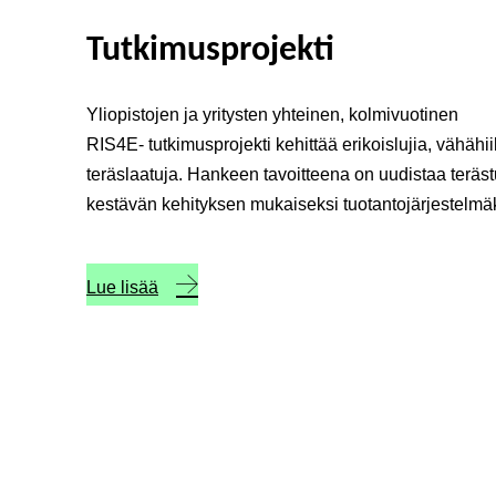
Tutkimusprojekti
Yliopistojen ja yritysten yhteinen, kolmivuotinen
RIS4E- tutkimusprojekti kehittää erikoislujia, vähähii
teräslaatuja. Hankeen tavoitteena on uudistaa teräs
kestävän kehityksen mukaiseksi tuotantojärjestelmä
Lue lisää