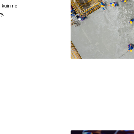
 kuin ne
yy.