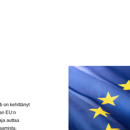
 on kehittänyt
aan EU:n
ja auttaa
saamista.