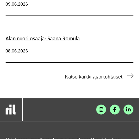
Julkaistu:
09.06.2026
Alan nuori osaaja: Saana Romula
Kategoriat:
Julkaistu:
08.06.2026
Katso kaikki ajankohtaiset