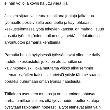
ei hän voi olla kovin haluttu vierailija.
Jos sen sijaan vaikeanakin aikana johtaja jalkautuu
työmaalle positiivisella asenteella ja käy rohkeasti
keskustelemassa työtä tekevien kanssa, on mahdollisuus
ansaita työntekijöiden luottamus ja heidän tietotaitonsa
arvontuoton parhaina kehittäjinä.
Parhaita hetkiä nykyisessä työssäni ovat olleet ne daily
huddlen keskustelut, jotka on aloittanutkin se
kaivinkonekuski, joka muutama viikko aikaisemmin
hieman kyräillen katseli takarivistä yrityksiämme saada
porukka puhumaan oman työnsä haasteista.
Tällainen asenteen muutos ja onnistuminen johtavat
parhaimmillaan siihen, että työvaiheiden pullonkauloja
pystytään ratkomaan nopeasti ja työt etenevät aina vain