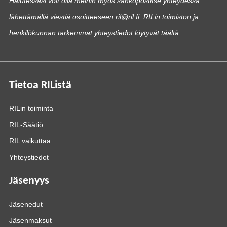
Halutessasi voit olla meihin myös sähköpostitse yhteydessä
lähettämällä viestiä osoitteeseen
ril@ril.fi
. RILin toimiston ja
henkilökunnan tarkemmat yhteystiedot löytyvät
täältä
.
Tietoa RIListä
RILin toiminta
RIL-Säätiö
RIL vaikuttaa
Yhteystiedot
Jäsenyys
Jäsenedut
Jäsenmaksut