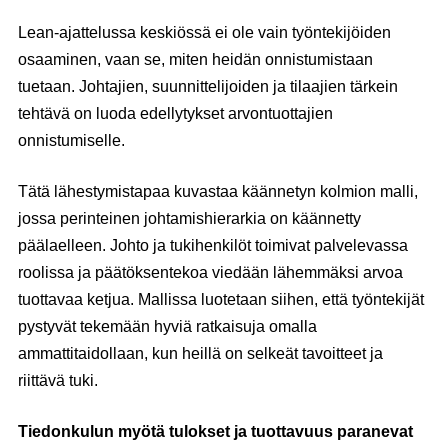
Lean-ajattelussa keskiössä ei ole vain työntekijöiden
osaaminen, vaan se, miten heidän onnistumistaan
tuetaan. Johtajien, suunnittelijoiden ja tilaajien tärkein
tehtävä on luoda edellytykset arvontuottajien
onnistumiselle.
Tätä lähestymistapaa kuvastaa käännetyn kolmion malli,
jossa perinteinen johtamishierarkia on käännetty
päälaelleen. Johto ja tukihenkilöt toimivat palvelevassa
roolissa ja päätöksentekoa viedään lähemmäksi arvoa
tuottavaa ketjua. Mallissa luotetaan siihen, että työntekijät
pystyvät tekemään hyviä ratkaisuja omalla
ammattitaidollaan, kun heillä on selkeät tavoitteet ja
riittävä tuki.
Tiedonkulun myötä tulokset ja tuottavuus paranevat