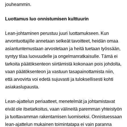
jouheammin.
Luottamus luo onnistumisen kulttuurin
Lean-johtaminen perustuu juuri luottamukseen. Kun
arvontuottajille annetaan selkeät tavoitteet, heidän omaa
asiantuntemustaan arvostetaan ja heitä tuetaan työssään,
syntyy tilaa luovuudelle ja ongelmanratkaisulle. Tämä ei
tarkoita päätöksenteon siirtämistä kokonaan pois johdolta,
vaan päätöksenteon ja vastuun tasapainottamista niin,
että arvovirta voi edetä sujuvasti ja tuloksellisesti kohti
asiakaslupausta.
Lean-ajattelun periaatteet, menetelmät ja johtamistavat
eivät ole itsetarkoitus, vaan välineitä paremman yhteistyön
ja tuottavamman rakentamisen luomiseksi. Onnistuessaan
lean-ajattelun mukainen toimintatapa ei vain paranna