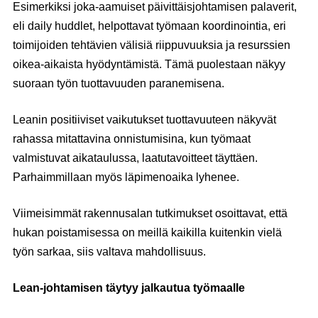
Esimerkiksi joka-aamuiset päivittäisjohtamisen palaverit,
eli daily huddlet, helpottavat työmaan koordinointia, eri
toimijoiden tehtävien välisiä riippuvuuksia ja resurssien
oikea-aikaista hyödyntämistä. Tämä puolestaan näkyy
suoraan työn tuottavuuden paranemisena.
Leanin positiiviset vaikutukset tuottavuuteen näkyvät
rahassa mitattavina onnistumisina, kun työmaat
valmistuvat aikataulussa, laatutavoitteet täyttäen.
Parhaimmillaan myös läpimenoaika lyhenee.
Viimeisimmät rakennusalan tutkimukset osoittavat, että
hukan poistamisessa on meillä kaikilla kuitenkin vielä
työn sarkaa, siis valtava mahdollisuus.
Lean-johtamisen täytyy jalkautua työmaalle