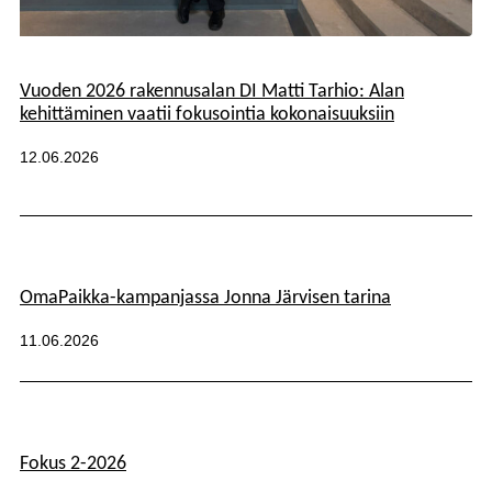
Kategoriat:
Vuoden 2026 rakennusalan DI Matti Tarhio: Alan
kehittäminen vaatii fokusointia kokonaisuuksiin
Julkaistu:
12.06.2026
Kategoriat:
OmaPaikka-kampanjassa Jonna Järvisen tarina
Julkaistu:
11.06.2026
Fokus 2-2026
Kategoriat: