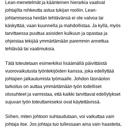
Lean-menetelmät ja käänteinen hierarkia vaativat
johtajilta rohkeutta astua tukijan rooliin. Lean-
johtamisessa heidän tehtävänsä ei ole valvoa tai
käskyttää, vaan kuunnella ja mahdollistaa. Ja kyllä, myös
tarvittaessa puuttua asioiden kulkuun ja opastaa ja
ohjeistaa tekijää ymmärtämään paremmin annettua
tehtävää tai vaatimuksia.
Tätä toteutetaan esimerkiksi lisäämällä päivittäistä
vuorovaikutusta työntekijöiden kanssa, joka edellyttää
johtajien jalkautumista työmaalle. Johdon läsnäolon
tarkoitus on auttaa ymmärtämään työn todelliset
olosuhteet ja varmistaa, että kaikki tarvittavat edellytykset
sujuvan työn toteuttamiseksi ovat käytettävissä.
Siihen, miten johtoon suhtaudutaan, voi vaikuttaa vain
johtaja itse. Jos johtaja tuo tullessaan aina vain haasteita,