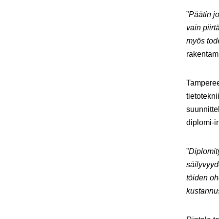
”
Päätin jo
vain piir
myös tode
rakentami
Tampereen
tietotekn
suunnitte
diplomi-i
”
Diplomit
säilyvyyd
töiden oh
kustannu