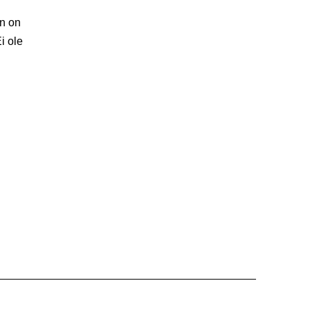
an on
i ole