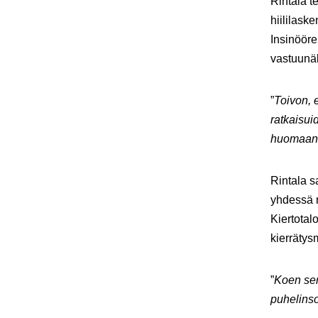
Rintala t
hiililask
Insinööre
vastuunä
”
Toivon, 
ratkaisui
huomaan 
Rintala s
yhdessä 
Kiertotal
kierrätysm
”
Koen sen
puhelinsoi