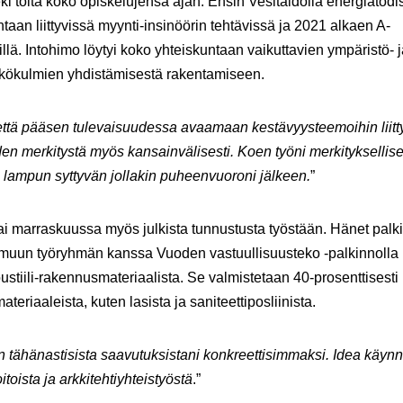
eki töitä koko opiskelujensa ajan. Ensin Vesitaidolla energiatodis
entaan liittyvissä myynti-insinöörin tehtävissä ja 2021 alkaen A-
illä. Intohimo löytyi koko yhteiskuntaan vaikuttavien ympäristö- 
kökulmien yhdistämisestä rakentamiseen.
että pääsen tulevaisuudessa avaamaan kestävyysteemoihin liitt
den merkitystä myös kansainvälisesti. Koen työni merkityksellise
lampun syttyvän jollakin puheenvuoroni jälkeen.
”
ai marraskuussa myös julkista tunnustusta työstään. Hänet palkit
muun työryhmän kanssa Vuoden vastuullisuusteko -palkinnolla
oustiili-rakennusmateriaalista. Se valmistetaan 40-prosent­tisesti
ateriaaleista, kuten lasista ja saniteettiposliinista.
 tähänastisista saavutuksistani konkreettisimmaksi. Idea käynni
toista ja arkkitehtiyhteistyöstä
.”