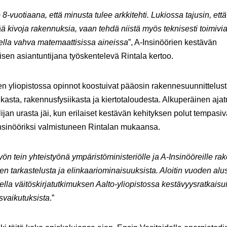
 8-vuotiaana, että minusta tulee arkkitehti. Lukiossa tajusin, ett
tää kivoja rakennuksia, vaan tehdä niistä myös teknisesti toimivia
lla vahva matemaattisissa aineissa
”, A-Insinöörien kestävän
sen asiantuntijana työskentelevä Rintala kertoo.
 yliopistossa opinnot koostuivat pääosin rakennesuunnittelust
iikasta, rakennusfysiikasta ja kiertotaloudesta. Alkuperäinen aja
lijan urasta jäi, kun erilaiset kestävän kehityksen polut tempasi
nsinööriksi valmistuneen Rintalan mukaansa.
yön tein yhteistyönä ympäristöministeriölle ja A-Insinööreille r
en tarkastelusta ja elinkaariominaisuuksista. Aloitin vuoden al
ella väitöskirjatutkimuksen Aalto-yliopistossa kestävyysratkaisu
svaikutuksista
.”