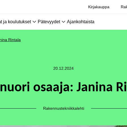
Kirjakauppa
Rak
 ja koulutukset
Pätevyydet
Ajankohtaista
nina Rintala
20.12.2024
nuori osaaja: Janina R
Rakennustekniikkalehti