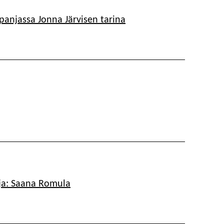
njassa Jonna Järvisen tarina
ja: Saana Romula