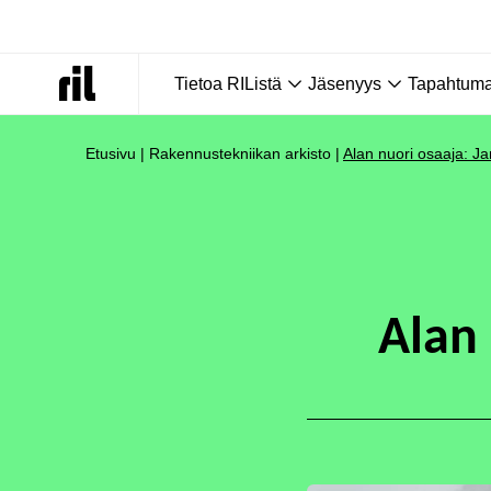
Tietoa RIListä
Jäsenyys
Tapahtumat
Etusivu
|
Rakennustekniikan arkisto
|
Alan nuori osaaja: Ja
Alan 