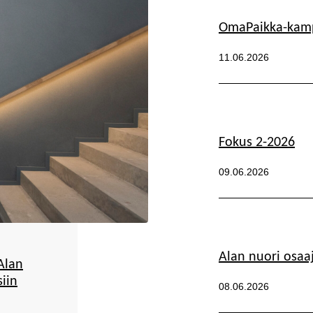
OmaPaikka-kampa
Julkaistu:
11.06.2026
Kategoriat:
Fokus 2-2026
Julkaistu:
09.06.2026
Kategoriat:
Alan nuori osaa
Alan
iin
Julkaistu:
08.06.2026