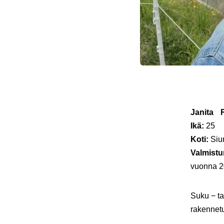
Janita R
Ikä:
25
Koti:
Siu
Valmist
vuonna 
Suku − ta
rakennetu