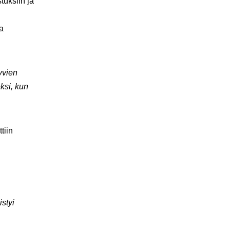
tuksiin ja
ja
yvien
ksi, kun
tiin
styi