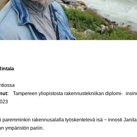
intala
ntiossa
unut:
Tampereen yliopistosta rakennustekniikan diplomi- insin
2023
i paremminkin rakennusalalla työskentelevä isä − innosti Janita
n ympäristön pariin.