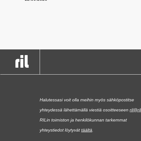
Halutessasi voit olla meihin myös sähköpostitse
yhteydessä lähettämällä viestiä osoitteeseen
ril@ril
RILin toimiston ja henkilökunnan tarkemmat
yhteystiedot löytyvät
täältä
.