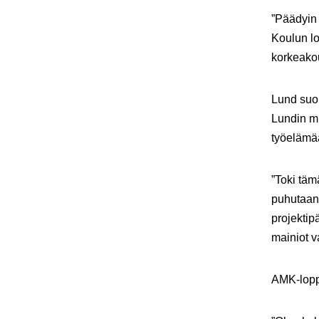
”Päädyin 
Koulun lo
korkeakou
Lund suor
Lundin mi
työelämä
”Toki täm
puhutaan 
projektip
mainiot v
AMK-loppu