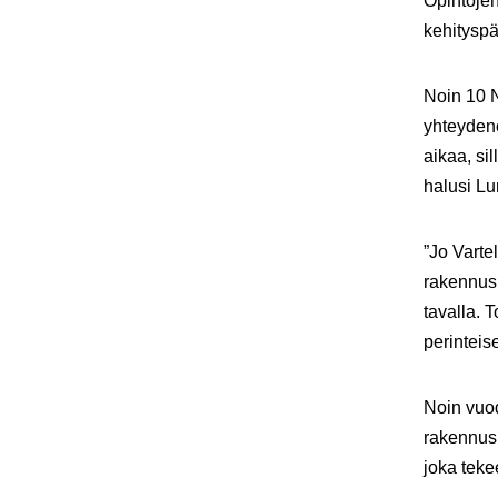
Opintoje
kehityspä
Noin 10 N
yhteydeno
aikaa, si
halusi L
”Jo Varte
rakennusl
tavalla.
perinteis
Noin vuod
rakennusl
joka teke