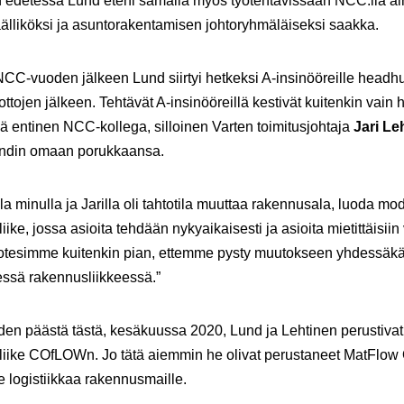
n edetessä Lund eteni samalla myös työtehtävissään NCC:llä a
älliköksi ja asuntorakentamisen johtoryhmäläiseksi saakka.
CC-vuoden jälkeen Lund siirtyi hetkeksi A-insinööreille headhu
ttojen jälkeen. Tehtävät A-insinööreillä kestivät kuitenkin vain 
llä entinen NCC-kollega, silloinen Varten toimitusjohtaja
Jari Le
undin omaan porukkaansa.
lla minulla ja Jarilla oli tahtotila muuttaa rakennusala, luoda mo
iike, jossa asioita tehdään nykyaikaisesti ja asioita mietittäisiin
 Totesimme kuitenkin pian, ettemme pysty muutokseen yhdessäk
essä rakennusliikkeessä.”
en päästä tästä, kesäkuussa 2020, Lund ja Lehtinen perustiva
iike COfLOWn. Jo tätä aiemmin he olivat perustaneet MatFlow 
e logistiikkaa rakennusmaille.