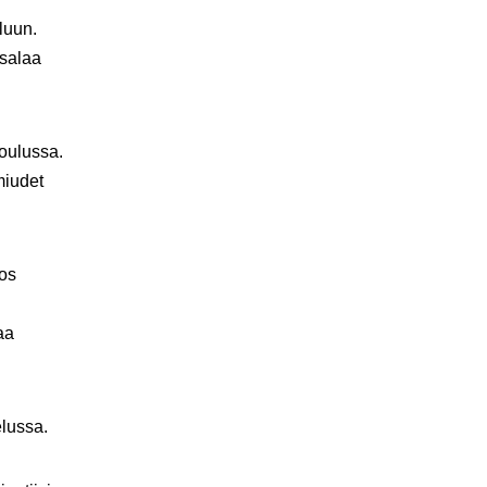
luun.
usalaa
oulussa.
miudet
jos
aa
elussa.