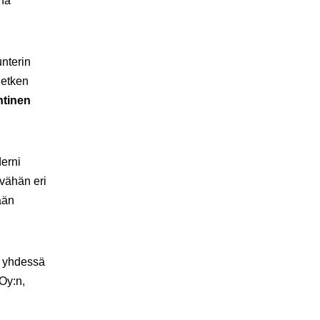
ina
nterin
hetken
htinen
derni
 vähän eri
ään
t yhdessä
Oy:n,