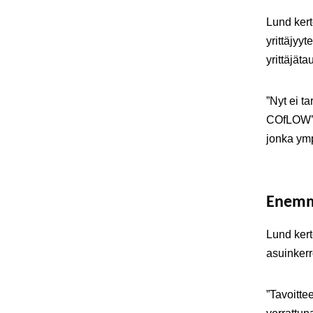
Lund kert
yrittäjyy
yrittäjät
”Nyt ei t
COfLOW’ta
jonka ymp
Enemm
Lund kert
asuinker
”Tavoitt