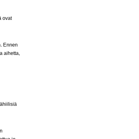
ä ovat
an. Ennen
 aihetta,
hiilisiä
on