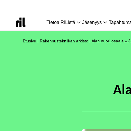
Tietoa RIListä
Jäsenyys
Tapahtumat
Etusivu
|
Rakennustekniikan arkisto
|
Alan nuori osaaja – 
Al