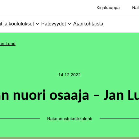
Kirjakauppa
Rak
 ja koulutukset
Pätevyydet
Ajankohtaista
Jan Lund
14.12.2022
an nuori osaaja – Jan L
Rakennustekniikkalehti