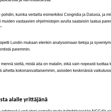
 pohdin, kuinka vertailla esimerkiksi Congridia ja Daluxia, ja mi
i muiden vastaavien ohjelmistojen avulla saataisiin laatua par
”
opetti Lundin mukaan etenkin analysoimaan tietoja ja syventy
 entistä paremmin.
t mennä sieltä, mistä aita on matalin, eikä vain nopeasti tuottaa t
tiä aihetta kokonaisvaltaisemmin, asioiden keskinäisiä vaikutuss
ta alalle yrittäjänä