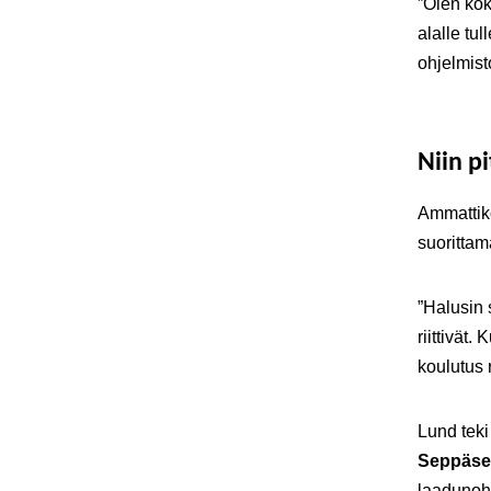
”Olen kok
alalle tu
ohjelmis
Niin pi
Ammattiko
suorittam
”Halusin 
riittivät.
koulutus ri
Lund teki
Seppäs
laadunoh