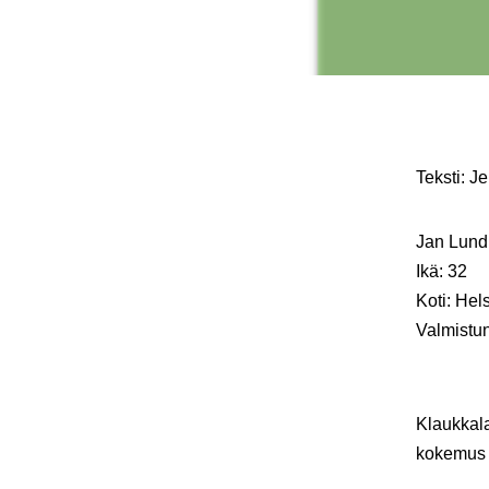
Teksti: J
Jan Lund
Ikä: 32
Koti: Hel
Valmistun
Klaukkala
kokemus 