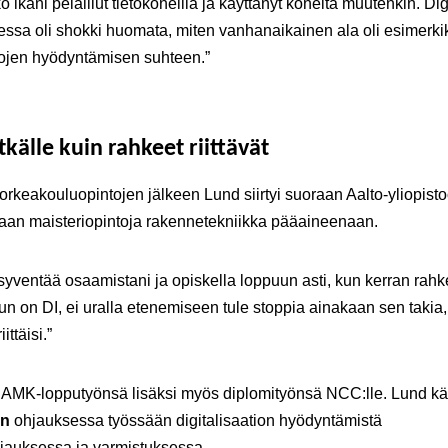
o ikäni pelaillut tietokoneilla ja käyttänyt koneita muutenkin. Dig
llessa oli shokki huomata, miten vanhanaikainen ala oli esimerki
tojen hyödyntämisen suhteen.”
tkälle kuin rahkeet riittävät
rkeakouluopintojen jälkeen Lund siirtyi suoraan Aalto-yliopist
aan maisteriopintoja rakennetekniikka pääaineenaan.
syventää osaamistani ja opiskella loppuun asti, kun kerran rahk
 Kun on DI, ei uralla etenemiseen tule stoppia ainakaan sen takia, 
ittäisi.”
 AMK-lopputyönsä lisäksi myös diplomityönsä NCC:lle. Lund käs
en
ohjauksessa työssään digitalisaation hyödyntämistä
jauksessa ja varmistuksessa.