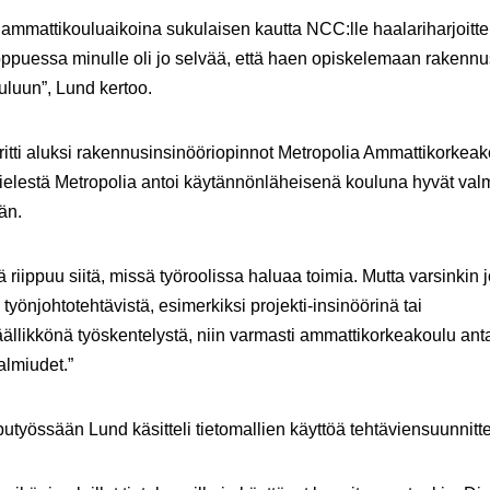
ammattikouluaikoina sukulaisen kautta NCC:lle haalariharjoitte
ppuessa minulle oli jo selvää, että haen opiskelemaan rakenn
luun”, Lund kertoo.
itti aluksi rakennusinsinööriopinnot Metropolia Ammattikorkeak
elestä Metropolia antoi käytännönläheisenä kouluna hyvät val
än.
ä riippuu siitä, missä työroolissa haluaa toimia. Mutta varsinkin 
työnjohtotehtävistä, esimerkiksi projekti-insinöörinä tai
äällikkönä työskentelystä, niin varmasti ammattikorkeakoulu ant
almiudet.”
työssään Lund käsitteli tietomallien käyttöä tehtäviensuunnitt