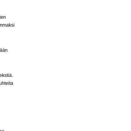
ten
emmaksi
mään
ekstiä.
uhteita