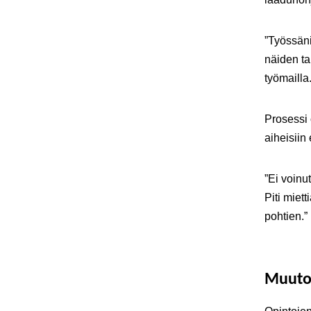
”Työssäni
näiden ta
työmailla.
Prosessi 
aiheisiin
”Ei voinu
Piti miet
pohtien.”
Muutos