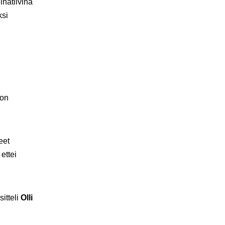
inatiivina
ksi
oon
eet
ettei
itteli
Olli