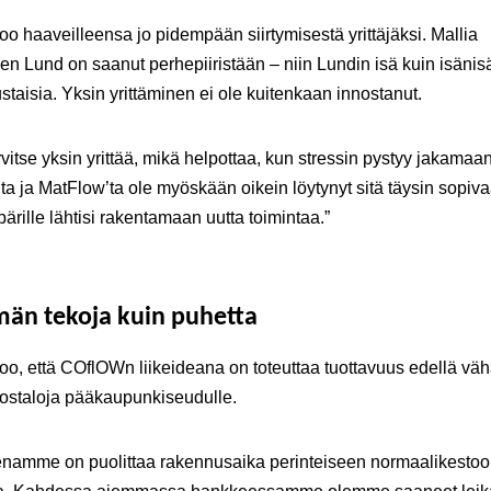
oo haaveilleensa jo pidempään siirtymisestä yrittäjäksi. Mallia
teen Lund on saanut perhepiiristään – niin Lundin isä kuin isänis
austaisia. Yksin yrittäminen ei ole kuitenkaan innostanut.
arvitse yksin yrittää, mikä helpottaa, kun stressin pystyy jakama
 ja MatFlow’ta ole myöskään oikein löytynyt sitä täysin sopivaa
ärille lähtisi rakentamaan uutta toimintaa.”
än tekoja kuin puhetta
oo, että COflOWn liikeideana on toteuttaa tuottavuus edellä vähä
rostaloja pääkaupunkiseudulle.
eenamme on puolittaa rakennusaika perinteiseen normaalikesto