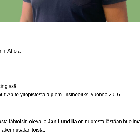
enni Ahola
singissä
ut: Aalto-yliopistosta diplomi-insinööriksi vuonna 2016
sta lähtöisin olevalla
Jan Lundilla
on nuoresta iästään huolima
rakennusalan töistä.