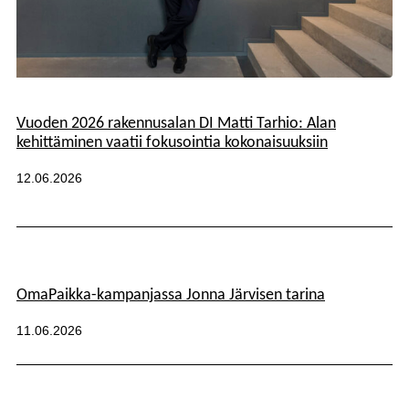
Kategoriat:
Vuoden 2026 rakennusalan DI Matti Tarhio: Alan
kehittäminen vaatii fokusointia kokonaisuuksiin
Julkaistu:
12.06.2026
Kategoriat:
OmaPaikka-kampanjassa Jonna Järvisen tarina
Julkaistu:
11.06.2026