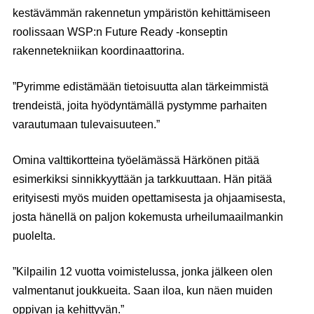
kestävämmän rakennetun ympäristön kehittämiseen
roolissaan WSP:n Future Ready -konseptin
rakennetekniikan koordinaattorina.
”Pyrimme edistämään tietoisuutta alan tärkeimmistä
trendeistä, joita hyödyntämällä pystymme parhaiten
varautumaan tulevaisuuteen.”
Omina valttikortteina työelämässä Härkönen pitää
esimerkiksi sinnikkyyttään ja tarkkuuttaan. Hän pitää
erityisesti myös muiden opettamisesta ja ohjaamisesta,
josta hänellä on paljon kokemusta urheilumaailmankin
puolelta.
”Kilpailin 12 vuotta voimistelussa, jonka jälkeen olen
valmentanut joukkueita. Saan iloa, kun näen muiden
oppivan ja kehittyvän.”