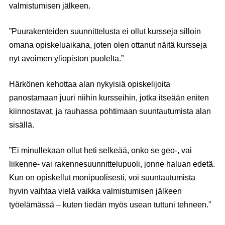
valmistumisen jälkeen.
”Puurakenteiden suunnittelusta ei ollut kursseja silloin
omana opiskeluaikana, joten olen ottanut näitä kursseja
nyt avoimen yliopiston puolelta.”
Härkönen kehottaa alan nykyisiä opiskelijoita
panostamaan juuri niihin kursseihin, jotka itseään eniten
kiinnostavat, ja rauhassa pohtimaan suuntautumista alan
sisällä.
”Ei minullekaan ollut heti selkeää, onko se geo-, vai
liikenne- vai rakennesuunnittelupuoli, jonne haluan edetä.
Kun on opiskellut monipuolisesti, voi suuntautumista
hyvin vaihtaa vielä vaikka valmistumisen jälkeen
työelämässä – kuten tiedän myös usean tuttuni tehneen.”