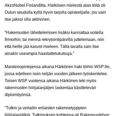
AkzoNobel Finlandilta. Härkösen mielestä alan töitä oli
Oulun seudulla kyllä hyvin tarjolla opiskelijalle, jos vain
itse jaksoi olla aktiivinen.
”Hakemusten lähettelemisen lisäksi kannattaa soitella
firmoihin, tai mennä rekrytointipäivillä juttelemaan, niin
että heille jää kasvot mieleen. Tällä tavalla sain itse
ainakin useampia haastattelukutsuja.”
Maisteriopintojensa aikana Härkönen haki töihin WSP:lle,
jossa edelleen noin neljän vuoden jälkeen työskentelee.
Toisen WSP vuotensa aikana Härkönen teki myös
rakennusten hiilijalanjäljen laskentaa käsittelevän
diplomityönsä.
”Tutkin ja vertailin erilaisten rakennetyyppien
hiilijalanjälkiä. Tutkimuksen kohteena oli Rakennustehon