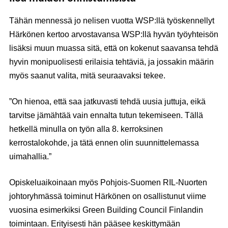
Tähän mennessä jo nelisen vuotta WSP:llä työskennellyt
Härkönen kertoo arvostavansa WSP:llä hyvän työyhteisön
lisäksi muun muassa sitä, että on kokenut saavansa tehdä
hyvin monipuolisesti erilaisia tehtäviä, ja jossakin määrin
myös saanut valita, mitä seuraavaksi tekee.
”On hienoa, että saa jatkuvasti tehdä uusia juttuja, eikä
tarvitse jämähtää vain ennalta tutun tekemiseen. Tällä
hetkellä minulla on työn alla 8. kerroksinen
kerrostalokohde, ja tätä ennen olin suunnittelemassa
uimahallia.”
Opiskeluaikoinaan myös Pohjois-Suomen RIL-Nuorten
johtoryhmässä toiminut Härkönen on osallistunut viime
vuosina esimerkiksi Green Building Council Finlandin
toimintaan. Erityisesti hän pääsee keskittymään