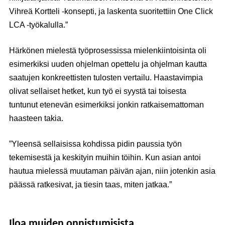
Vihreä Kortteli -konsepti, ja laskenta suoritettiin One Click
LCA -työkalulla.”
Härkönen mielestä työprosessissa mielenkiintoisinta oli
esimerkiksi uuden ohjelman opettelu ja ohjelman kautta
saatujen konkreettisten tulosten vertailu. Haastavimpia
olivat sellaiset hetket, kun työ ei syystä tai toisesta
tuntunut etenevän esimerkiksi jonkin ratkaisemattoman
haasteen takia.
”Yleensä sellaisissa kohdissa pidin paussia työn
tekemisestä ja keskityin muihin töihin. Kun asian antoi
hautua mielessä muutaman päivän ajan, niin jotenkin asia
päässä ratkesivat, ja tiesin taas, miten jatkaa.”
Iloa muiden onnistumisista