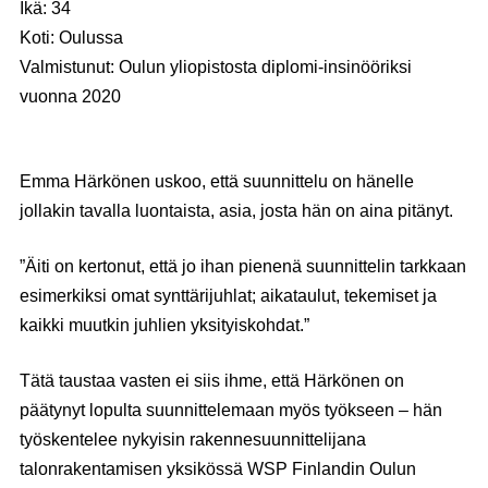
Ikä: 34
Koti: Oulussa
Valmistunut: Oulun yliopistosta diplomi-insinööriksi
vuonna 2020
Emma Härkönen uskoo, että suunnittelu on hänelle
jollakin tavalla luontaista, asia, josta hän on aina pitänyt.
”Äiti on kertonut, että jo ihan pienenä suunnittelin tarkkaan
esimerkiksi omat synttärijuhlat; aikataulut, tekemiset ja
kaikki muutkin juhlien yksityiskohdat.”
Tätä taustaa vasten ei siis ihme, että Härkönen on
päätynyt lopulta suunnittelemaan myös työkseen – hän
työskentelee nykyisin rakennesuunnittelijana
talonrakentamisen yksikössä WSP Finlandin Oulun