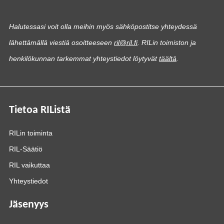
Halutessasi voit olla meihin myös sähköpostitse yhteydessä
lähettämällä viestiä osoitteeseen
ril@ril.fi
. RILin toimiston ja
henkilökunnan tarkemmat yhteystiedot löytyvät
täältä
.
Tietoa RIListä
RILin toiminta
RIL-Säätiö
RIL vaikuttaa
Yhteystiedot
Jäsenyys