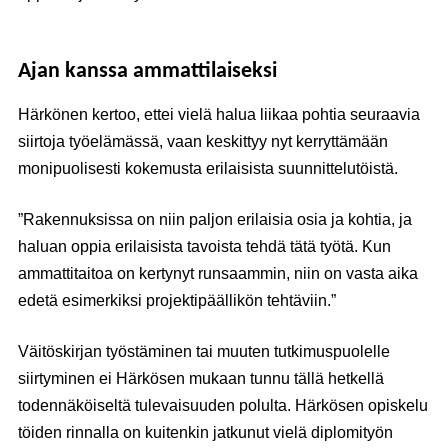
Ajan kanssa ammattilaiseksi
Härkönen kertoo, ettei vielä halua liikaa pohtia seuraavia
siirtoja työelämässä, vaan keskittyy nyt kerryttämään
monipuolisesti kokemusta erilaisista suunnittelutöistä.
”Rakennuksissa on niin paljon erilaisia osia ja kohtia, ja
haluan oppia erilaisista tavoista tehdä tätä työtä. Kun
ammattitaitoa on kertynyt runsaammin, niin on vasta aika
edetä esimerkiksi projektipäällikön tehtäviin.”
Väitöskirjan työstäminen tai muuten tutkimuspuolelle
siirtyminen ei Härkösen mukaan tunnu tällä hetkellä
todennäköiseltä tulevaisuuden polulta. Härkösen opiskelu
töiden rinnalla on kuitenkin jatkunut vielä diplomityön