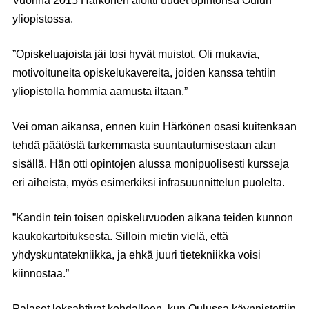
Vuonna 2015 Härkönen aloitti uudet opintonsa Oulun
yliopistossa.
”Opiskeluajoista jäi tosi hyvät muistot. Oli mukavia,
motivoituneita opiskelukavereita, joiden kanssa tehtiin
yliopistolla hommia aamusta iltaan.”
Vei oman aikansa, ennen kuin Härkönen osasi kuitenkaan
tehdä päätöstä tarkemmasta suuntautumisestaan alan
sisällä. Hän otti opintojen alussa monipuolisesti kursseja
eri aiheista, myös esimerkiksi infrasuunnittelun puolelta.
”Kandin tein toisen opiskeluvuoden aikana teiden kunnon
kaukokartoituksesta. Silloin mietin vielä, että
yhdyskuntatekniikka, ja ehkä juuri tietekniikka voisi
kiinnostaa.”
Palaset loksahtivat kohdalleen, kun Oulussa käynnistettiin