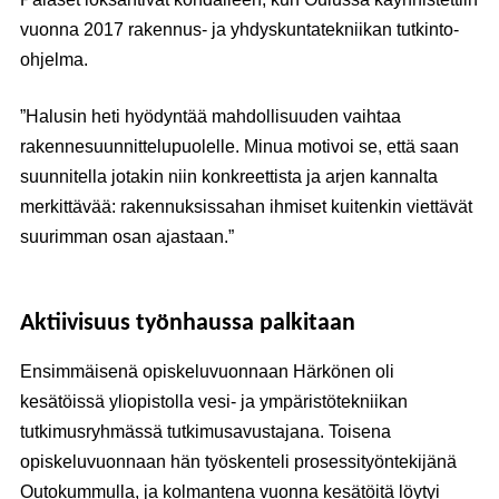
vuonna 2017 rakennus- ja yhdyskuntatekniikan tutkinto-
ohjelma.
”Halusin heti hyödyntää mahdollisuuden vaihtaa
rakennesuunnittelupuolelle. Minua motivoi se, että saan
suunnitella jotakin niin konkreettista ja arjen kannalta
merkittävää: rakennuksissahan ihmiset kuitenkin viettävät
suurimman osan ajastaan.”
Aktiivisuus työnhaussa palkitaan
Ensimmäisenä opiskeluvuonnaan Härkönen oli
kesätöissä yliopistolla vesi- ja ympäristötekniikan
tutkimusryhmässä tutkimusavustajana. Toisena
opiskeluvuonnaan hän työskenteli prosessityöntekijänä
Outokummulla, ja kolmantena vuonna kesätöitä löytyi