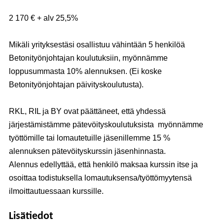
2 170 € + alv 25,5%
Mikäli yrityksestäsi osallistuu vähintään 5 henkilöä
Betonityönjohtajan koulutuksiin, myönnämme
loppusummasta 10% alennuksen. (Ei koske
Betonityönjohtajan päivityskoulutusta).
RKL, RIL ja BY ovat päättäneet, että yhdessä
järjestämistämme pätevöityskoulutuksista myönnämme
työttömille tai lomautetuille jäsenillemme 15 %
alennuksen pätevöityskurssin jäsenhinnasta.
Alennus edellyttää, että henkilö maksaa kurssin itse ja
osoittaa todistuksella lomautuksensa/työttömyytensä
ilmoittautuessaan kurssille.
Lisätiedot