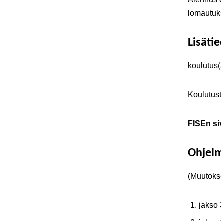
lomautuks
Lisäti
koulutus(a
Koulutust
FISEn siv
Ohjel
(Muutokse
jakso