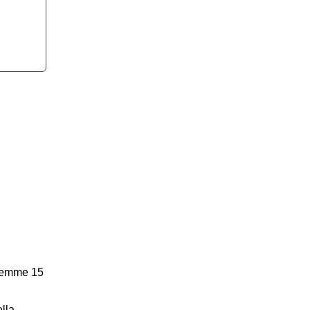
llemme 15
ella