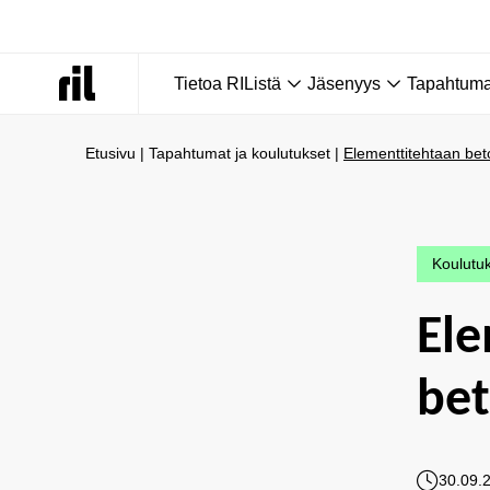
Tietoa RIListä
Jäsenyys
Tapahtumat
Etusivu
|
Tapahtumat ja koulutukset
|
Elementtitehtaan bet
Koulutu
Ele
bet
30.09.