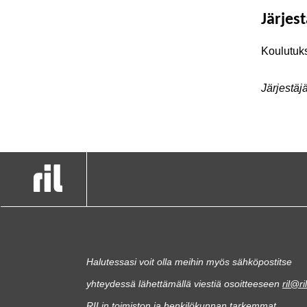
Järjest
Koulutuks
Järjestäj
Halutessasi voit olla meihin myös sähköpostitse
yhteydessä lähettämällä viestiä osoitteeseen
ril@ril
RILin toimiston ja henkilökunnan tarkemmat