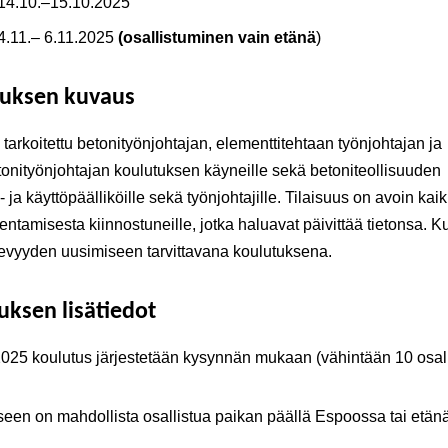
 14.10.–15.10.2025
4.11.– 6.11.2025
(osallistuminen vain etänä
)
tuksen kuvaus
 tarkoitettu betonityönjohtajan, elementtitehtaan työnjohtajan ja
onityönjohtajan koulutuksen käyneille sekä betoniteollisuuden
 ja käyttöpäälliköille sekä työnjohtajille. Tilaisuus on avoin kaik
entamisesta kiinnostuneille, jotka haluavat päivittää tietonsa. K
evyyden uusimiseen tarvittavana koulutuksena.
uksen lisätiedot
25 koulutus järjestetään kysynnän mukaan (vähintään 10 osall
een on mahdollista osallistua paikan päällä Espoossa tai etänä