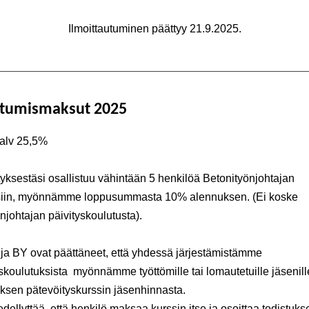
Ilmoittautuminen päättyy 21.9.2025.
stumismaksut 2025
 alv 25,5%
ityksestäsi osallistuu vähintään 5 henkilöä Betonityönjohtajan
siin, myönnämme loppusummasta 10% alennuksen. (Ei koske
njohtajan päivityskoulutusta).
ja BY ovat päättäneet, että yhdessä järjestämistämme
skoulutuksista myönnämme työttömille tai lomautetuille jäseni
ksen pätevöityskurssin jäsenhinnasta.
dellyttää, että henkilö maksaa kurssin itse ja osoittaa todistuks