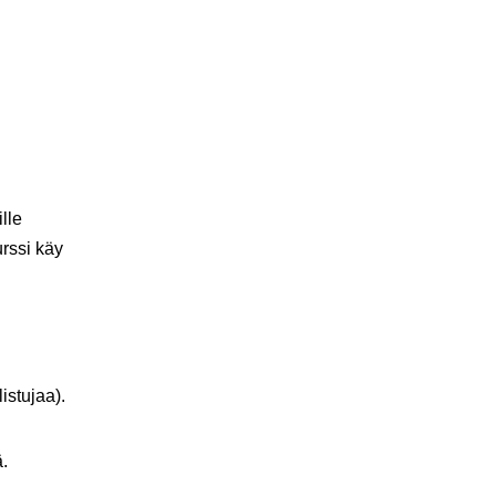
ille
urssi käy
istujaa).
.