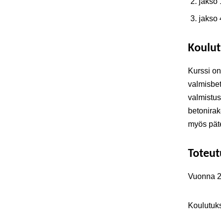
jakso
jakso 
Koulu
Kurssi on
valmisbet
valmistus-
betonirak
myös pät
Toteut
Vuonna 20
Koulutuks