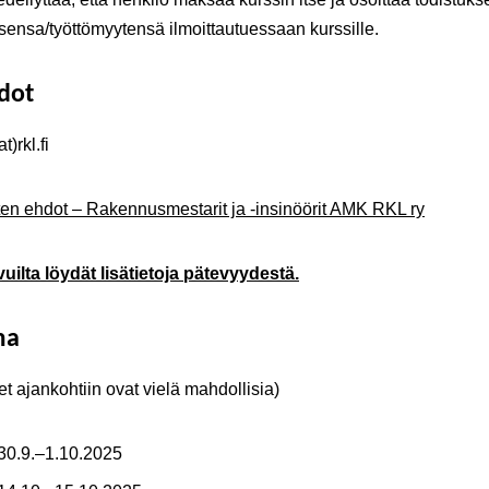
ensa/työttömyytensä ilmoittautuessaan kurssille.
edot
t)rkl.fi
en ehdot – Rakennusmestarit ja -insinöörit AMK RKL ry
uilta löydät lisätietoja pätevyydestä.
ma
t ajankohtiin ovat vielä mahdollisia)
 30.9.–1.10.2025