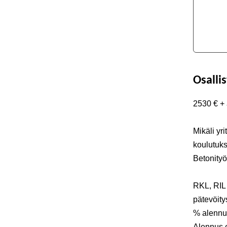
Osalli
2530 € +
Mikäli yr
koulutuk
Betonityö
RKL, RIL 
pätevöity
% alennu
Alennus e