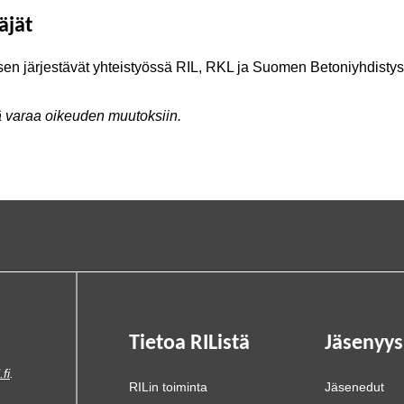
äjät
en järjestävät yhteistyössä RIL, RKL ja Suomen Betoniyhdistys
ä varaa oikeuden muutoksiin.
Tietoa RIListä
Jäsenyys
.fi
.
RILin toiminta
Jäsenedut