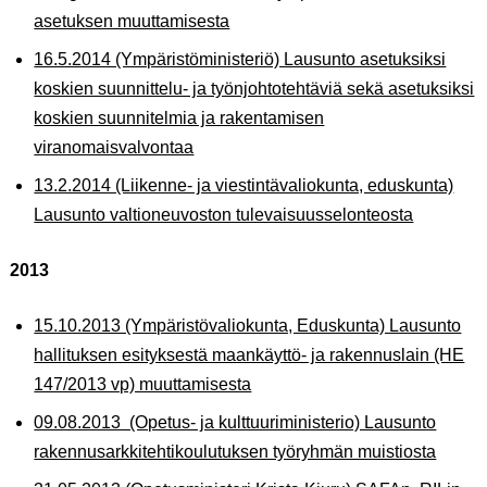
asetuksen muuttamisesta
16.5.2014 (Ympäristöministeriö) Lausunto asetuksiksi
koskien suunnittelu- ja työnjohtotehtäviä sekä asetuksiksi
koskien suunnitelmia ja rakentamisen
viranomaisvalvontaa
13.2.2014 (Liikenne- ja viestintävaliokunta, eduskunta)
Lausunto valtioneuvoston tulevaisuusselonteosta
2013
15.10.2013 (Ympäristövaliokunta, Eduskunta) Lausunto
hallituksen esityksestä maankäyttö- ja rakennuslain (HE
147/2013 vp) muuttamisesta
09.08.2013 (Opetus- ja kulttuuriministerio) Lausunto
rakennusarkkitehtikoulutuksen työryhmän muistiosta