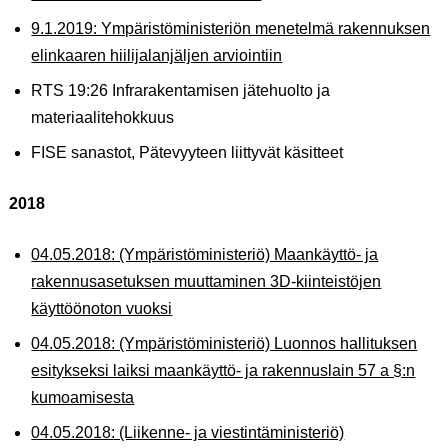
9.1.2019: Ympäristöministeriön menetelmä rakennuksen
elinkaaren hiilijalanjäljen arviointiin
RTS 19:26 Infrarakentamisen jätehuolto ja
materiaalitehokkuus
FISE sanastot, Pätevyyteen liittyvät käsitteet
2018
04.05.2018: (Ympäristöministeriö) Maankäyttö- ja
rakennusasetuksen muuttaminen 3D-kiinteistöjen
käyttöönoton vuoksi
04.05.2018: (Ympäristöministeriö) Luonnos hallituksen
esitykseksi laiksi maankäyttö- ja rakennuslain 57 a §:n
kumoamisesta
04.05.2018: (Liikenne- ja viestintäministeriö)