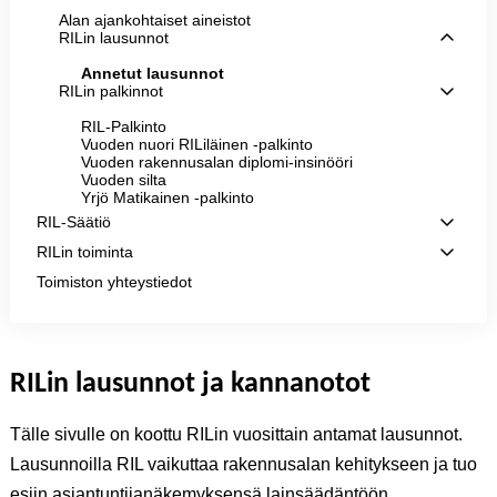
Alan ajankohtaiset aineistot
RILin lausunnot
Annetut lausunnot
RILin palkinnot
RIL-Palkinto
Vuoden nuori RILiläinen -palkinto
Vuoden rakennusalan diplomi-insinööri
Vuoden silta
Yrjö Matikainen -palkinto
RIL-Säätiö
RILin toiminta
Toimiston yhteystiedot
RILin lausunnot ja kannanotot
Tälle sivulle on koottu RILin vuosittain antamat lausunnot.
Lausunnoilla RIL vaikuttaa rakennusalan kehitykseen ja tuo
esiin asiantuntijanäkemyksensä lainsäädäntöön,