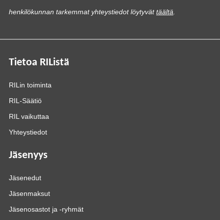
henkilökunnan tarkemmat yhteystiedot löytyvät
täältä
.
Tietoa RIListä
RILin toiminta
RIL-Säätiö
RIL vaikuttaa
Yhteystiedot
Jäsenyys
Jäsenedut
Jäsenmaksut
Jäsenosastot ja -ryhmät