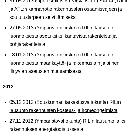
31.05.2013 (Opetusministeri Krista Kiuru) SAFAn, RILin
ja ATL:n kannanotto rakennusalan osaamisvajeen ja
koulutustarpeen selvittämiseksi
27.05.2013 (Ympäristöministeriö) RILin lausunto
luonnoksesta asetuksiksi kantavista rakenteista ja
pohjarakenteista
18.01.2013 (Ympäristöministeriö) RILin lausunto
luonnoksesta maankäyttö‐ ja rakennuslain ja siihen
liittyvien asetusten muuttamisesta
2012
05.12.2012 (Eduskunnan tarkastusvaliokunta) RILin
lausunto rakennusten kosteus- ja homeongelmista
27.11.2012 (Ympäristövaliokunta) RILin lausunto laiksi
rakennuksen energiatodistuksesta