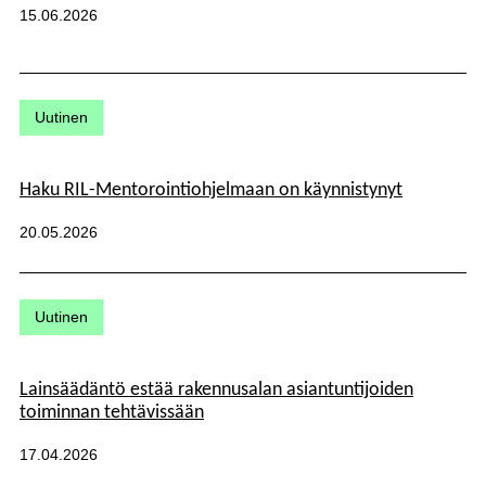
Julkaistu:
15.06.2026
Kategoriat:
Uutinen
Haku RIL-Mentorointiohjelmaan on käynnistynyt
Julkaistu:
20.05.2026
Kategoriat:
Uutinen
Lainsäädäntö estää rakennusalan asiantuntijoiden
toiminnan tehtävissään
Julkaistu:
17.04.2026