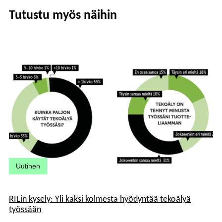
Tutustu myös näihin
Kategoriat:
Uutinen
RILin kysely: Yli kaksi kolmesta hyödyntää tekoälyä
työssään