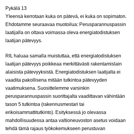
Pykälä 13
Yleensä kerrotaan kuka on pätevä, ei kuka on sopimaton.
Ehdotamme seuraavaa muotoilua: Perusparannuspassin
laatijalla on oltava voimassa oleva energiatodistuksen
laatijan pätevyys.
RIL haluaa samalla muistuttaa, että energiatodistuksen
laatijan pätevyys poikkeaa merkittävästi rakentamislain
alaisista pätevyyksistä. Energiatodistuksen laatijalta ei
vaadita pakollisena mitään tutkintoa pätevyyden
vaatimuksena. Suosittelemme varsinkin
perusparannuspassin suorittajalta vaadittavan vähintään
tason 5 tutkintoa (rakennusmestari tai
erikoisammattitutkinto). Esityksessä jo olevassa
mahdollisuudessa antaa valtioneuvoston asetus voidaan
tehdä tämä rajaus työkokemukseen perustuvan