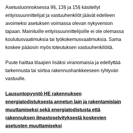
Asetusluonnoksessa 9§, 13§ ja 15§ käsitellyt
erityissuunnittelijat ja vastuuhenkilöt jäävät edelleen
avoimeksi asetuksen voimassa olevan nykyversion
tapaan. Mainituille erityissuunnittelijoille ei ole olemassa
koulutusvaatimuksia tai työkokemusvaatimuksia. Sama
koskee pääosin myös toteutuksen vastuuhenkilöitä.
Puute haittaa tilaajien lisäksi viranomaisia ja edellyttää
tarkennusta tai siirtoa rakennushankkeeseen ryhtyvän
vastuulle.
Lausuntopyyntö HE rakennuksen
energiatodistuksesta annetun lain ja rakentamislain
muuttamiseksi sekä energiatodistusta että
rakennuksen ilmastoselvityksestä koskevien
asetusten muuttamiseksi