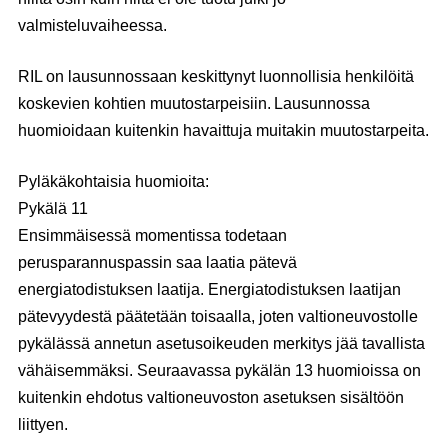
valmisteluvaiheessa.
RIL on lausunnossaan keskittynyt luonnollisia henkilöitä
koskevien kohtien muutostarpeisiin. Lausunnossa
huomioidaan kuitenkin havaittuja muitakin muutostarpeita.
Pyläkäkohtaisia huomioita:
Pykälä 11
Ensimmäisessä momentissa todetaan
perusparannuspassin saa laatia pätevä
energiatodistuksen laatija. Energiatodistuksen laatijan
pätevyydestä päätetään toisaalla, joten valtioneuvostolle
pykälässä annetun asetusoikeuden merkitys jää tavallista
vähäisemmäksi. Seuraavassa pykälän 13 huomioissa on
kuitenkin ehdotus valtioneuvoston asetuksen sisältöön
liittyen.