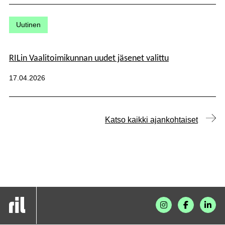
Kategoriat:
Uutinen
RILin Vaalitoimikunnan uudet jäsenet valittu
Julkaistu:
17.04.2026
Katso kaikki ajankohtaiset