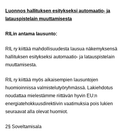
Luonnos hallituksen esitykseksi automaatio- ja
latauspistelain muuttamisesta
RILin antama lausunto:
RIL ry kiittää mahdollisuudesta lausua näkemyksensä
hallituksen esitykseksi automaatio- ja latauspistelain
muuttamisesta.
RIL ry kiittää myös aikaisempien lausuntojen
huomioinnissa valmistelutyöryhmässä. Lakiehdotus
noudattaa mielestämme riittävän hyvin EU:n
energiatehokkuusdirektiivin vaatimuksia pois lukien
seuraavat alla olevat huomiot.
2§ Soveltamisala