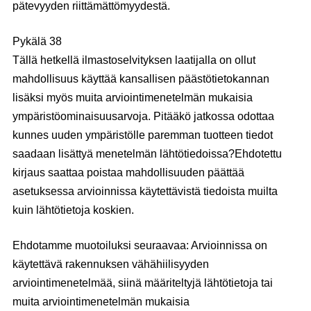
pätevyyden riittämättömyydestä.
Pykälä 38
Tällä hetkellä ilmastoselvityksen laatijalla on ollut
mahdollisuus käyttää kansallisen päästötietokannan
lisäksi myös muita arviointimenetelmän mukaisia
ympäristöominaisuusarvoja. Pitääkö jatkossa odottaa
kunnes uuden ympäristölle paremman tuotteen tiedot
saadaan lisättyä menetelmän lähtötiedoissa?Ehdotettu
kirjaus saattaa poistaa mahdollisuuden päättää
asetuksessa arvioinnissa käytettävistä tiedoista muilta
kuin lähtötietoja koskien.
Ehdotamme muotoiluksi seuraavaa: Arvioinnissa on
käytettävä rakennuksen vähähiilisyyden
arviointimenetelmää, siinä määriteltyjä lähtötietoja tai
muita arviointimenetelmän mukaisia