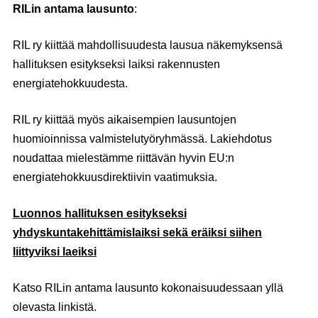
RILin antama lausunto
:
RIL ry kiittää mahdollisuudesta lausua näkemyksensä
hallituksen esitykseksi laiksi rakennusten
energiatehokkuudesta.
RIL ry kiittää myös aikaisempien lausuntojen
huomioinnissa valmistelutyöryhmässä. Lakiehdotus
noudattaa mielestämme riittävän hyvin EU:n
energiatehokkuusdirektiivin vaatimuksia.
Luonnos hallituksen esitykseksi
yhdyskuntakehittämislaiksi sekä eräiksi siihen
liittyviksi laeiksi
Katso RILin antama lausunto kokonaisuudessaan yllä
olevasta linkistä.