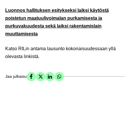
Luonnos hallituksen esitykseksi laiksi käytöstä
poistetun maatuulivoimalan purkamisesta ja
purkuvakuudesta sekä laiksi rakentamislain
muuttamisesta
Katso RILin antama lausunto kokonaisuudessaan yllä
olevasta linkistä.
Jaa julkaisu