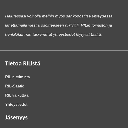
Halutessasi voit olla meihin myös sähköpostitse yhteydessä
lähettämällä viestiä osoitteeseen
ril@ril.fi
. RILin toimiston ja
henkilökunnan tarkemmat yhteystiedot löytyvät
täältä
.
Tietoa RIListä
RILin toiminta
RIL-Säätiö
RIL vaikuttaa
Yhteystiedot
Jäsenyys