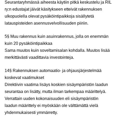
Seurantaryhmässä aiheesta käytiin pitkä keskustelu ja RIL
ry:n edustajat jäivät käsitykseen etteivät rakennuksen
ulkopuolella olevat pysäköintipaikkoja sisällytetä
latauspisteiden asennusvelvollisuuden piiriin.
5§ Muu rakennus kuin asuinrakennus, jolla on enemmän
kuin 20 pysäköintipaikkaa
Sama muutos kuin soveltamisalan kohdalla. Muutos lisää
merkittävästi vaadittavia investointeja.
14§ Rakennuksen automaatio- ja ohjausjärjestelmää
koskevat vaatimukset
Direktiivin vaatima lisäys koskien sisäympäristön laadun
seurantaa on lisätty, mutta ilman tarkempaa määrittelyä.
Verrattain uuden kokonaisuuden eli sisäympäristön
laadun määrittely ei myöskään ole välttämättä vielä
yhdenmukaisesti ymmärretty.