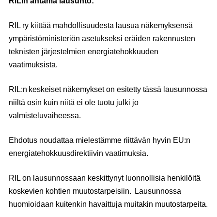
RILin antama lausunto:
RIL ry kiittää mahdollisuudesta lausua näkemyksensä
ympäristöministeriön asetukseksi eräiden rakennusten
teknisten järjestelmien energiatehokkuuden
vaatimuksista.
RIL:n keskeiset näkemykset on esitetty tässä lausunnossa
niiltä osin kuin niitä ei ole tuotu julki jo
valmisteluvaiheessa.
Ehdotus noudattaa mielestämme riittävän hyvin EU:n
energiatehokkuusdirektiivin vaatimuksia.
RIL on lausunnossaan keskittynyt luonnollisia henkilöitä
koskevien kohtien muutostarpeisiin. Lausunnossa
huomioidaan kuitenkin havaittuja muitakin muutostarpeita.