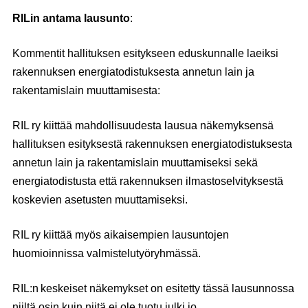
RILin antama lausunto
:
Kommentit hallituksen esitykseen eduskunnalle laeiksi
rakennuksen energiatodistuksesta annetun lain ja
rakentamislain muuttamisesta:
RIL ry kiittää mahdollisuudesta lausua näkemyksensä
hallituksen esityksestä rakennuksen energiatodistuksesta
annetun lain ja rakentamislain muuttamiseksi sekä
energiatodistusta että rakennuksen ilmastoselvityksestä
koskevien asetusten muuttamiseksi.
RIL ry kiittää myös aikaisempien lausuntojen
huomioinnissa valmistelutyöryhmässä.
RIL:n keskeiset näkemykset on esitetty tässä lausunnossa
niiltä osin kuin niitä ei ole tuotu julki jo