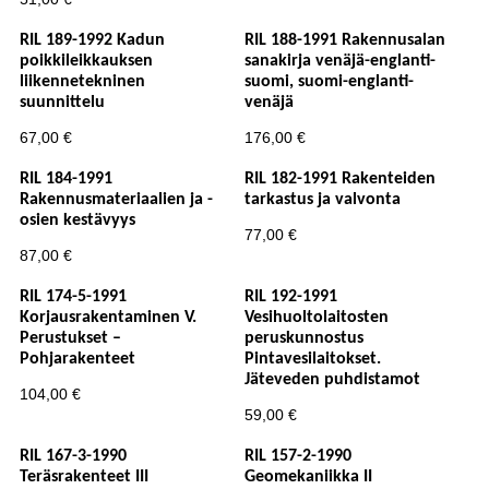
RIL 189-1992 Kadun
RIL 188-1991 Rakennusalan
poikkileikkauksen
sanakirja venäjä-englanti-
liikennetekninen
suomi, suomi-englanti-
suunnittelu
venäjä
67,00
€
176,00
€
RIL 184-1991
RIL 182-1991 Rakenteiden
Rakennusmateriaalien ja -
tarkastus ja valvonta
osien kestävyys
77,00
€
87,00
€
RIL 174-5-1991
RIL 192-1991
Korjausrakentaminen V.
Vesihuoltolaitosten
Perustukset –
peruskunnostus
Pohjarakenteet
Pintavesilaitokset.
Jäteveden puhdistamot
104,00
€
59,00
€
RIL 167-3-1990
RIL 157-2-1990
Teräsrakenteet III
Geomekaniikka II