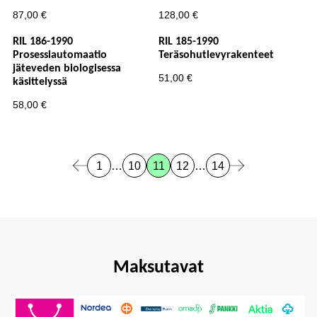
87,00
€
128,00
€
RIL 186-1990
RIL 185-1990
Prosessiautomaatio
Teräsohutlevyrakenteet
jäteveden biologisessa
51,00
€
käsittelyssä
58,00
€
1
…
10
11
12
…
14
Edellinen sivu
Seuraava sivu
Sivu:
Sivu:
Sivu:
Sivu:
Sivu:
Maksutavat