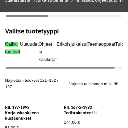
Julkaisulista
Julkaisutoiminta
Hinnastot, ohjeet ja toimit
Valitse tuotetyyppi
Kaikki
Uutuudet
Ohjeet
Erikoisjulkaisut
Teemaoppaat
Tulos
tuotteet
ja
käsikirjat
Näytetään tulokset 121–132 /
157
RIL 197-1993
RIL 167-2-1992
Korjaushankkeen
Teräsrakenteet II
kustannukset
144,00
€
51,00
€