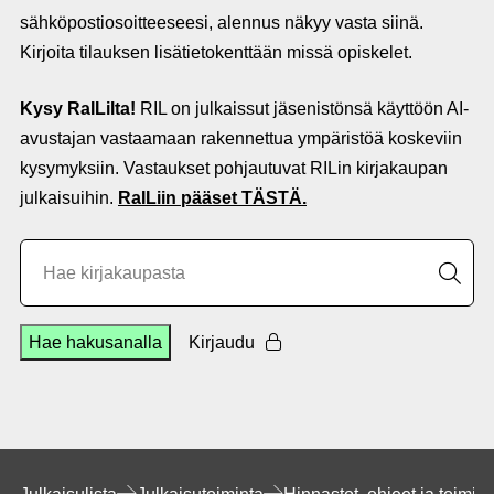
sähköpostiosoitteeseesi, alennus näkyy vasta siinä.
Kirjoita tilauksen lisätietokenttään missä opiskelet.
Kysy RaILilta!
RIL on julkaissut jäsenistönsä käyttöön AI-
avustajan vastaamaan rakennettua ympäristöä koskeviin
kysymyksiin. Vastaukset pohjautuvat RILin kirjakaupan
julkaisuihin.
RaILiin pääset TÄSTÄ.
Hae kirjakaupasta
Hae hakusanalla
Kirjaudu