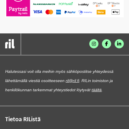
Halutessasi voit olla meihin myös sähköpostitse yhteydessä
lähettämällä viestiä osoitteeseen
ril@ril.fi
. RILin toimiston ja
henkilökunnan tarkemmat yhteystiedot löytyvät
täältä
.
Tietoa RIListä