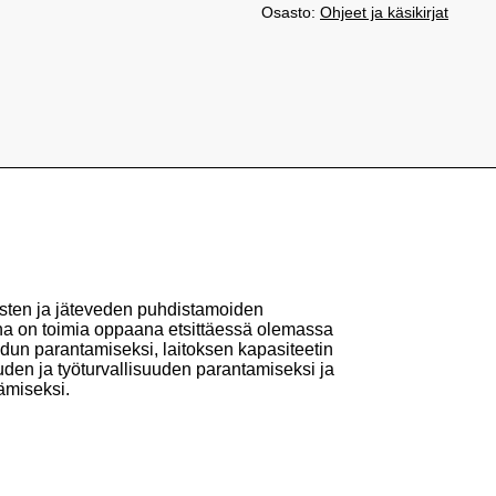
Osasto:
Ohjeet ja käsikirjat
tosten ja jäteveden puhdistamoiden
na on toimia oppaana etsittäessä olemassa
aadun parantamiseksi, laitoksen kapasiteetin
uden ja työturvallisuuden parantamiseksi ja
ämiseksi.