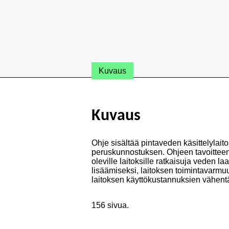
Kuvaus
Kuvaus
Ohje sisältää pintaveden käsittelylai
peruskunnostuksen. Ohjeen tavoittee
oleville laitoksille ratkaisuja veden l
lisäämiseksi, laitoksen toimintavarmu
laitoksen käyttökustannuksien vähent
156 sivua.