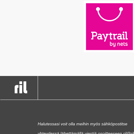
Halutessasi voit olla meihin myös sähköpostitse
yhteydessä lähettämällä viestiä osoitteeseen
ril@ril