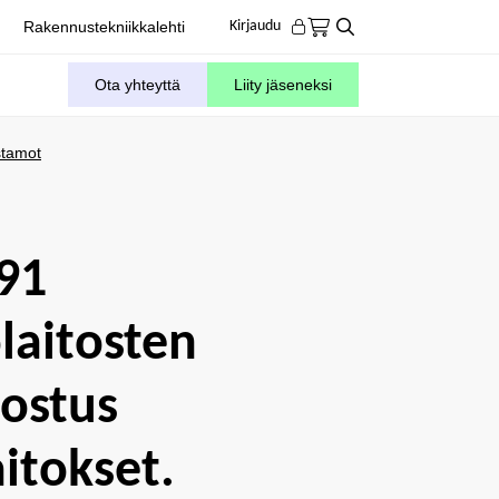
Rakennustekniikkalehti
Kirjaudu
Ota yhteyttä
Liity jäseneksi
stamot
91
laitosten
ostus
aitokset.