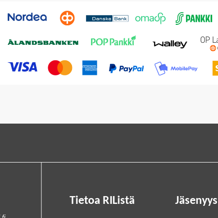
Tietoa RIListä
Jäsenyys
.fi
.