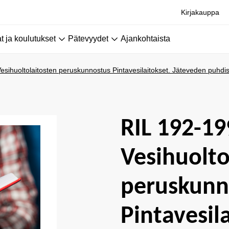
Kirjakauppa
 ja koulutukset
Pätevyydet
Ajankohtaista
esihuoltolaitosten peruskunnostus Pintavesilaitokset. Jäteveden puhdi
RIL 192-19
Vesihuolto
peruskunn
Pintavesil