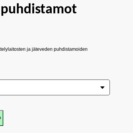
 puhdistamot
ttelylaitosten ja jäteveden puhdistamoiden
n