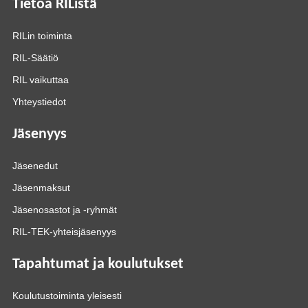
Tietoa RIListä
RILin toiminta
RIL-Säätiö
RIL vaikuttaa
Yhteystiedot
Jäsenyys
Jäsenedut
Jäsenmaksut
Jäsenosastot ja -ryhmät
RIL-TEK-yhteisjäsenyys
Tapahtumat ja koulutukset
Koulutustoiminta yleisesti