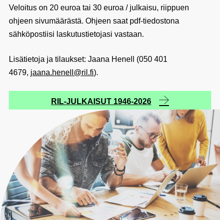
Veloitus on 20 euroa tai 30 euroa / julkaisu, riippuen
ohjeen sivumäärästä. Ohjeen saat pdf-tiedostona
sähköpostiisi laskutustietojasi vastaan.
Lisätietoja ja tilaukset: Jaana Henell (050 401
4679,
jaana.henell@ril.fi
).
RIL-JULKAISUT 1946-2026