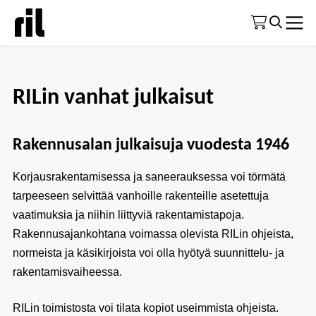
Etusivu
|
Kirjakauppa
|
RILin vanhat julkaisut
RILin vanhat julkaisut
Rakennusalan julkaisuja vuodesta 1946
Korjausrakentamisessa ja saneerauksessa voi törmätä
tarpeeseen selvittää vanhoille rakenteille asetettuja
vaatimuksia ja niihin liittyviä rakentamistapoja.
Rakennusajankohtana voimassa olevista RILin ohjeista,
normeista ja käsikirjoista voi olla hyötyä suunnittelu- ja
rakentamisvaiheessa.
RILin toimistosta voi tilata kopiot useimmista ohjeista.