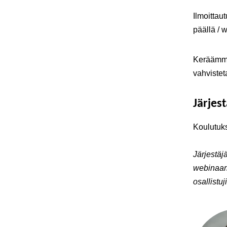
Ilmoittau
päällä / 
Keräämme 
vahvistet
Järjest
Koulutuks
Järjestäj
webinaari
osallistu