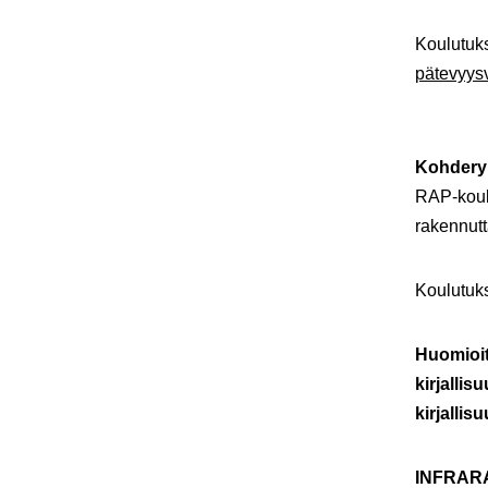
Koulutuk
pätevyysv
Kohder
RAP-koulu
rakennutt
Koulutuks
Huomioith
kirjallis
kirjallis
INFRAR