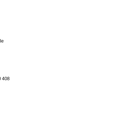
le
0 408