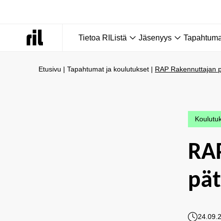
Tietoa RIListä
Jäsenyys
Tapahtumat
Etusivu
|
Tapahtumat ja koulutukset
|
RAP Rakennuttajan p
Koulutu
RA
pät
24.09.