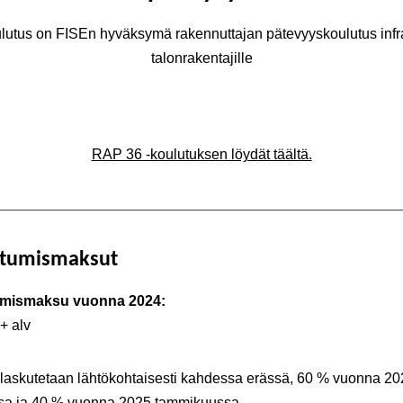
lutus on FISEn hyväksymä rakennuttajan pätevyyskoulutus infra
talonrakentajille
RAP 36 -koulutuksen löydät täältä.
stumismaksut
umismaksu vuonna 2024:
+ alv
 laskutetaan lähtökohtaisesti kahdessa erässä, 60 % vuonna 2
sa ja 40 % vuonna 2025 tammikuussa.