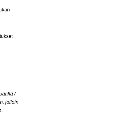
aikan
tukset
äällä /
, jolloin
a.