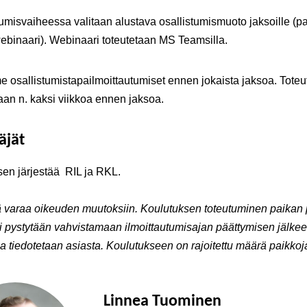
tumisvaiheessa valitaan alustava osallistumismuoto jaksoille (p
webinaari). Webinaari toteutetaan MS Teamsilla.
osallistumistapailmoittautumiset ennen jokaista jaksoa. Toteu
aan n. kaksi viikkoa ennen jaksoa.
äjät
en järjestää RIL ja RKL.
ä varaa oikeuden muutoksiin.
Koulutuksen toteutuminen paikan p
 pystytään vahvistamaan ilmoittautumisajan päättymisen jälkeen
jia tiedotetaan asiasta. Koulutukseen on rajoitettu määrä paikkoj
Linnea Tuominen