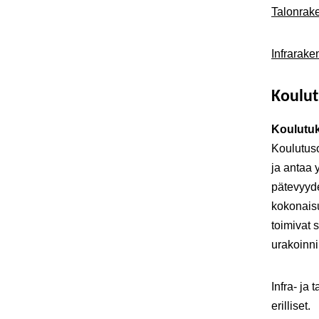
Talonrake
I
nfrarake
Koulu
Koulutuk
Koulutuso
ja antaa 
pätevyyd
kokonaisu
toimivat 
urakoinni
Infra- ja 
erilliset.