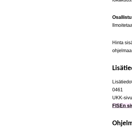
Osallist
Ilmoitet
Hinta sis
ohjelmaan 
Lisäti
Lisätiedo
0461
UKK-sivu
FISEn
si
Ohjel