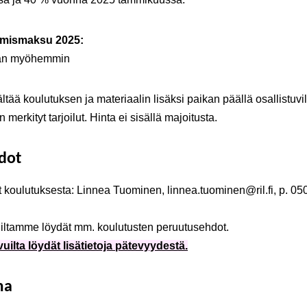
umismaksu 2025:
aan myöhemmin
ältää koulutuksen ja materiaalin lisäksi paikan päällä osallistuvil
merkityt tarjoilut. Hinta ei sisällä majoitusta.
edot
t koulutuksesta: Linnea Tuominen, linnea.tuominen@ril.fi, p. 05
iltamme löydät mm. koulutusten peruutusehdot.
vuilta löydät lisätietoja pätevyydestä.
ma