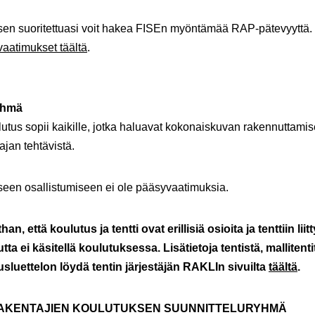
sen suoritettuasi voit hakea FISEn myöntämää RAP-pätevyyttä.
aatimukset täältä
.
yhmä
tus sopii kaikille, jotka haluavat kokonaiskuvan rakennuttamis
ajan tehtävistä.
een osallistumiseen ei ole pääsyvaatimuksia.
an, että koulutus ja tentti ovat erillisiä osioita ja tenttiin liit
uutta ei käsitellä koulutuksessa. Lisätietoja tentistä, mallitent
uusluettelon löydä tentin järjestäjän RAKLIn sivuilta
täältä
.
AKENTAJIEN KOULUTUKSEN SUUNNITTELURYHMÄ