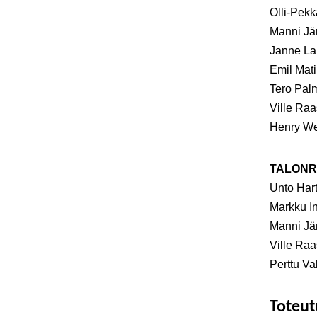
Olli-Pekk
Manni Jä
Janne La
Emil Mat
Tero Pal
Ville Raa
Henry We
TALONR
Unto Hart
Markku In
Manni Jä
Ville Raa
Perttu V
Toteut