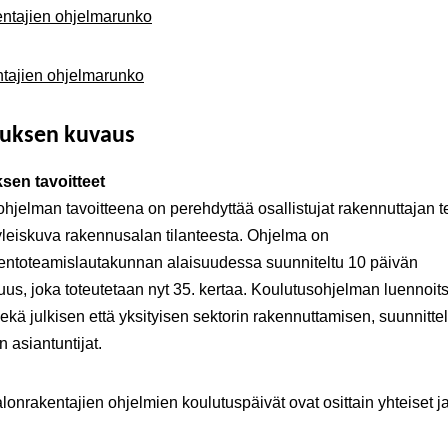
ntajien ohjelmaru
nko
ntajien ohjelmarunko
tuksen kuvaus
sen tavoitteet
hjelman tavoitteena on perehdyttää osallistujat rakennuttajan t
yleiskuva rakennusalan tilanteesta. Ohjelma on
entoteamislautakunnan alaisuudessa suunniteltu 10 päivän
us, joka toteutetaan nyt 35. kertaa. Koulutusohjelman luennoits
sekä julkisen että yksityisen sektorin rakennuttamisen, suunnitte
n asiantuntijat.
talonrakentajien ohjelmien koulutuspäivät ovat osittain yhteiset ja