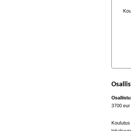
Kou
Osalli
Osallist
3700 eur 
Koulutus
lokakuus