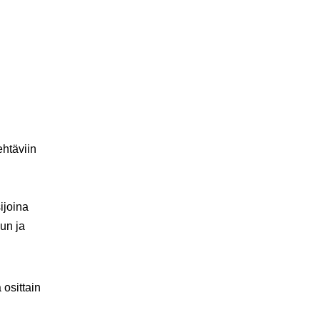
ehtäviin
ijoina
lun ja
 osittain