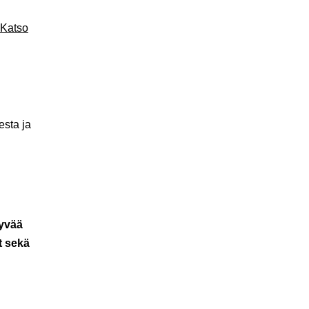
Katso
esta ja
tyvää
it sekä