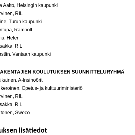
a Aalto, Helsingin kaupunki
rvinen, RIL
ine, Turun kaupunki
intupa, Ramboll
mu, Helen
sakka, RIL
stlin, Vantaan kaupunki
AKENTAJIEN KOULUTUKSEN SUUNNITTELURYHMÄ
ikainen, A-Insinöörit
keroinen, Opetus- ja kulttuuriministeriö
rvinen, RIL
sakka, RIL
altonen, Sweco
uksen lisätiedot