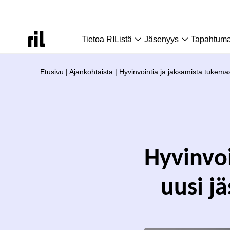
Tietoa RIListä
Jäsenyys
Tapahtumat
Etusivu
|
Ajankohtaista
|
Hyvinvointia ja jaksamista tukema
Hyvinvoi
uusi j