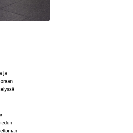
a ja
uoraan
selyssä
ri
enedun
settoman