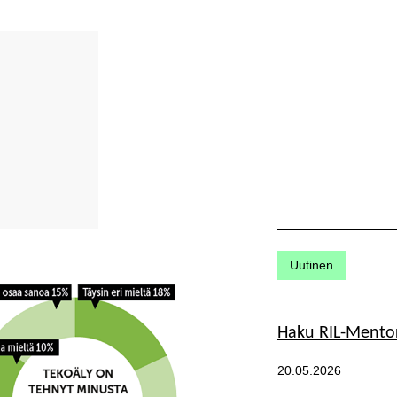
Kategoriat:
Uutinen
Haku RIL-Mentor
Julkaistu:
20.05.2026