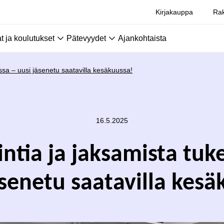
Kirjakauppa
Rak
 ja koulutukset
Pätevyydet
Ajankohtaista
ssa – uusi jäsenetu saatavilla kesäkuussa!
16.5.2025
ntia ja jaksamista tu
äsenetu saatavilla kesä