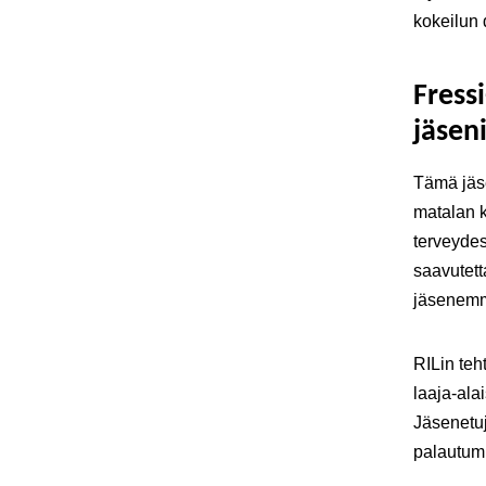
kokeilun d
Fress
jäseni
Tämä jäse
matalan k
terveydest
saavutett
jäsenemm
RILin teh
laaja-ala
Jäsenetu
palautumi