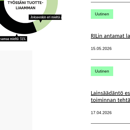
Kategoriat:
Uutinen
RILin antamat l
Julkaistu:
15.05.2026
Kategoriat:
Uutinen
Lainsäädäntö es
toiminnan tehtä
Julkaistu:
17.04.2026