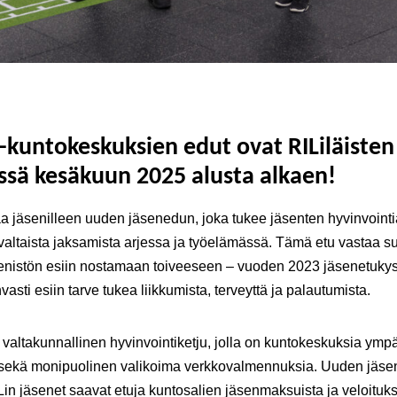
i-kuntokeskuksien edut ovat RILiläisten
ssä kesäkuun 2025 alusta alkaen!
aa jäsenilleen uuden jäsenedun, joka tukee jäsenten hyvinvointi
altaista jaksamista arjessa ja työelämässä. Tämä etu vastaa s
senistön esiin nostamaan toiveeseen – vuoden 2023 jäsenetuky
vasti esiin tarve tukea liikkumista, terveyttä ja palautumista.
 valtakunnallinen hyvinvointiketju, jolla on kuntokeskuksia ympä
ekä monipuolinen valikoima verkkovalmennuksia. Uuden jäs
in jäsenet saavat etuja kuntosalien jäsenmaksuista ja veloituk