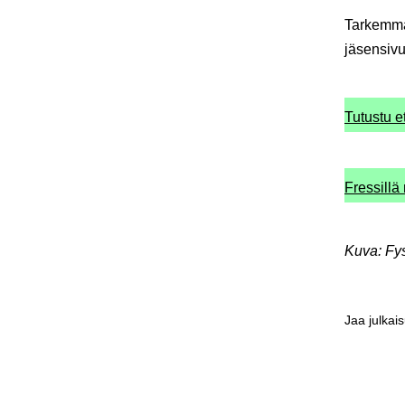
Tarkemmat
jäsensivui
Tutustu e
Fressillä
Kuva: Fys
Jaa julkai