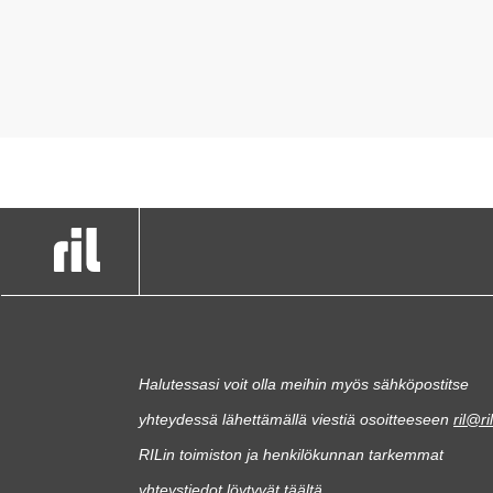
Halutessasi voit olla meihin myös sähköpostitse
yhteydessä lähettämällä viestiä osoitteeseen
ril@ril
RILin toimiston ja henkilökunnan tarkemmat
yhteystiedot löytyvät
täältä
.