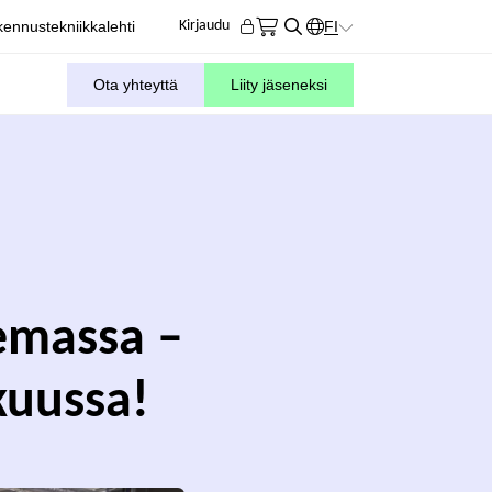
ennustekniikkalehti
FI
Kirjaudu
KIELIVALITSIN. AKTIIVIN
Ota yhteyttä
Liity jäseneksi
kemassa –
kuussa!