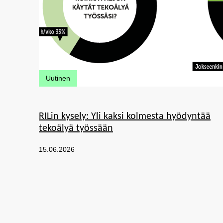
Kategoriat:
Uutinen
RILin kysely: Yli kaksi kolmesta hyödyntää
tekoälyä työssään
Julkaistu:
15.06.2026