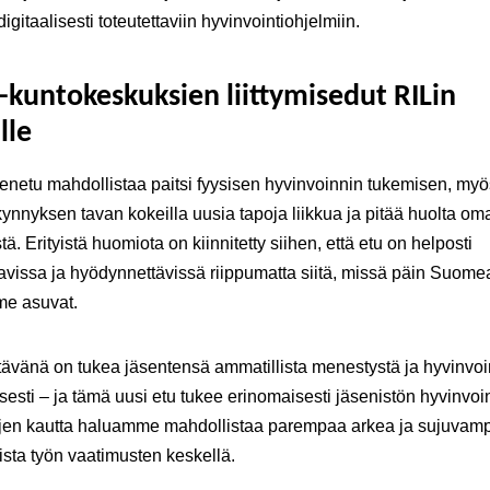
igitaalisesti toteutettaviin hyvinvointiohjelmiin.
i-kuntokeskuksien liittymisedut RILin
lle
netu mahdollistaa paitsi fyysisen hyvinvoinnin tukemisen, myö
ynnyksen tavan kokeilla uusia tapoja liikkua ja pitää huolta om
ä. Erityistä huomiota on kiinnitetty siihen, että etu on helposti
avissa ja hyödynnettävissä riippumatta siitä, missä päin Suome
e asuvat.
tävänä on tukea jäsentensä ammatillista menestystä ja hyvinvoi
isesti – ja tämä uusi etu tukee erinomaisesti jäsenistön hyvinvoin
jen kautta haluamme mahdollistaa parempaa arkea ja sujuvam
sta työn vaatimusten keskellä.