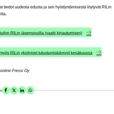
 tiedot uudesta edusta ja sen hyödyntämisestä löytyvät RILin
lta.
tuihin RILin jäsensivuilla (vaatii kirjautumisen)
 myös RILin yksityiset tutustumiskäynnit kesäkuussa
ioline Fressi Oy
su