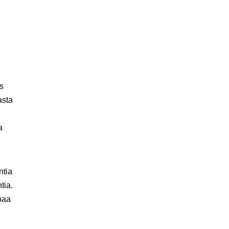
s
asta
a
ntia
tia.
paa