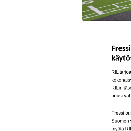
Fress
käytö
RIL tarjo
kokonaisv
RILin jä
nousi vah
Fressi on
Suomen s
myötä RIL