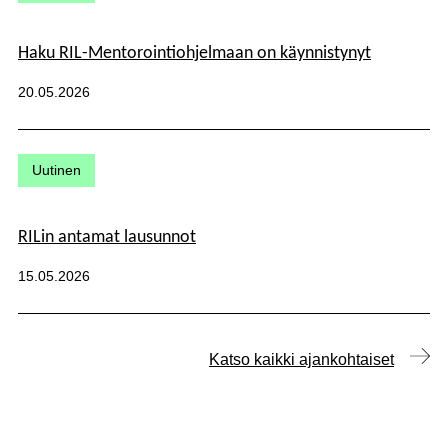
Haku RIL-Mentorointiohjelmaan on käynnistynyt
Julkaistu:
20.05.2026
Kategoriat:
Uutinen
RILin antamat lausunnot
Julkaistu:
15.05.2026
Katso kaikki ajankohtaiset