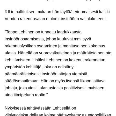
RILin hallituksen mukaan hän täyttää erinomaisesti kaikki
Vuoden rakennusalan diplomi-insinöörin valintakriteerit.
”Teppo Lehtinen on tunnettu laadukkaasta
insinööriosaamisesta, johon kuuluvat mm. syvä
rakennusfysiikan osaaminen ja monitasoinen kokemus
alasta. Hänellä on vuorovaikutteinen ja määrätietoinen ote
kehittämiseen. Lisäksi Lehtinen on kokenut rakennetun
ympäristön kehittäjä, joka on edistänyt
päämäärätietoisesti insinööritaitojen viemistä
säädösmaailmaan. Hän on myös itsensä likoon laittava
johtaja, joka viestii alan asioista positiivisesti muistaen
aina tiimipelurin roolin.”
Nykyisessä tehtävässään Lehtisellä on
viisivuotiskaudellaan kolme päätavoitetta: asuntopolitiikan