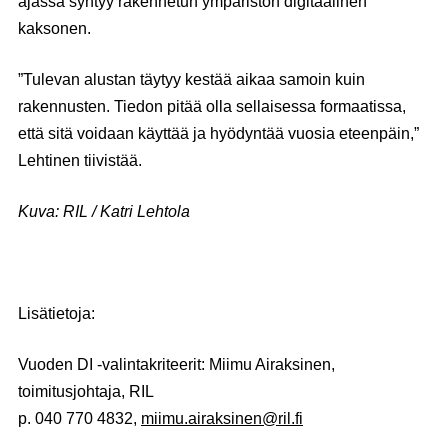
ajassa syntyy rakennetun ympäristön digitaalinen
kaksonen.
”Tulevan alustan täytyy kestää aikaa samoin kuin
rakennusten. Tiedon pitää olla sellaisessa formaatissa,
että sitä voidaan käyttää ja hyödyntää vuosia eteenpäin,”
Lehtinen tiivistää.
Kuva: RIL / Katri Lehtola
Lisätietoja:
Vuoden DI -valintakriteerit: Miimu Airaksinen,
toimitusjohtaja, RIL
p. 040 770 4832,
miimu.airaksinen@ril.fi