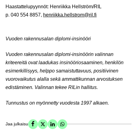
Haastattelupyynnöt: Henriikka Hellström/RIL
p. 040 554 8857,
henriikka.hellstrom@ril.fi
Vuoden rakennusalan diplomi-insinööri
Vuoden rakennusalan diplomi-insinöörin valinnan
kriteereitä ovat laadukas insinööriosaaminen, henkilön
esimerkillisyys, helppo samaistuttavuus, positiivinen
vuorovaikutus alalla sekä ammattikunnan arvostuksen
edistäminen. Valinnan tekee RILin hallitus.
Tunnustus on myönnetty vuodesta 1997 alkaen.
Jaa julkaisu