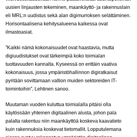
uusien linjausten tekeminen, maankäyttö- ja rakennuslain
eli MRL:n uudistus sekä alan digimurroksen selättäminen.
Horisontaalisena kehitysalueena kaikessa ovat
ilmastoasiat.
”Kaikki nämä kokonaisuudet ovat haastavia, mutta
digiuudistukset ovat tärkeimpiä koko toimialan
tuottavuuden kannalta. Kyseessä on erittäin vaativa
kokonaisuus, jossa ympäristöhallinnon digiratkaisut
pyritään sovittamaan valtion muiden sektoreiden IT-
toimintoihin”, Lehtinen sanoo.
Muutaman vuoden kuluttua toimialalla pitäisi olla
käytössään yhteinen digitaalinen alusta, johon pala
palalta rakentuu niin maankäyttöä koskeva kaavatieto
kuin rakennuksia koskevat tietomallit. Lopputulemana