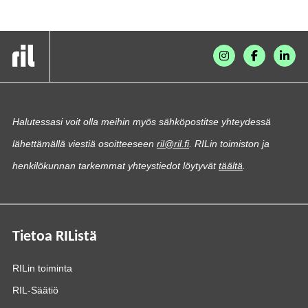
Halutessasi voit olla meihin myös sähköpostitse yhteydessä
lähettämällä viestiä osoitteeseen
ril@ril.fi
. RILin toimiston ja
henkilökunnan tarkemmat yhteystiedot löytyvät
täältä
.
Tietoa RIListä
RILin toiminta
RIL-Säätiö