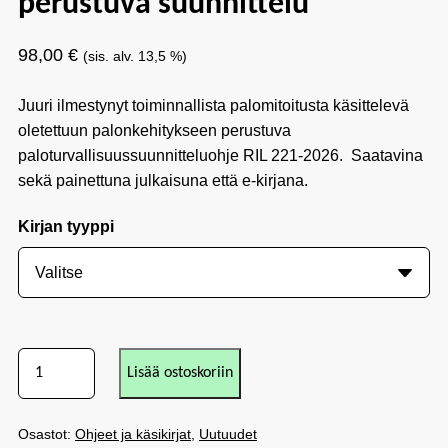
perustuva suunnittelu
98,00
€
(sis. alv. 13,5 %)
Juuri ilmestynyt toiminnallista palomitoitusta käsittelevä
oletettuun palonkehitykseen perustuva
paloturvallisuussuunnitteluohje RIL 221-2026. Saatavina
sekä painettuna julkaisuna että e-kirjana.
Kirjan tyyppi
Lisää ostoskoriin
Osastot:
Ohjeet ja käsikirjat
,
Uutuudet