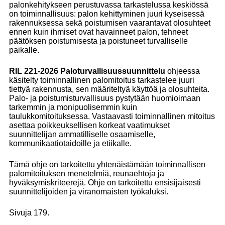
palonkehitykseen perustuvassa tarkastelussa keskiössä
on toiminnallisuus: palon kehittyminen juuri kyseisessä
rakennuksessa sekä poistumisen vaarantavat olosuhteet
ennen kuin ihmiset ovat havainneet palon, tehneet
päätöksen poistumisesta ja poistuneet turvalliselle
paikalle.
RIL 221-2026 Paloturvallisuussuunnittelu
ohjeessa
käsitelty toiminnallinen palomitoitus tarkastelee juuri
tiettyä rakennusta, sen määriteltyä käyttöä ja olosuhteita.
Palo- ja poistumisturvallisuus pystytään huomioimaan
tarkemmin ja monipuolisemmin kuin
taulukkomitoituksessa. Vastaavasti toiminnallinen mitoitus
asettaa poikkeuksellisen korkeat vaatimukset
suunnittelijan ammatilliselle osaamiselle,
kommunikaatiotaidoille ja etiikalle.
Tämä ohje on tarkoitettu yhtenäistämään toiminnallisen
palomitoituksen menetelmiä, reunaehtoja ja
hyväksymiskriteerejä. Ohje on tarkoitettu ensisijaisesti
suunnittelijoiden ja viranomaisten työkaluksi.
Sivuja 179.