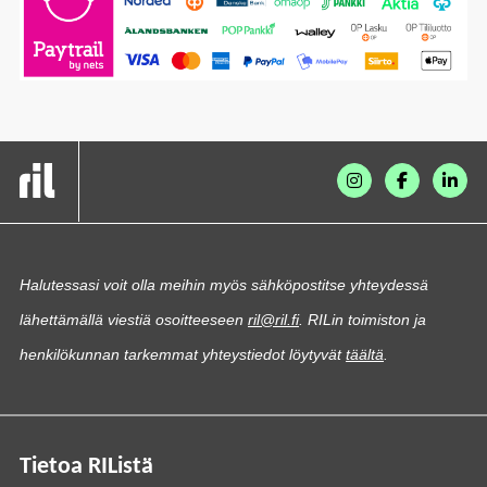
Halutessasi voit olla meihin myös sähköpostitse yhteydessä
lähettämällä viestiä osoitteeseen
ril@ril.fi
. RILin toimiston ja
henkilökunnan tarkemmat yhteystiedot löytyvät
täältä
.
Tietoa RIListä