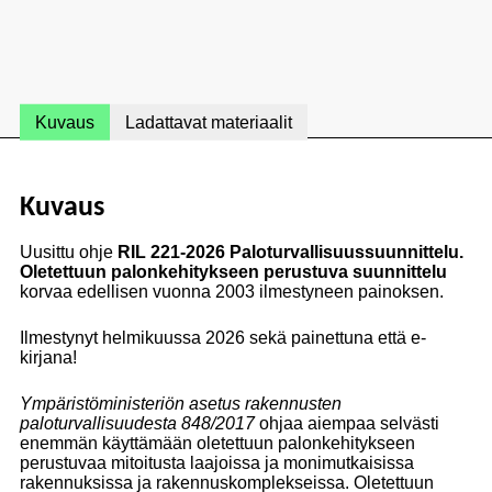
Kuvaus
Ladattavat materiaalit
Kuvaus
Uusittu ohje
RIL 221-2026 Paloturvallisuussuunnittelu.
Oletettuun palonkehitykseen perustuva suunnittelu
korvaa edellisen vuonna 2003 ilmestyneen painoksen.
Ilmestynyt helmikuussa 2026 sekä painettuna että e-
kirjana!
Ympäristöministeriön asetus rakennusten
paloturvallisuudesta 848/2017
ohjaa aiempaa selvästi
enemmän käyttämään oletettuun palonkehitykseen
perustuvaa mitoitusta laajoissa ja monimutkaisissa
rakennuksissa ja rakennuskomplekseissa. Oletettuun