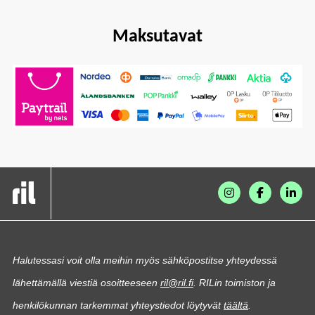
Maksutavat
Halutessasi voit olla meihin myös sähköpostitse yhteydessä
lähettämällä viestiä osoitteeseen
ril@ril.fi
. RILin toimiston ja
henkilökunnan tarkemmat yhteystiedot löytyvät
täältä
.