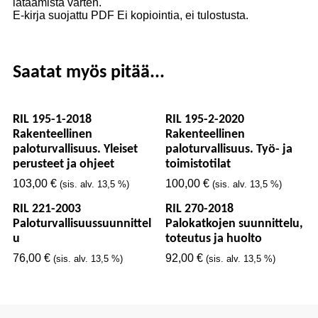
lataamista varten.
E-kirja suojattu PDF Ei kopiointia, ei tulostusta.
Saatat myös pitää...
RIL 195-1-2018
RIL 195-2-2020
Rakenteellinen
Rakenteellinen
paloturvallisuus. Yleiset
paloturvallisuus. Työ- ja
perusteet ja ohjeet
toimistotilat
103,00
€
100,00
€
(sis. alv. 13,5 %)
(sis. alv. 13,5 %)
RIL 221-2003
RIL 270-2018
Paloturvallisuussuunnittel
Palokatkojen suunnittelu,
u
toteutus ja huolto
76,00
€
92,00
€
(sis. alv. 13,5 %)
(sis. alv. 13,5 %)