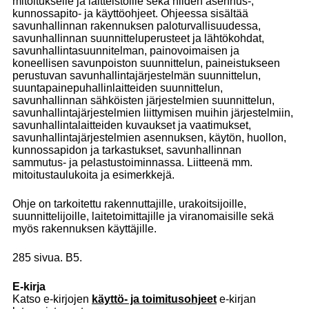
mitoitukselle ja laitteistoille sekä niiden asennus-,
kunnossapito- ja käyttöohjeet. Ohjeessa sisältää
savunhallinnan rakennuksen paloturvallisuudessa,
savunhallinnan suunnitteluperusteet ja lähtökohdat,
savunhallintasuunnitelman, painovoimaisen ja
koneellisen savunpoiston suunnittelun, paineistukseen
perustuvan savunhallintajärjestelmän suunnittelun,
suuntapainepuhallinlaitteiden suunnittelun,
savunhallinnan sähköisten järjestelmien suunnittelun,
savunhallintajärjestelmien liittymisen muihin järjestelmiin,
savunhallintalaitteiden kuvaukset ja vaatimukset,
savunhallintajärjestelmien asennuksen, käytön, huollon,
kunnossapidon ja tarkastukset, savunhallinnan
sammutus- ja pelastustoiminnassa. Liitteenä mm.
mitoitustaulukoita ja esimerkkejä.
Ohje on tarkoitettu rakennuttajille, urakoitsijoille,
suunnittelijoille, laitetoimittajille ja viranomaisille sekä
myös rakennuksen käyttäjille.
285 sivua. B5.
E-kirja
Katso e-kirjojen
käyttö- ja toimitusohjeet
e-kirjan