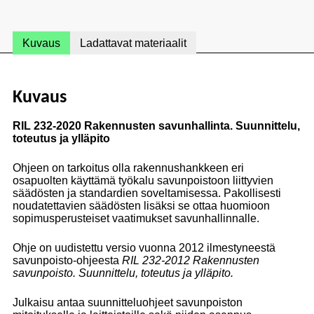
Kuvaus
Ladattavat materiaalit
Kuvaus
RIL 232-2020 Rakennusten savunhallinta. Suunnittelu,
toteutus ja ylläpito
Ohjeen on tarkoitus olla rakennushankkeen eri
osapuolten käyttämä työkalu savunpoistoon liittyvien
säädösten ja standardien soveltamisessa. Pakollisesti
noudatettavien säädösten lisäksi se ottaa huomioon
sopimusperusteiset vaatimukset savunhallinnalle.
Ohje on uudistettu versio vuonna 2012 ilmestyneestä
savunpoisto-ohjeesta
RIL 232-2012 Rakennusten
savunpoisto. Suunnittelu, toteutus ja ylläpito.
Julkaisu antaa suunnitteluohjeet savunpoiston