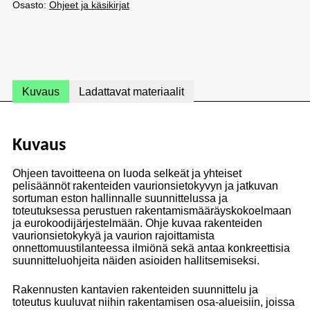
Osasto:
Ohjeet ja käsikirjat
Kuvaus
Ladattavat materiaalit
Kuvaus
Ohjeen tavoitteena on luoda selkeät ja yhteiset
pelisäännöt rakenteiden vaurionsietokyvyn ja jatkuvan
sortuman eston hallinnalle suunnittelussa ja
toteutuksessa perustuen rakentamismääräyskokoelmaan
ja eurokoodijärjestelmään. Ohje kuvaa rakenteiden
vaurionsietokykyä ja vaurion rajoittamista
onnettomuustilanteessa ilmiönä sekä antaa konkreettisia
suunnitteluohjeita näiden asioiden hallitsemiseksi.
Rakennusten kantavien rakenteiden suunnittelu ja
toteutus kuuluvat niihin rakentamisen osa-alueisiin, joissa