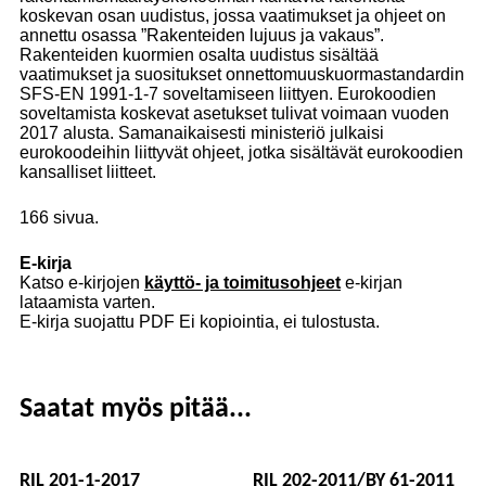
koskevan osan uudistus, jossa vaatimukset ja ohjeet on
annettu osassa ”Rakenteiden lujuus ja vakaus”.
Rakenteiden kuormien osalta uudistus sisältää
vaatimukset ja suositukset onnettomuuskuormastandardin
SFS-EN 1991-1-7 soveltamiseen liittyen. Eurokoodien
soveltamista koskevat asetukset tulivat voimaan vuoden
2017 alusta. Samanaikaisesti ministeriö julkaisi
eurokoodeihin liittyvät ohjeet, jotka sisältävät eurokoodien
kansalliset liitteet.
166 sivua.
E-kirja
Katso e-kirjojen
käyttö- ja toimitusohjeet
e-kirjan
lataamista varten.
E-kirja suojattu PDF Ei kopiointia, ei tulostusta.
Saatat myös pitää...
RIL 201-1-2017
RIL 202-2011/BY 61-2011