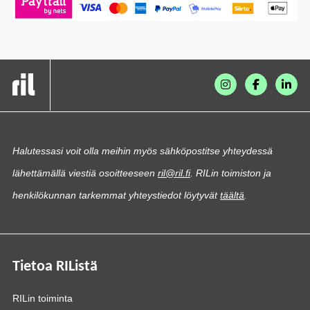
Halutessasi voit olla meihin myös sähköpostitse yhteydessä
lähettämällä viestiä osoitteeseen
ril@ril.fi
. RILin toimiston ja
henkilökunnan tarkemmat yhteystiedot löytyvät
täältä
.
Tietoa RIListä
RILin toiminta