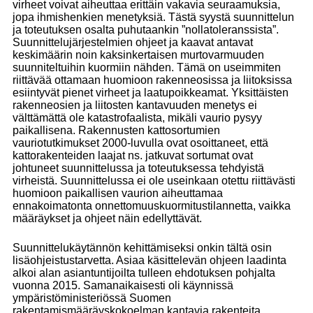
virheet voivat aiheuttaa erittäin vakavia seuraamuksia,
jopa ihmishenkien menetyksiä. Tästä syystä suunnittelun
ja toteutuksen osalta puhutaankin ”nollatoleranssista”.
Suunnittelujärjestelmien ohjeet ja kaavat antavat
keskimäärin noin kaksinkertaisen murtovarmuuden
suunniteltuihin kuormiin nähden. Tämä on useimmiten
riittävää ottamaan huomioon rakenneosissa ja liitoksissa
esiintyvät pienet virheet ja laatupoikkeamat. Yksittäisten
rakenneosien ja liitosten kantavuuden menetys ei
välttämättä ole katastrofaalista, mikäli vaurio pysyy
paikallisena. Rakennusten kattosortumien
vauriotutkimukset 2000-luvulla ovat osoittaneet, että
kattorakenteiden laajat ns. jatkuvat sortumat ovat
johtuneet suunnittelussa ja toteutuksessa tehdyistä
virheistä. Suunnittelussa ei ole useinkaan otettu riittävästi
huomioon paikallisen vaurion aiheuttamaa
ennakoimatonta onnettomuuskuormitustilannetta, vaikka
määräykset ja ohjeet näin edellyttävät.
Suunnittelukäytännön kehittämiseksi onkin tältä osin
lisäohjeistustarvetta. Asiaa käsittelevän ohjeen laadinta
alkoi alan asiantuntijoilta tulleen ehdotuksen pohjalta
vuonna 2015. Samanaikaisesti oli käynnissä
ympäristöministeriössä Suomen
rakentamismääräyskokoelman kantavia rakenteita