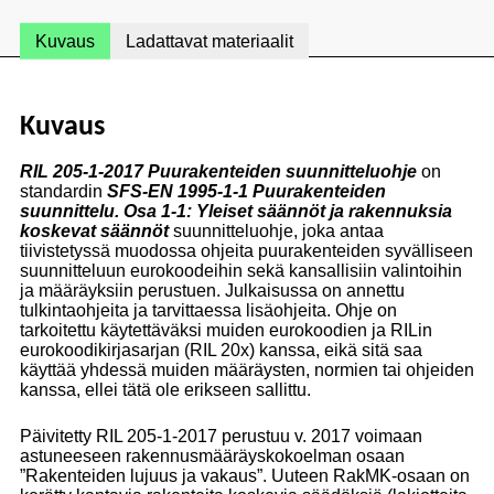
Kuvaus
Ladattavat materiaalit
Kuvaus
RIL 205-1-2017 Puurakenteiden suunnitteluohje
on
standardin
SFS-
EN 1995-1-1 Puurakenteiden
suunnittelu. Osa 1-1: Yleiset säännöt ja rakennuksia
koskevat säännöt
suunnitteluohje, joka antaa
tiivistetyssä muodossa ohjeita puurakenteiden syvälliseen
suunnitteluun eurokoodeihin sekä kansallisiin valintoihin
ja määräyksiin perustuen. Julkaisussa on annettu
tulkintaohjeita ja tarvittaessa lisäohjeita. Ohje on
tarkoitettu käytettäväksi muiden eurokoodien ja RILin
eurokoodikirjasarjan (RIL 20x) kanssa, eikä sitä saa
käyttää yhdessä muiden määräysten, normien tai ohjeiden
kanssa, ellei tätä ole erikseen sallittu.
Päivitetty RIL 205-1-2017 perustuu v. 2017 voimaan
astuneeseen rakennusmääräyskokoelman osaan
”Rakenteiden lujuus ja vakaus”. Uuteen RakMK-osaan on