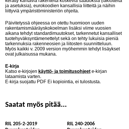
kerätty kantavia rakenteita koskevia säädöksiä (lakiotteita
ja asetuksia), eurokoodien kansallisia liitteitä ja näihin
liittyviä ympäristöministeriön ohjeita.
Päivitetyssä ohjeessa on otettu huomioon uuden
rakentamismääräyskokoelman lisäksi viime vuosien
aikana tehdyt standardimuutokset, tarkennetut kansalliset
tuotehyväksyntämenettelyt sekä on tehty lukuisia pieniä
tarkennuksia rakenneosien ja liitosten suunnitteluun.
Myös kaikki v. 2009 version myöhemmin tehdyt lisäykset
ovat julkaisussa mukana.
E-kirja
Katso e-kirjojen
käyttö- ja toimitusohjeet
e-kirjan
lataamista varten.
E-kirja suojattu PDF Ei kopiointia, ei tulostusta.
Saatat myös pitää...
RIL 205-2-2019
RIL 240-2006