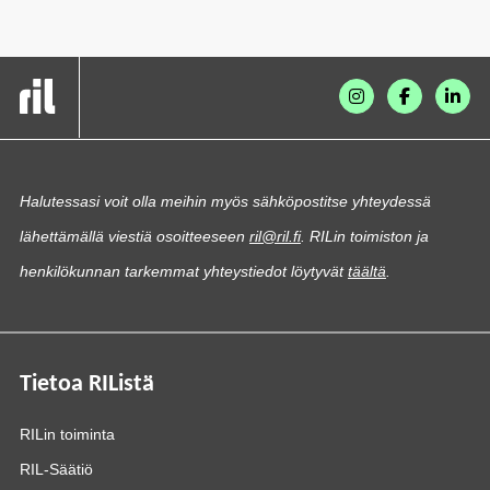
Halutessasi voit olla meihin myös sähköpostitse yhteydessä
lähettämällä viestiä osoitteeseen
ril@ril.fi
. RILin toimiston ja
henkilökunnan tarkemmat yhteystiedot löytyvät
täältä
.
Tietoa RIListä
RILin toiminta
RIL-Säätiö