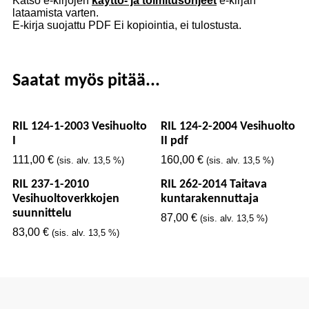
Katso e-kirjojen
käyttö- ja toimitusohjeet
e-kirjan
lataamista varten.
E-kirja suojattu PDF Ei kopiointia, ei tulostusta.
Saatat myös pitää...
RIL 124-1-2003 Vesihuolto
RIL 124-2-2004 Vesihuolto
I
II pdf
111,00
€
160,00
€
(sis. alv. 13,5 %)
(sis. alv. 13,5 %)
RIL 237-1-2010
RIL 262-2014 Taitava
Vesihuoltoverkkojen
kuntarakennuttaja
suunnittelu
87,00
€
(sis. alv. 13,5 %)
83,00
€
(sis. alv. 13,5 %)