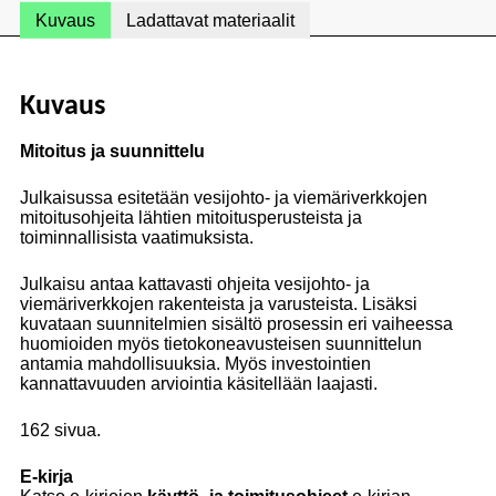
Kuvaus
Ladattavat materiaalit
Kuvaus
Mitoitus ja suunnittelu
Julkaisussa esitetään vesijohto- ja viemäriverkkojen
mitoitusohjeita lähtien mitoitusperusteista ja
toiminnallisista vaatimuksista.
Julkaisu antaa kattavasti ohjeita vesijohto- ja
viemäriverkkojen rakenteista ja varusteista. Lisäksi
kuvataan suunnitelmien sisältö prosessin eri vaiheessa
huomioiden myös tietokoneavusteisen suunnittelun
antamia mahdollisuuksia. Myös investointien
kannattavuuden arviointia käsitellään laajasti.
162 sivua.
E-kirja