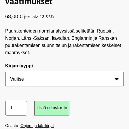
vaatimukset
68,00
€
(sis. alv. 13,5 %)
Puurakenteiden normianalyysissä selitetään Ruotsin,
Norjan, Länsi-Saksan, Itävallan, Englannin ja Ranskan
puurakentamisen suunnittelun ja rakentamisen keskeiset
määräykset.
Kirjan tyyppi
Lisää ostoskoriin
Osasto:
Ohjeet ja käsikirjat