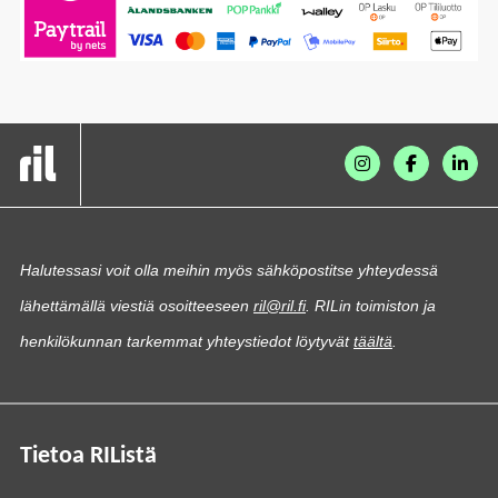
Halutessasi voit olla meihin myös sähköpostitse yhteydessä
lähettämällä viestiä osoitteeseen
ril@ril.fi
. RILin toimiston ja
henkilökunnan tarkemmat yhteystiedot löytyvät
täältä
.
Tietoa RIListä