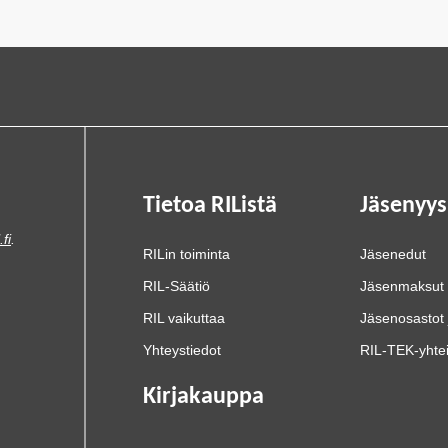
Tietoa RIListä
Jäsenyys
.fi
.
RILin toiminta
Jäsenedut
RIL-Säätiö
Jäsenmaksut
RIL vaikuttaa
Jäsenosastot 
Yhteystiedot
RIL-TEK-yhte
Kirjakauppa