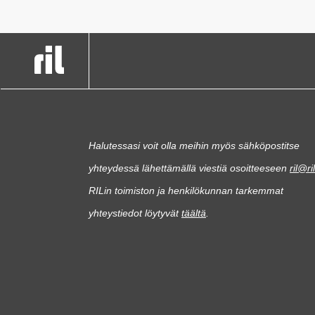
Halutessasi voit olla meihin myös sähköpostitse
yhteydessä lähettämällä viestiä osoitteeseen
ril@ril
RILin toimiston ja henkilökunnan tarkemmat
yhteystiedot löytyvät
täältä
.