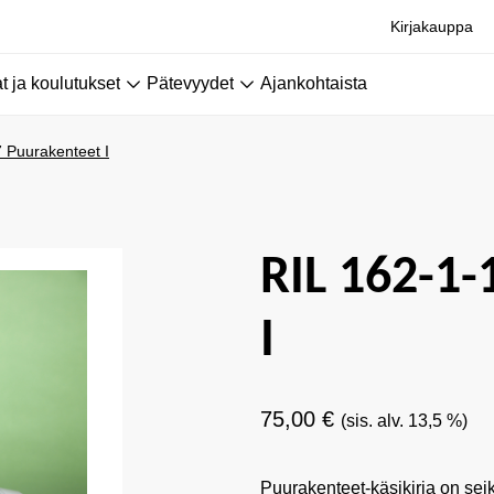
Kirjakauppa
 ja koulutukset
Pätevyydet
Ajankohtaista
 Puurakenteet I
RIL 162-1
I
75,00
€
(sis. alv. 13,5 %)
Puurakenteet-käsikirja on sei