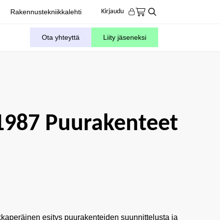
Rakennustekniikkalehti
Kirjaudu
Ota yhteyttä
Liity jäseneksi
-1987 Puurakenteet
kkaperäinen esitys puurakenteiden suunnittelusta ja