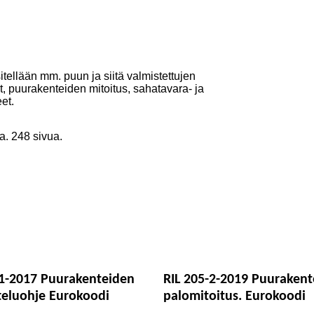
ellään mm. puun ja siitä valmistettujen
set, puurakenteiden mitoitus, sahatavara- ja
et.
aa. 248 sivua.
-1-2017 Puurakenteiden
RIL 205-2-2019 Puuraken
teluohje Eurokoodi
palomitoitus. Eurokoodi