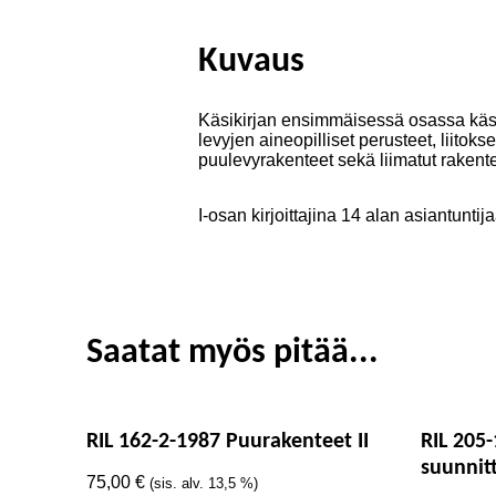
Kuvaus
Käsikirjan ensimmäisessä osassa käsit
levyjen aineopilliset perusteet, liitok
puulevyrakenteet sekä liimatut rakente
I-osan kirjoittajina 14 alan asiantuntij
Saatat myös pitää...
RIL 162-2-1987 Puurakenteet II
RIL 205
suunnit
75,00
€
(sis. alv. 13,5 %)