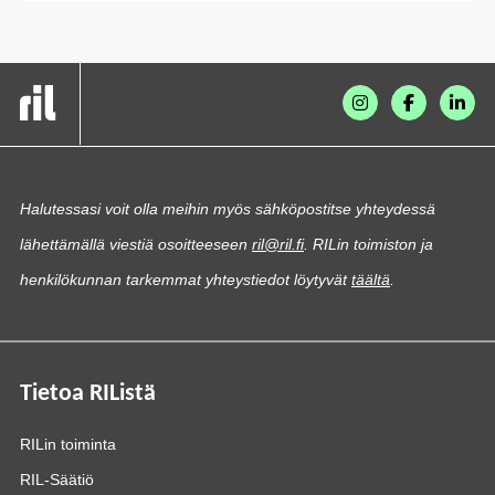
Halutessasi voit olla meihin myös sähköpostitse yhteydessä
lähettämällä viestiä osoitteeseen
ril@ril.fi
. RILin toimiston ja
henkilökunnan tarkemmat yhteystiedot löytyvät
täältä
.
Tietoa RIListä
RILin toiminta
RIL-Säätiö