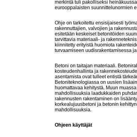
merkintä tuli pakolliseksi heinäkuussa
eurooppalaisten suunnittelunormien e
Ohje on tarkoitettu ensisijaisesti työ
rakennuttajien, valvojien ja rakennust
esitetään keskeiset betonitöiden suunn
tarvittavia materiaali- ja rakennetekni
kiinnitetty erityistä huomiota rakentei
turvaamiseen uudisrakentamisessa ja 
Betoni on taitajan materiaali. Betoni
kosteudenhallinta ja rakennekosteud
asentamista ovat tulleet entistä tärk
Betoniteknologiassa on uusien lisäai
huomattavaa kehitystä. Muun muassa it
mahdollisuuksia laadukkaiden puhdasv
rakennusten rakentaminen on lisäänty
korkealujuusbetoni ja betonin kehittyne
mahdollisuuksia.
Ohjeen käyttäjät