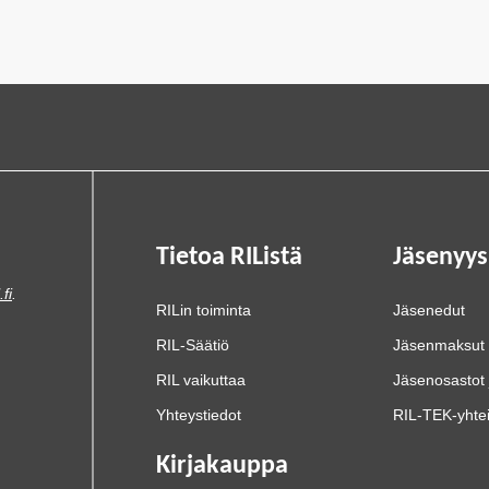
Tietoa RIListä
Jäsenyys
.fi
.
RILin toiminta
Jäsenedut
RIL-Säätiö
Jäsenmaksut
RIL vaikuttaa
Jäsenosastot 
Yhteystiedot
RIL-TEK-yhte
Kirjakauppa