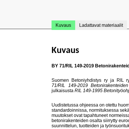
Kuvaus
Ladattavat materiaalit
Kuvaus
BY 71/RIL 149-2019 Betonirakentei
Suomen Betoniyhdistys ry ja RIL ry
71/RIL 149-2019 Betonirakenteiden
julkaisusta
RIL 149-1995 Betonityöohj
Uudistetussa ohjeessa on otettu huom
standardoinnissa, normituksessa sek
muutokset ovat tapahtuneet normeiss
betonirakenteiden osalta siirrytty eur
suunnittelun, tuotteiden ja työnsuori