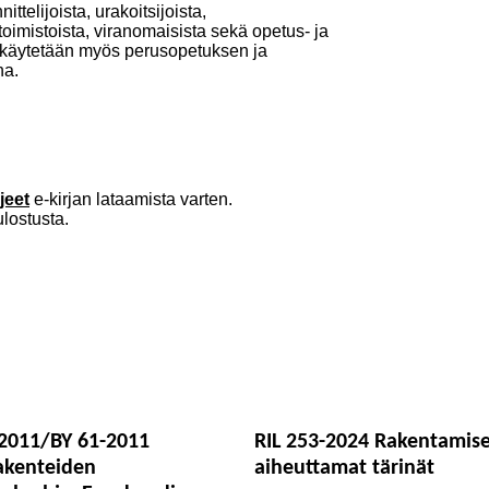
telijoista, urakoitsijoista,
toimistoista, viranomaisista sekä opetus- ja
a käytetään myös perusopetuksen ja
na.
jeet
e-kirjan lataamista varten.
ulostusta.
-2011/BY 61-2011
RIL 253-2024 Rakentamis
akenteiden
aiheuttamat tärinät