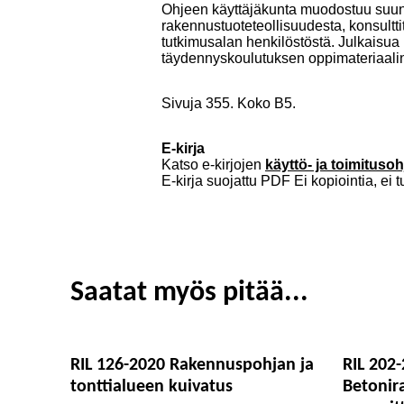
Ohjeen käyttäjäkunta muodostuu suunnit
rakennustuoteteollisuudesta, konsultti
tutkimusalan henkilöstöstä. Julkaisu
täydennyskoulutuksen oppimateriaali
Sivuja 355. Koko B5.
E-kirja
Katso e-kirjojen
käyttö- ja toimitusoh
E-kirja suojattu PDF Ei kopiointia, ei t
Saatat myös pitää...
RIL 126-2020 Rakennuspohjan ja
RIL 202
tonttialueen kuivatus
Betonir