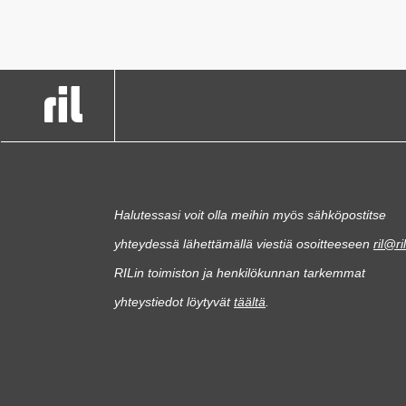
Halutessasi voit olla meihin myös sähköpostitse
yhteydessä lähettämällä viestiä osoitteeseen
ril@ril
RILin toimiston ja henkilökunnan tarkemmat
yhteystiedot löytyvät
täältä
.