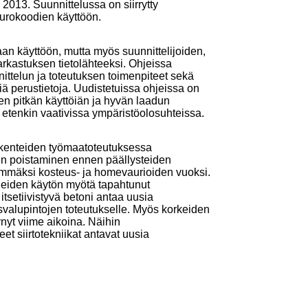
 2013. Suunnittelussa on siirrytty
urokoodien käyttöön.
maan käyttöön, mutta myös suunnittelijoiden,
arkastuksen tietolähteeksi. Ohjeissa
ittelun ja toteutuksen toimenpiteet sekä
siä perustietoja. Uudistetuissa ohjeissa on
den pitkän käyttöiän ja hyvän laadun
etenkin vaativissa ympäristöolosuhteissa.
rakenteiden työmaatoteutuksessa
en poistaminen ennen päällysteiden
eämmäksi kosteus- ja homevaurioiden vuoksi.
neiden käytön myötä tapahtunut
setiivistyvä betoni antaa uusia
alupintojen toteutukselle. Myös korkeiden
nyt viime aikoina. Näihin
et siirtotekniikat antavat uusia