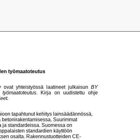
den työmaatoteutus
 ovat yhteistyössä laatineet julkaisun
BY
 työmaatoteutus
. Kirja on uudistettu ohje
eet.
ioon tapahtunut kehitys lainsäädännössä,
ä betonirakentamisessa. Suurimmat
a ja standardeissa. Suomessa on
ooppalaisten standardien käyttöön
tuksen osalta. Rakennustuotteiden CE-