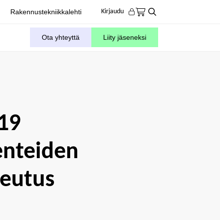
Rakennustekniikkalehti
Kirjaudu
Ota yhteyttä
Liity jäseneksi
19
enteiden
eutus