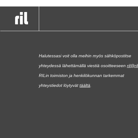
Halutessasi voit olla meihin myös sähköpostitse
yhteydessä lähettämällä viestiä osoitteeseen
ril@ril
RILin toimiston ja henkilökunnan tarkemmat
yhteystiedot löytyvät
täältä
.