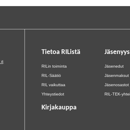
Tietoa RIListä
Jäsenyys
.fi
.
RILin toiminta
Jäsenedut
RIL-Säätiö
Jäsenmaksut
RIL vaikuttaa
Jäsenosastot 
Yhteystiedot
RIL-TEK-yhte
Kirjakauppa