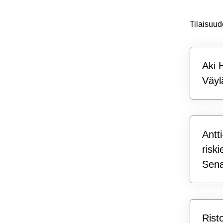
Tilaisuu
Aki 
Väyl
Antt
riski
Sena
Rist