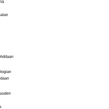
yhä
salan
ohditaan
ologian
uodaan
isuuden
a.