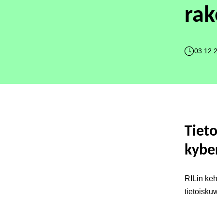
rak
03.12.
Tieto
kyber
RILin keh
tietoisku