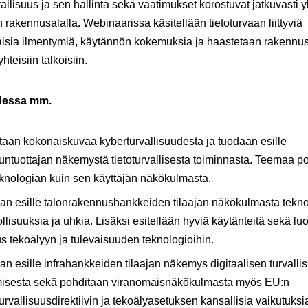
allisuus ja sen hallinta sekä vaatimukset korostuvat jatkuvasti 
akennusalalla. Webinaarissa käsitellään tietoturvaan liittyviä
aisia ilmentymiä, käytännön kokemuksia ja haastetaan rakennu
hteisiin talkoisiin.
dessa mm.
aan kokonaiskuvaa kyberturvallisuudesta ja tuodaan esille
untuottajan näkemystä tietoturvallisesta toiminnasta. Teemaa p
eknologian kuin sen käyttäjän näkökulmasta.
an esille talonrakennushankkeiden tilaajan näkökulmasta tekn
lisuuksia ja uhkia. Lisäksi esitellään hyviä käytänteitä sekä l
s tekoälyyn ja tulevaisuuden teknologioihin.
n esille infrahankkeiden tilaajan näkemys digitaalisen turvall
misesta sekä pohditaan viranomaisnäkökulmasta myös EU:n
urvallisuusdirektiivin ja tekoälyasetuksen kansallisia vaikutuksi