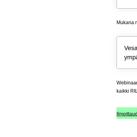
Mukana m
Vesa
ympä
Webinaari
kaikki RI
Ilmoitta