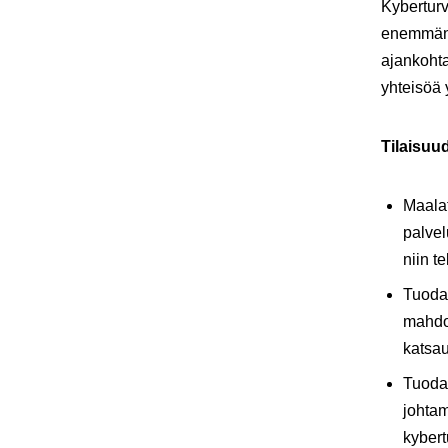
Kyberturv
enemmän r
ajankoht
yhteisöä y
Tilaisuu
Maalat
palvel
niin t
Tuoda
mahdol
katsau
Tuodaa
johta
kybert