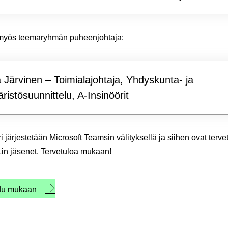
yös teemaryhmän puheenjohtaja:
 Järvinen – Toimialajohtaja, Yhdyskunta- ja
ristösuunnittelu, A-Insinöörit
 järjestetään Microsoft Teamsin välityksellä ja siihen ovat tervet
Lin jäsenet. Tervetuloa mukaan!
udu mukaan