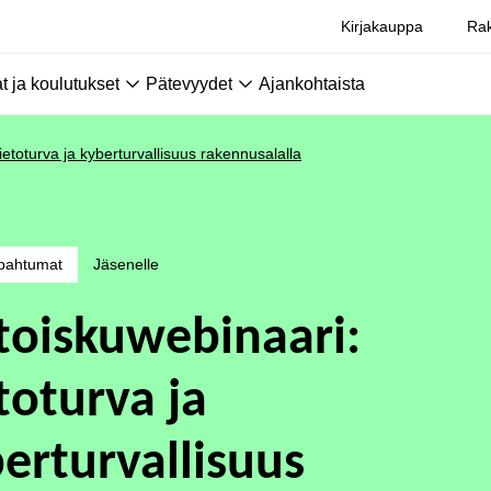
Kirjakauppa
Rak
 ja koulutukset
Pätevyydet
Ajankohtaista
ietoturva ja kyberturvallisuus rakennusalalla
pahtumat
Jäsenelle
toiskuwebinaari:
toturva ja
erturvallisuus