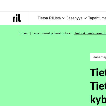
Tietoa RIListä
Jäsenyys
Tapahtumat
Etusivu
|
Tapahtumat ja koulutukset
|
Tietoiskuwebinaari: T
Jäsenta
Tie
Tie
kyb