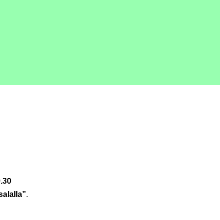
9.30
salalla”
.