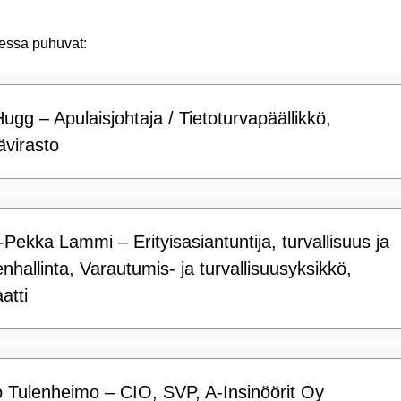
dessa puhuvat:
Hugg – Apulaisjohtaja / Tietoturvapäällikkö,
ävirasto
i-Pekka Lammi – Erityisasiantuntija, turvallisuus ja
enhallinta, Varautumis- ja turvallisuusyksikkö,
atti
o Tulenheimo – CIO, SVP, A-Insinöörit Oy