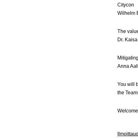
Citycon
Wilhelm E
The value
Dr. Kaisa
Mitigatin
Anna Aalt
You will 
the Teams
Welcome
Ilmoitta