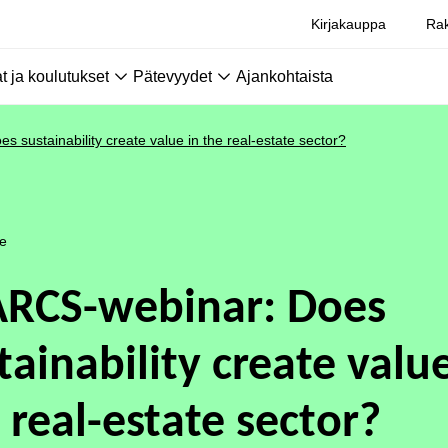
Kirjakauppa
Rak
 ja koulutukset
Pätevyydet
Ajankohtaista
 sustainability create value in the real-estate sector?
le
ARCS-webinar: Does
tainability create value
 real-estate sector?