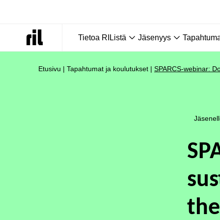
Tietoa RIListä
Jäsenyys
Tapahtumat
Etusivu
|
Tapahtumat ja koulutukset
|
SPARCS-webinar: Does
Jäsenel
SP
sus
the