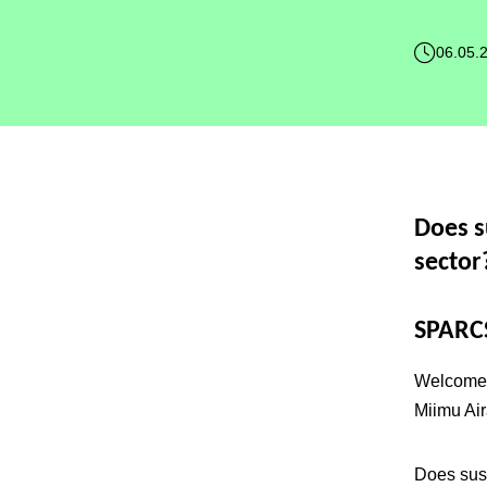
06.05.
Does s
sector
SPARCS
Welcome
Miimu Ai
Does sust