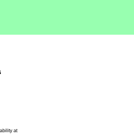
s
bility at