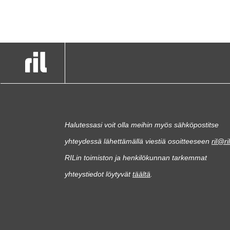
Halutessasi voit olla meihin myös sähköpostitse
yhteydessä lähettämällä viestiä osoitteeseen
ril@ril
RILin toimiston ja henkilökunnan tarkemmat
yhteystiedot löytyvät
täältä
.