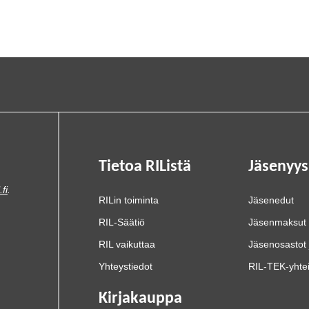
Tietoa RIListä
Jäsenyys
.fi
.
RILin toiminta
Jäsenedut
RIL-Säätiö
Jäsenmaksut
RIL vaikuttaa
Jäsenosastot 
Yhteystiedot
RIL-TEK-yhte
Kirjakauppa