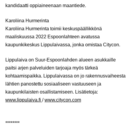
kandidaatti oppiaineenaan maantiede.
Karoliina Hurmerinta
Karoliina Hurmerinta toimii keskuspäällikkönä
maaliskuussa 2022 Espoonlahteen avatussa
kaupunkikeskus Lippulaivassa, jonka omistaa Citycon.
Lippulaiva on Suur-Espoonlahden alueen asukkaille
paitsi arjen palveluiden tarjoaja myös tärkeä
kohtaamispaikka. Lippulaivassa on jo rakennusvaiheesta
lähtien panostettu sosiaaliseen vastuuseen ja
kaupunkilaisten osallistamiseen. Lisätietoja:
www.lippulaiva.fi
/
www.citycon.com
********