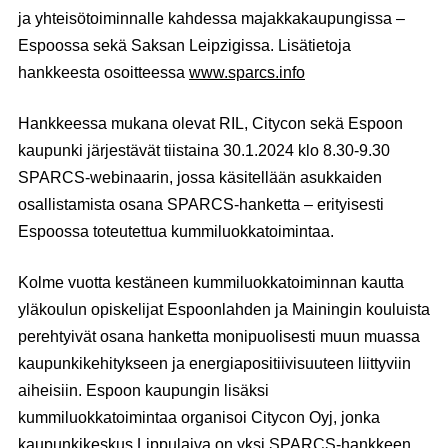
ja yhteisötoiminnalle kahdessa majakkakaupungissa –
Espoossa sekä Saksan Leipzigissa. Lisätietoja
hankkeesta osoitteessa
www.sparcs.info
Hankkeessa mukana olevat RIL, Citycon sekä Espoon
kaupunki järjestävät tiistaina 30.1.2024 klo 8.30-9.30
SPARCS-webinaarin, jossa käsitellään asukkaiden
osallistamista osana SPARCS-hanketta – erityisesti
Espoossa toteutettua kummiluokkatoimintaa.
Kolme vuotta kestäneen kummiluokkatoiminnan kautta
yläkoulun opiskelijat Espoonlahden ja Mainingin kouluista
perehtyivät osana hanketta monipuolisesti muun muassa
kaupunkikehitykseen ja energiapositiivisuuteen liittyviin
aiheisiin. Espoon kaupungin lisäksi
kummiluokkatoimintaa organisoi Citycon Oyj, jonka
kaupunkikeskus Lippulaiva on yksi SPARCS-hankkeen