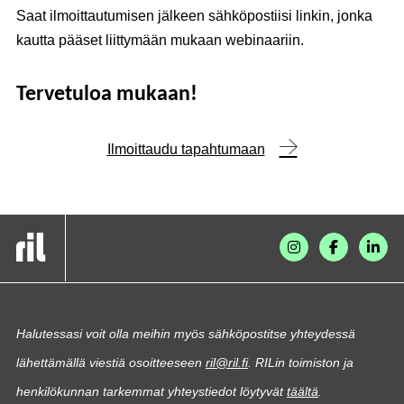
Saat ilmoittautumisen jälkeen sähköpostiisi linkin, jonka
kautta pääset liittymään mukaan webinaariin.
Tervetuloa mukaan!
Ilmoittaudu tapahtumaan
Halutessasi voit olla meihin myös sähköpostitse yhteydessä
lähettämällä viestiä osoitteeseen
ril@ril.fi
. RILin toimiston ja
henkilökunnan tarkemmat yhteystiedot löytyvät
täältä
.